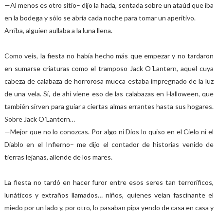
—Al menos es otro sitio– dijo la hada, sentada sobre un ataúd que iba
en la bodega y sólo se abría cada noche para tomar un aperitivo.
Arriba, alguien aullaba a la luna llena.
Como veis, la fiesta no había hecho más que empezar y no tardaron
en sumarse criaturas como el tramposo Jack O´Lantern, aquel cuya
cabeza de calabaza de horrorosa mueca estaba impregnado de la luz
de una vela. Sí, de ahí viene eso de las calabazas en Halloween, que
también sirven para guiar a ciertas almas errantes hasta sus hogares.
Sobre Jack O´Lantern…
—Mejor que no lo conozcas. Por algo ni Dios lo quiso en el Cielo ni el
Diablo en el Infierno– me dijo el contador de historias venido de
tierras lejanas, allende de los mares.
La fiesta no tardó en hacer furor entre esos seres tan terroríficos,
lunáticos y extraños llamados… niños, quienes veían fascinante el
miedo por un lado y, por otro, lo pasaban pipa yendo de casa en casa y