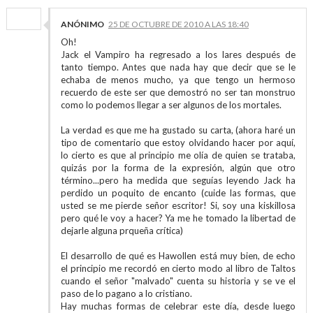
ANÓNIMO
25 DE OCTUBRE DE 2010 A LAS 18:40
Oh!
Jack el Vampiro ha regresado a los lares después de
tanto tiempo. Antes que nada hay que decir que se le
echaba de menos mucho, ya que tengo un hermoso
recuerdo de este ser que demostró no ser tan monstruo
como lo podemos llegar a ser algunos de los mortales.
La verdad es que me ha gustado su carta, (ahora haré un
tipo de comentario que estoy olvidando hacer por aquí,
lo cierto es que al principio me olía de quien se trataba,
quizás por la forma de la expresión, algún que otro
término...pero ha medida que seguías leyendo Jack ha
perdido un poquito de encanto (cuide las formas, que
usted se me pierde señor escritor! Si, soy una kiskillosa
pero qué le voy a hacer? Ya me he tomado la libertad de
dejarle alguna prqueña crítica)
El desarrollo de qué es Hawollen está muy bien, de echo
el principio me recordó en cierto modo al libro de Taltos
cuando el señor "malvado" cuenta su historia y se ve el
paso de lo pagano a lo cristiano.
Hay muchas formas de celebrar este día, desde luego