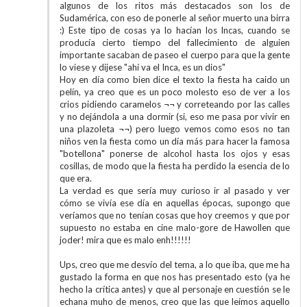
algunos de los ritos más destacados son los de
Sudamérica, con eso de ponerle al señor muerto una birra
:) Este tipo de cosas ya lo hacían los Incas, cuando se
producía cierto tiempo del fallecimiento de alguien
importante sacaban de paseo el cuerpo para que la gente
lo viese y dijese "ahí va el Inca, es un dios"
Hoy en día como bien dice el texto la fiesta ha caido un
pelín, ya creo que es un poco molesto eso de ver a los
crios pidiendo caramelos ¬¬ y correteando por las calles
y no dejándola a una dormir (si, eso me pasa por vivir en
una plazoleta ¬¬) pero luego vemos como esos no tan
niños ven la fiesta como un día más para hacer la famosa
"botellona" ponerse de alcohol hasta los ojos y esas
cosillas, de modo que la fiesta ha perdido la esencia de lo
que era.
La verdad es que sería muy curioso ir al pasado y ver
cómo se vivía ese día en aquellas épocas, supongo que
veríamos que no tenían cosas que hoy creemos y que por
supuesto no estaba en cine malo-gore de Hawollen que
joder! mira que es malo enh!!!!!!
Ups, creo que me desvío del tema, a lo que iba, que me ha
gustado la forma en que nos has presentado esto (ya he
hecho la crítica antes) y que al personaje en cuestión se le
echana muho de menos, creo que las que leímos aquello