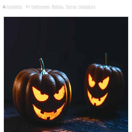
Anónimo
Halloween
,
Relato
,
Terror
,
Vampiros