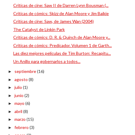
Críticas de cine: Saw II de Darren Lynn Bousman (...
Críticas de cómics: Skizz de Alan Moore y Jim Baikie
Críticas de cine: Saw, de James Wan (2004)
The Catalyst de Linkin Park
Críticas de cómics: D. R. & Quinch de Alan Moore y...
Críticas de cómics: Predicador. Volumen 1 de Garth...
Las diez mejores películas de Tim Burton: Recapitu...
Un Anillo para gobernarlos a todos...
septiembre
(16)
►
agosto
(8)
►
julio
(1)
►
junio
(2)
►
mayo
(6)
►
abril
(8)
►
marzo
(15)
►
febrero
(3)
►