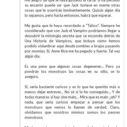
Me alegro de que le haya gustado la carta. Si ha perdido
su encanto puede ser que Jack tuviese en mente otras
cosas que le ocurrirán inminentemente. Quizás algún día
lo sepamos, pero hasta entonces, habrá que esperar.
Me gusta que le haya recordado a "Taltos". Siempre he
considerado que con Jack el Vampiro podríamos llegar a
descubrir la mitología secreta que se escondía detrás de
Una Historia de Vampiros, que incluye como hemos
podido vislumbrar aquí desde zombies a brujas pasando
por momias. Sí, Anne Rice me ha pegado y fuerte. Tal vez
algún día.
Es una pena que algunas cosas degeneren... Pero ya
pondrán los monstruos las cosas en su sitio, se lo
aseguro.
Sí, sería bastante curioso y es lo que he querido más o
menos dejar entrever... No sé si lo he conseguido... Y de
todas maneras sí hay cine malo... Mira que es malo ¿eh? Y
nada, que sería curioso empezar a pensar que los
monstruos que vemos lo fuesen de verdad. Claro,
olvidamos que nosotros mismos somos los peores
monstruos.