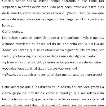
Gracias, señor druida. Puede seguir adorando a ese roble tan
simpático, mientras dejan todo listo para consultarle a vuestro dios
de la muerte, como soléis hacer cada año. ¿Vale?... Bien, ya veo que
estáis de nuevo dale que te pego con las plegarias. No os piséis las
barbas…
Continuemos.
Los celtas acabaran convirtiéndose al cristianismo… Más o menos.
Algunos mezclaron su fiesta del fin del año celta con la del Día de
Todos los Santos, que se celebraba al día siguiente. No era raro, por
tanto, que los antiguos celtas se dedicasen a dar algo de miedo:
—¡Trancad las puertas! ¡Hoy vienen las brujas en busca de los niños!
—¡Cuidad vuestra alma! ¡Los muertos vuelven hoy!
—¡Rezad, porque vais a necesitarlo! ¡Los monstruos, los monstruos!
Cabe destacar que a los druidas se le ocurrió aquella idea gracias a
cierto grupo de monstruos, como el mendigo que me relató esta
historia (o yo mismo), que decidieron echarse unas risas a costa del
miedo de los mortales… Si somos sinceros, no pensábamos que