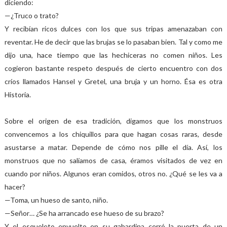
diciendo:
—¿Truco o trato?
Y recibían ricos dulces con los que sus tripas amenazaban con
reventar. He de decir que las brujas se lo pasaban bien. Tal y como me
dijo una, hace tiempo que las hechiceras no comen niños. Les
cogieron bastante respeto después de cierto encuentro con dos
críos llamados Hansel y Gretel, una bruja y un horno. Ésa es otra
Historia.
Sobre el origen de esa tradición, digamos que los monstruos
convencemos a los chiquillos para que hagan cosas raras, desde
asustarse a matar. Depende de cómo nos pille el día. Así, los
monstruos que no salíamos de casa, éramos visitados de vez en
cuando por niños. Algunos eran comidos, otros no. ¿Qué se les va a
hacer?
—Toma, un hueso de santo, niño.
—Señor… ¿Se ha arrancado ese hueso de su brazo?
Y el esqueleto envuelto en su gabardina cerró la puerta de un