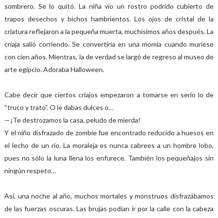
sombrero. Se lo quitó. La niña vio un rostro podrido cubierto de
trapos desechos y bichos hambrientos. Los ojos de cristal de la
criatura reflejaron a la pequeña muerta, muchísimos años después. La
criaja salió corriendo. Se convertiría en una momia cuando muriese
con cien años. Mientras, la de verdad se largó de regreso al museo de
arte egipcio. Adoraba Halloween.
Cabe decir que ciertos criajos empezaron a tomarse en serio lo de
“truco y trato”. O le dabas dulces o…
—¡Te destrozamos la casa, peludo de mierda!
Y el niño disfrazado de zombie fue encontrado reducido a huesos en
el lecho de un río. La moraleja es nunca cabrees a un hombre lobo,
pues no sólo la luna llena los enfurece. También los pequeñajos sin
ningún respeto…
Así, una noche al año, muchos mortales y monstruos disfrazábamos
de las fuerzas oscuras. Las brujas podían ir por la calle con la cabeza