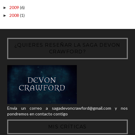
2009
(6)
►
2008
(1)
►
¿QUIERES RESEÑAR LA SAGA DEVON
CRAWFORD?
Envía un correo a sagadevoncrawford@gmail.com y nos
pondremos en contacto contigo
MIS CRÍTICAS