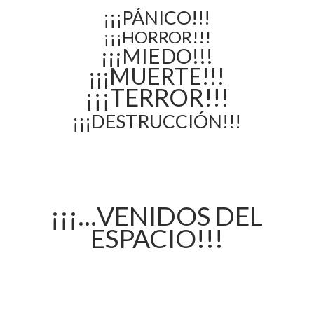
¡¡¡PÁNICO!!!
¡¡¡HORROR!!!
¡¡¡MIEDO!!!
¡¡¡MUERTE!!!
¡¡¡TERROR!!!
¡¡¡DESTRUCCIÓN!!!
¡¡¡…VENIDOS DEL
ESPACIO!!!