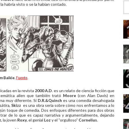
a habría visto o se la habían contado.
im Baikie
.
Fuente
.
icadas en la revista
2000 A.D
. es un relato de ciencia ficción que
temática alien que también trató
Moore
(con Alan Davis) en
rma muy diferente. Si
D.R.&Quinch
es una comedia desahogada
sátira,
Skizz
es una obra seria sobre cómo nos enfrentamos a lo
lgún toque de comedia. Dos enfoques diferentes para dos obras
rar de lo que es capaz narrativa y argumentalmente, dejando
z
, la joven
Roxy
, el genial
Loz
y el “orgulloso”
Cornelius
.