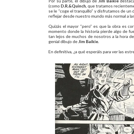
Por su parte, el dibujo de
Jim Baikie
destaca
(como
D.R.&Quinch
, que tratamos recienteme
se le “coge el tranquillo” y disfrutamos de un
reflejar desde nuestro mundo más normal a las
Quizás el mayor “pero” es que la obra es co
momento donde la historia pierde algo de fu
tan lejos de muchos de nosotros a la hora d
genial dibujo de
Jim Baikie
.
En definitiva, ¿a qué esperáis para ver las est