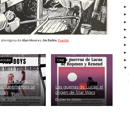
un alienígena de
Alan Moore
y
Jim Baikie
.
Fuente
.
 MOORE
CINE
oys: el puñetazo
os superhéroes se
Las guerras de Lucas: el
cían
origen de Star Wars
 08, 2025
Dec 14, 2024