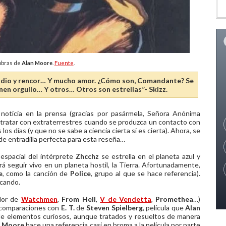
 obras de
Alan Moore
.
Fuente
.
 odio y rencor… Y mucho amor. ¿Cómo son, Comandante? Se
nen orgullo… Y otros… Otros son estrellas”- Skizz.
noticia en la prensa (gracias por pasármela, Señora Anónima
 tratar con extraterrestres cuando se produzca un contacto con
los días (y que no se sabe a ciencia cierta si es cierta). Ahora, se
 de entradilla perfecta para esta reseña…
espacial del intérprete
Zhcchz
se estrella en el planeta azul y
á seguir vivo en un planeta hostil, la Tierra. Afortunadamente,
e
, como la canción de
Police
, grupo al que se hace referencia).
scando.
ador de
Watchmen
,
From Hell
,
V de Vendetta
,
Promethea
…)
e comparaciones con
E. T.
de
Steven Spielberg
, película que
Alan
 de elementos curiosos, aunque tratados y resueltos de manera
n Moore
hace una referencia casi en broma a la película por parte