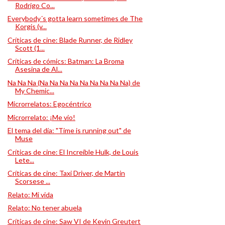
Rodrigo Co...
Everybody´s gotta learn sometimes de The
Korgis (v...
Críticas de cine: Blade Runner, de Ridley
Scott (1...
Críticas de cómics: Batman: La Broma
Asesina de Al...
Na Na Na (Na Na Na Na Na Na Na Na Na) de
My Chemic...
Microrrelatos: Egocéntrico
Microrrelato: ¡Me vio!
El tema del día: "Time is running out" de
Muse
Críticas de cine: El Increíble Hulk, de Louis
Lete...
Críticas de cine: Taxi Driver, de Martin
Scorsese ...
Relato: Mi vida
Relato: No tener abuela
Críticas de cine: Saw VI de Kevin Greutert