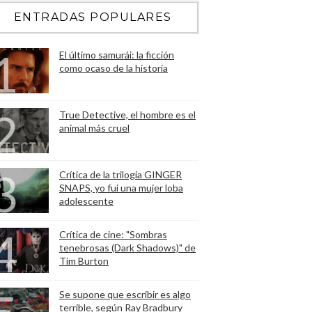
ENTRADAS POPULARES
El último samurái: la ficción
como ocaso de la historia
True Detective, el hombre es el
animal más cruel
Crítica de la trilogía GINGER
SNAPS, yo fui una mujer loba
adolescente
Crítica de cine: "Sombras
tenebrosas (Dark Shadows)" de
Tim Burton
Se supone que escribir es algo
terrible, según Ray Bradbury