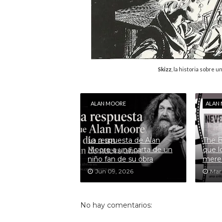
Skizz
, la historia sobre 
ALAN MOORE
ALAN
La respuesta de Alan
The B
Moore a una carta de un
que l
niño fan de su obra
mere
Jun 09, 2026
Mar
No hay comentarios: