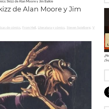
mics: Skizz de Alan Moore y Jim Baikie
Skizz de Alan Moore y Jim
ticas de cómics
,
From Hell
,
Literatura y cómics
,
Steven Spielberg
,
V
¿No
¡Su