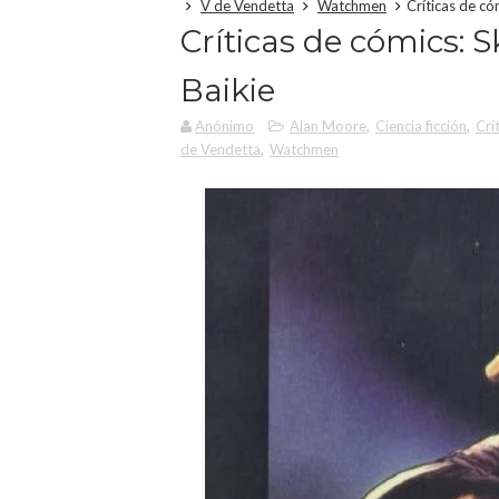
V de Vendetta
Watchmen
Críticas de có
Críticas de cómics: 
Baikie
Anónimo
Alan Moore
,
Ciencia ficción
,
Crí
de Vendetta
,
Watchmen