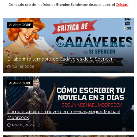
De regalo, una de mis fotos de
Brandon Sanderson
disociando en el
Celsius
.
ALAN MOORE
El laberinto temporal de Cadáveres de Si Spencer
Jun 16, 2026
ALAN MOORE
Cómo escribir una novela en tres días, según Michael
Moorcock
Nov 15, 2025