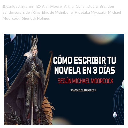
Carlos J. Eguren
Alan Moore
,
Arthur Conan Doyle
,
Brandon
Sanderson
,
Elden Ring
,
Elric de Melniboné
,
Hidetaka Miyazaki
,
Michael
Moorcock
,
Sherlock Holmes