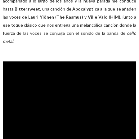
acompañado a lo largo de los años y la nueva parada me conduce
hasta
Bittersweet
, una canción de
Apocalyptica
a la que se añaden
las voces de
Lauri Ylönen
(
The Rasmus)
y
Ville Valo
(
HIM)
, junto a
ese toque clásico que nos entrega una melancólica canción donde la
fuerza de las voces se conjuga con el sonido de la banda de
cello
metal
.