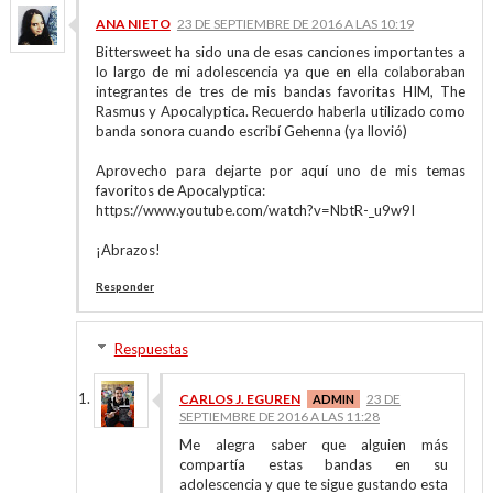
ANA NIETO
23 DE SEPTIEMBRE DE 2016 A LAS 10:19
Bittersweet ha sido una de esas canciones importantes a
lo largo de mi adolescencia ya que en ella colaboraban
integrantes de tres de mis bandas favoritas HIM, The
Rasmus y Apocalyptica. Recuerdo haberla utilizado como
banda sonora cuando escribí Gehenna (ya llovió)
Aprovecho para dejarte por aquí uno de mis temas
favoritos de Apocalyptica:
https://www.youtube.com/watch?v=NbtR-_u9w9I
¡Abrazos!
Responder
Respuestas
CARLOS J. EGUREN
23 DE
SEPTIEMBRE DE 2016 A LAS 11:28
Me alegra saber que alguien más
compartía estas bandas en su
adolescencia y que te sigue gustando esta