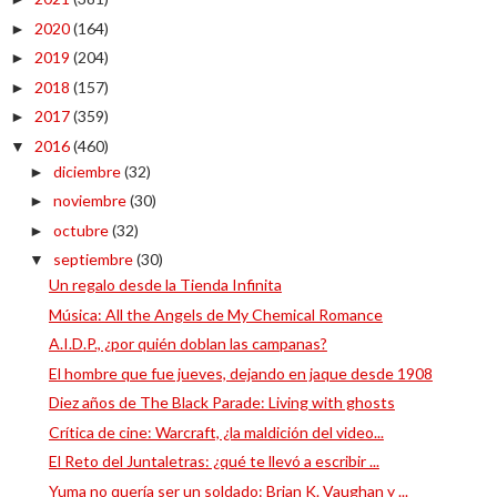
2020
(164)
►
2019
(204)
►
2018
(157)
►
2017
(359)
►
2016
(460)
▼
diciembre
(32)
►
noviembre
(30)
►
octubre
(32)
►
septiembre
(30)
▼
Un regalo desde la Tienda Infinita
Música: All the Angels de My Chemical Romance
A.I.D.P., ¿por quién doblan las campanas?
El hombre que fue jueves, dejando en jaque desde 1908
Diez años de The Black Parade: Living with ghosts
Crítica de cine: Warcraft, ¿la maldición del video...
El Reto del Juntaletras: ¿qué te llevó a escribir ...
Yuma no quería ser un soldado: Brian K. Vaughan y ...