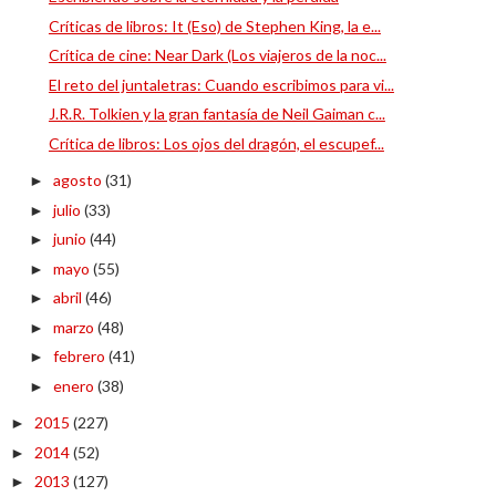
Críticas de libros: It (Eso) de Stephen King, la e...
Crítica de cine: Near Dark (Los viajeros de la noc...
El reto del juntaletras: Cuando escribimos para vi...
J.R.R. Tolkien y la gran fantasía de Neil Gaiman c...
Crítica de libros: Los ojos del dragón, el escupef...
agosto
(31)
►
julio
(33)
►
junio
(44)
►
mayo
(55)
►
abril
(46)
►
marzo
(48)
►
febrero
(41)
►
enero
(38)
►
2015
(227)
►
2014
(52)
►
2013
(127)
►