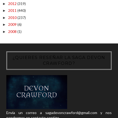
2012
(319)
►
2011
(440)
►
2010
(237)
►
2009
(6)
►
2008
(1)
►
¿QUIERES RESEÑAR LA SAGA DEVON
CRAWFORD?
Envía un correo a sagadevoncrawford@gmail.com y nos
pondremos en contacto contigo