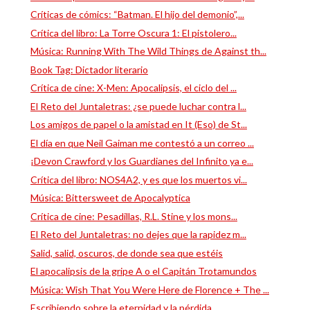
Críticas de cómics: “Batman. El hijo del demonio”,...
Crítica del libro: La Torre Oscura 1: El pistolero...
Música: Running With The Wild Things de Against th...
Book Tag: Dictador literario
Crítica de cine: X-Men: Apocalipsis, el ciclo del ...
El Reto del Juntaletras: ¿se puede luchar contra l...
Los amigos de papel o la amistad en It (Eso) de St...
El día en que Neil Gaiman me contestó a un correo ...
¡Devon Crawford y los Guardianes del Infinito ya e...
Crítica del libro: NOS4A2, y es que los muertos vi...
Música: Bittersweet de Apocalyptica
Crítica de cine: Pesadillas, R.L. Stine y los mons...
El Reto del Juntaletras: no dejes que la rapidez m...
Salid, salid, oscuros, de donde sea que estéis
El apocalipsis de la gripe A o el Capitán Trotamundos
Música: Wish That You Were Here de Florence + The ...
Escribiendo sobre la eternidad y la pérdida