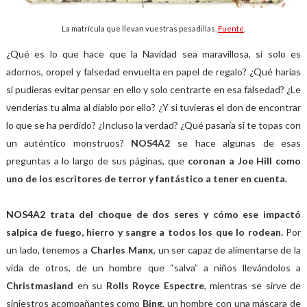
La matrícula que llevan vuestras pesadillas.
Fuente
.
¿Qué es lo que hace que la Navidad sea maravillosa, si solo es
adornos, oropel y falsedad envuelta en papel de regalo? ¿Qué harías
si pudieras evitar pensar en ello y solo centrarte en esa falsedad? ¿Le
venderías tu alma al diablo por ello? ¿Y si tuvieras el don de encontrar
lo que se ha perdido? ¿Incluso la verdad? ¿Qué pasaría si te topas con
un auténtico monstruos?
NOS4A2
se hace algunas de esas
preguntas a lo largo de sus páginas, que
coronan a Joe Hill como
uno de los escritores de terror y fantástico a tener en cuenta.
NOS4A2 trata del choque de dos seres y cómo ese impactó
salpica de fuego, hierro y sangre a todos los que lo rodean.
Por
un lado, tenemos a
Charles Manx
, un ser capaz de alimentarse de la
vida de otros, de un hombre que “salva” a niños llevándolos a
Christmasland
en su
Rolls Royce Espectre
, mientras se sirve de
siniestros acompañantes como
Bing
, un hombre con una máscara de