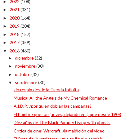
2022
(108)
►
2021
(381)
►
2020
(164)
►
2019
(204)
►
2018
(157)
►
2017
(359)
►
2016
(460)
▼
diciembre
(32)
►
noviembre
(30)
►
octubre
(32)
►
septiembre
(30)
▼
Un regalo desde la Tienda Infinita
Música: All the Angels de My Chemical Romance
A.I.D.P., ¿por quién doblan las campanas?
El hombre que fue jueves, dejando en jaque desde 1908
Diez años de The Black Parade: Living with ghosts
Crítica de cine: Warcraft, ¿la maldición del video...
El Reto del Juntaletras: ¿qué te llevó a escribir ...