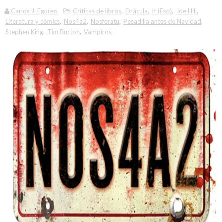
Carlos J. Eguren
Críticas de libros
,
Drácula
,
It (Eso)
,
Joe Hill
,
Literatura y cómics
,
Nos4a2
,
Nosferatu
,
Pesadilla antes de Navidad
,
Stephen King
,
Tim Burton
,
Vampiros