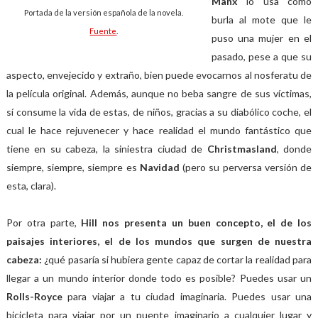
Manx
lo usa como
Portada de la versión española de la novela.
burla al mote que le
Fuente
.
puso una mujer en el
pasado, pese a que su
aspecto, envejecido y extraño, bien puede evocarnos al nosferatu de
la película original. Además, aunque no beba sangre de sus víctimas,
sí consume la vida de estas, de niños, gracias a su diabólico coche, el
cual le hace rejuvenecer y hace realidad el mundo fantástico que
tiene en su cabeza, la siniestra ciudad de
Christmasland
, donde
siempre, siempre, siempre es
Navidad
(pero su perversa versión de
esta, clara).
Por otra parte,
Hill nos presenta un buen concepto, el de los
paisajes interiores, el de los mundos que surgen de nuestra
cabeza:
¿qué pasaría si hubiera gente capaz de cortar la realidad para
llegar a un mundo interior donde todo es posible? Puedes usar un
Rolls-Royce
para viajar a tu ciudad imaginaria. Puedes usar una
bicicleta para viajar por un puente imaginario a cualquier lugar y