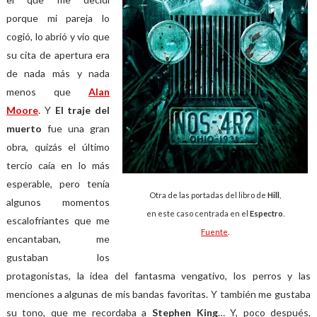
porque mi pareja lo
cogió, lo abrió y vio que
su cita de apertura era
de nada más y nada
menos que
Alan
Moore
. Y
El traje del
muerto
fue una gran
obra, quizás el último
tercio caía en lo más
esperable, pero tenía
Otra de las portadas del libro de
Hill
,
algunos momentos
en este caso centrada en el
Espectro
.
escalofriantes que me
Fuente
.
encantaban, me
gustaban los
protagonistas, la idea del fantasma vengativo, los perros y las
menciones a algunas de mis bandas favoritas. Y también me gustaba
su tono, que me recordaba a
Stephen King
… Y, poco después,