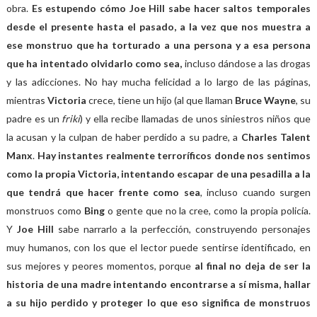
obra.
Es estupendo cómo Joe Hill sabe hacer saltos temporales
desde el presente hasta el pasado, a la vez que nos muestra a
ese monstruo que ha torturado a una persona y a esa persona
que ha intentado olvidarlo como sea,
incluso dándose a las drogas
y las adicciones. No hay mucha felicidad a lo largo de las páginas,
mientras
Victoria
crece, tiene un hijo (al que llaman
Bruce Wayne
, su
padre es un
friki
) y ella recibe llamadas de unos siniestros niños que
la acusan y la culpan de haber perdido a su padre, a
Charles Talent
Manx
.
Hay instantes realmente terroríficos donde nos sentimos
como la propia Victoria, intentando escapar de una pesadilla a la
que tendrá que hacer frente como sea
, incluso cuando surgen
monstruos como
Bing
o gente que no la cree, como la propia policía.
Y
Joe Hill
sabe narrarlo a la perfección, construyendo personajes
muy humanos, con los que el lector puede sentirse identificado, en
sus mejores y peores momentos, porque
al final no deja de ser la
historia de una madre intentando encontrarse a sí misma, hallar
a su hijo perdido y proteger lo que eso significa de monstruos