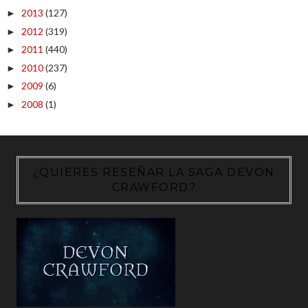
2013
(127)
►
2012
(319)
►
2011
(440)
►
2010
(237)
►
2009
(6)
►
2008
(1)
►
¿QUIERES RESEÑAR LA SAGA DEVON
CRAWFORD?