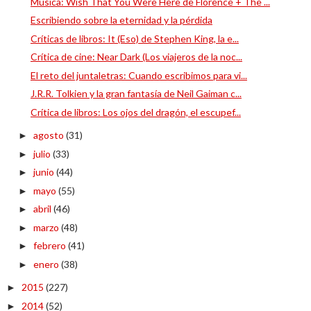
Música: Wish That You Were Here de Florence + The ...
Escribiendo sobre la eternidad y la pérdida
Críticas de libros: It (Eso) de Stephen King, la e...
Crítica de cine: Near Dark (Los viajeros de la noc...
El reto del juntaletras: Cuando escribimos para vi...
J.R.R. Tolkien y la gran fantasía de Neil Gaiman c...
Crítica de libros: Los ojos del dragón, el escupef...
agosto
(31)
►
julio
(33)
►
junio
(44)
►
mayo
(55)
►
abril
(46)
►
marzo
(48)
►
febrero
(41)
►
enero
(38)
►
2015
(227)
►
2014
(52)
►