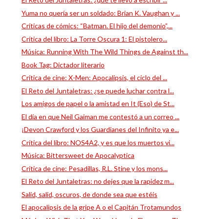
Yuma no quería ser un soldado: Brian K. Vaughan y ...
Críticas de cómics: “Batman. El hijo del demonio”,...
Crítica del libro: La Torre Oscura 1: El pistolero...
Música: Running With The Wild Things de Against th...
Book Tag: Dictador literario
Crítica de cine: X-Men: Apocalipsis, el ciclo del ...
El Reto del Juntaletras: ¿se puede luchar contra l...
Los amigos de papel o la amistad en It (Eso) de St...
El día en que Neil Gaiman me contestó a un correo ...
¡Devon Crawford y los Guardianes del Infinito ya e...
Crítica del libro: NOS4A2, y es que los muertos vi...
Música: Bittersweet de Apocalyptica
Crítica de cine: Pesadillas, R.L. Stine y los mons...
El Reto del Juntaletras: no dejes que la rapidez m...
Salid, salid, oscuros, de donde sea que estéis
El apocalipsis de la gripe A o el Capitán Trotamundos