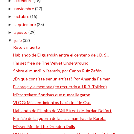
diciembre
(16)
►
noviembre
(27)
►
octubre
(15)
►
septiembre
(25)
►
agosto
(29)
►
julio
(32)
▼
Roto y muerto
Hablando de El guardián entre el centeno de J.D. S...
I´m set free de The Velvet Underground
Sobre el mundillo literario, por Carlos Ruiz Zafón
¿En qué consiste ser un artista? Por Amanda Palmer
El coraje y la memoria (en recuerdo a J.R.R. Tolkien)
Microrrelato: Sonrisas que nunca llegaron
VLOG: Mis sentimientos hacia Inside Out
Hablando de El Lobo de Wall Street de Jordan Belfort
El inicio de La guerra de las salamandras de Karel...
Missed Me de The Dresden Dolls