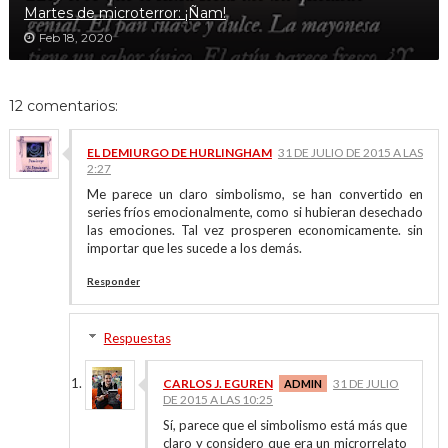
Martes de microterror: ¡Ñam!
Feb 18, 2020
12 comentarios:
EL DEMIURGO DE HURLINGHAM
31 DE JULIO DE 2015 A LAS
2:27
Me parece un claro simbolismo, se han convertido en
series fríos emocionalmente, como si hubieran desechado
las emociones. Tal vez prosperen economicamente. sin
importar que les sucede a los demás.
Responder
Respuestas
CARLOS J. EGUREN
31 DE JULIO
DE 2015 A LAS 10:25
Sí, parece que el simbolismo está más que
claro y considero que era un microrrelato