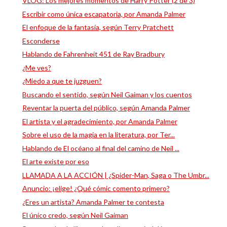
VLOG: Los mejores momentos de Harry Potter (2 de 3)
Escribir como única escapatoria, por Amanda Palmer
El enfoque de la fantasía, según Terry Pratchett
Esconderse
Hablando de Fahrenheit 451 de Ray Bradbury
¿Me ves?
¿Miedo a que te juzguen?
Buscando el sentido, según Neil Gaiman y los cuentos
Reventar la puerta del público, según Amanda Palmer
El artista y el agradecimiento, por Amanda Palmer
Sobre el uso de la magia en la literatura, por Ter...
Hablando de El océano al final del camino de Neil ...
El arte existe por eso
LLAMADA A LA ACCIÓN | ¿Spider-Man, Saga o The Umbr...
Anuncio: ¡elige! ¿Qué cómic comento primero?
¿Eres un artista? Amanda Palmer te contesta
El único credo, según Neil Gaiman