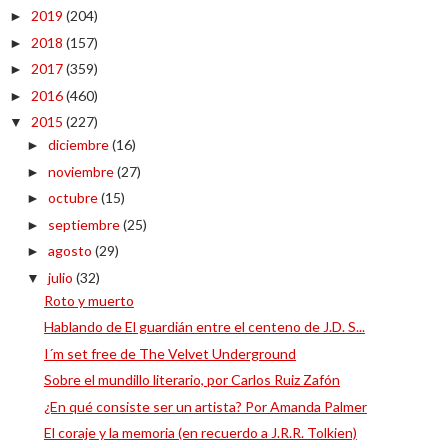
2019
(204)
►
2018
(157)
►
2017
(359)
►
2016
(460)
►
2015
(227)
▼
diciembre
(16)
►
noviembre
(27)
►
octubre
(15)
►
septiembre
(25)
►
agosto
(29)
►
julio
(32)
▼
Roto y muerto
Hablando de El guardián entre el centeno de J.D. S...
I´m set free de The Velvet Underground
Sobre el mundillo literario, por Carlos Ruiz Zafón
¿En qué consiste ser un artista? Por Amanda Palmer
El coraje y la memoria (en recuerdo a J.R.R. Tolkien)