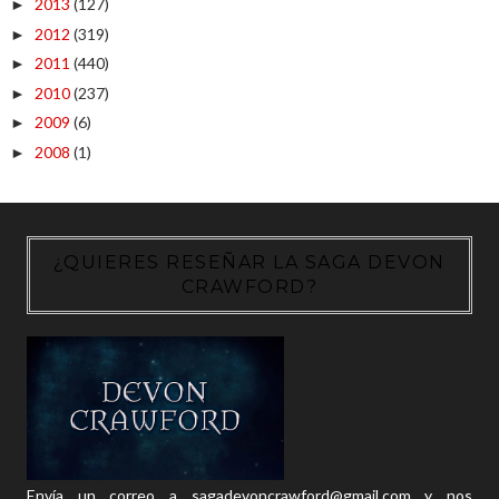
2013
(127)
►
2012
(319)
►
2011
(440)
►
2010
(237)
►
2009
(6)
►
2008
(1)
►
¿QUIERES RESEÑAR LA SAGA DEVON
CRAWFORD?
Envía un correo a sagadevoncrawford@gmail.com y nos