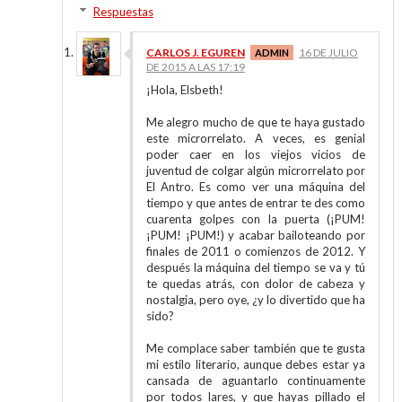
Respuestas
CARLOS J. EGUREN
16 DE JULIO
DE 2015 A LAS 17:19
¡Hola, Elsbeth!
Me alegro mucho de que te haya gustado
este microrrelato. A veces, es genial
poder caer en los viejos vicios de
juventud de colgar algún microrrelato por
El Antro. Es como ver una máquina del
tiempo y que antes de entrar te des como
cuarenta golpes con la puerta (¡PUM!
¡PUM! ¡PUM!) y acabar bailoteando por
finales de 2011 o comienzos de 2012. Y
después la máquina del tiempo se va y tú
te quedas atrás, con dolor de cabeza y
nostalgia, pero oye, ¿y lo divertido que ha
sido?
Me complace saber también que te gusta
mi estilo literario, aunque debes estar ya
cansada de aguantarlo continuamente
por todos lares, y que hayas pillado el