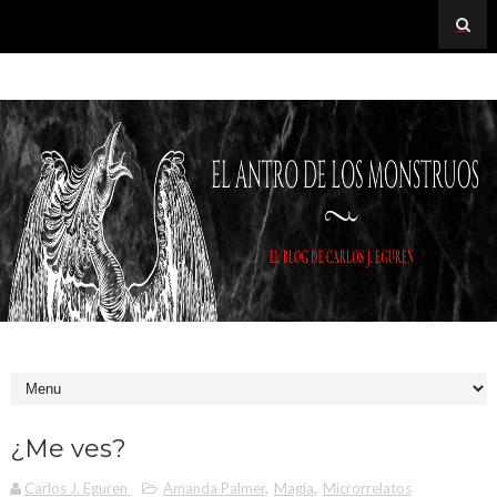
¿Me ves?
Carlos J. Eguren
Amanda Palmer
,
Magia
,
Microrrelatos