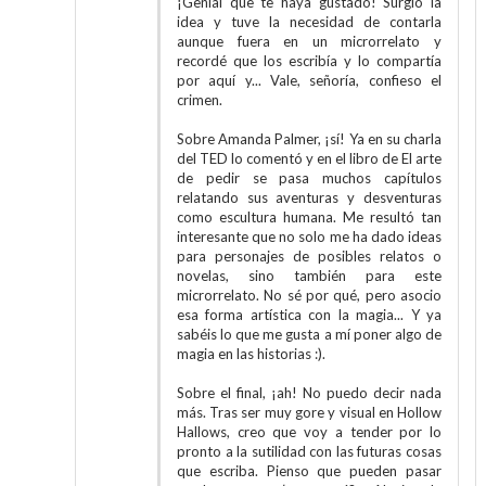
¡Genial que te haya gustado! Surgió la
idea y tuve la necesidad de contarla
aunque fuera en un microrrelato y
recordé que los escribía y lo compartía
por aquí y... Vale, señoría, confieso el
crimen.
Sobre Amanda Palmer, ¡sí! Ya en su charla
del TED lo comentó y en el libro de El arte
de pedir se pasa muchos capítulos
relatando sus aventuras y desventuras
como escultura humana. Me resultó tan
interesante que no solo me ha dado ideas
para personajes de posibles relatos o
novelas, sino también para este
microrrelato. No sé por qué, pero asocio
esa forma artística con la magia... Y ya
sabéis lo que me gusta a mí poner algo de
magia en las historias :).
Sobre el final, ¡ah! No puedo decir nada
más. Tras ser muy gore y visual en Hollow
Hallows, creo que voy a tender por lo
pronto a la sutilidad con las futuras cosas
que escriba. Pienso que pueden pasar