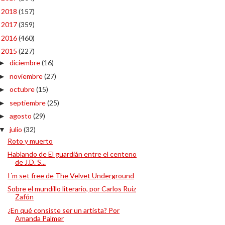
2018
(157)
►
2017
(359)
►
2016
(460)
►
2015
(227)
▼
diciembre
(16)
►
noviembre
(27)
►
octubre
(15)
►
septiembre
(25)
►
agosto
(29)
►
julio
(32)
▼
Roto y muerto
Hablando de El guardián entre el centeno
de J.D. S...
I´m set free de The Velvet Underground
Sobre el mundillo literario, por Carlos Ruiz
Zafón
¿En qué consiste ser un artista? Por
Amanda Palmer