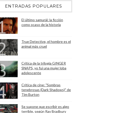
ENTRADAS POPULARES
El último samurái: la ficción
como ocaso de la historia
True Detective, el hombre es el
animal más cruel
Crítica de la trilogía GINGER
SNAPS, yo fui una mujer loba
adolescente
Crítica de cine: "Sombras
tenebrosas (Dark Shadows)" de
Tim Burton
Se supone que escribir es algo
terrible, según Ray Bradbury