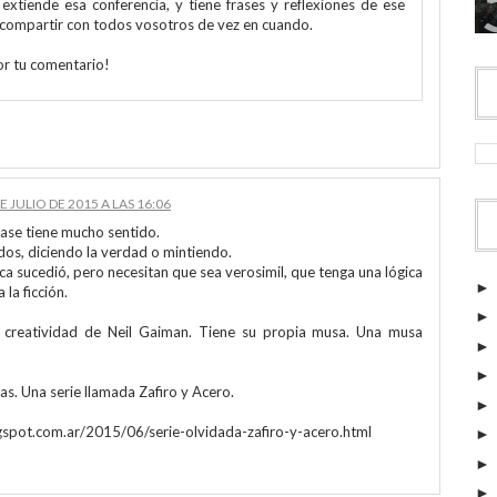
extiende esa conferencia, y tiene frases y reflexiones de ese
a compartir con todos vosotros de vez en cuando.
or tu comentario!
DE JULIO DE 2015 A LAS 16:06
rase tiene mucho sentido.
ídos, diciendo la verdad o mintiendo.
nca sucedió, pero necesitan que sea verosimil, que tenga una lógica
 la ficción.
 creatividad de Neil Gaiman. Tiene su propia musa. Una musa
s. Una serie llamada Zafiro y Acero.
gspot.com.ar/2015/06/serie-olvidada-zafiro-y-acero.html