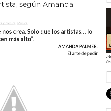
artista, según Amanda
ra y cómics
,
Música
nos crea. Solo que los artistas… lo
cen más alto”.
AMANDA PALMER,
El arte de pedir.
¿No
¡Su