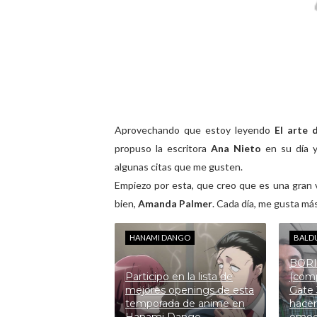
Aprovechando que estoy leyendo
El arte 
propuso la escritora
Ana Nieto
en su día y
algunas citas que me gusten.
Empiezo por esta, que creo que es una gran 
bien,
Amanda Palmer
. Cada día, me gusta más
HANAMI DANGO
BALDU
BORI
Participo en la lista de
(comp
mejores openings de esta
Gate 
temporada de anime en
hacer