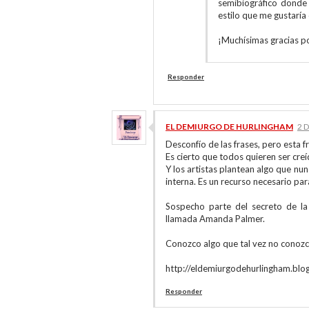
semibiográfico donde 
estilo que me gustarí
¡Muchísimas gracias p
Responder
EL DEMIURGO DE HURLINGHAM
2 
Desconfío de las frases, pero esta f
Es cierto que todos quieren ser cre
Y los artistas plantean algo que nu
interna. Es un recurso necesario para
Sospecho parte del secreto de la
llamada Amanda Palmer.
Conozco algo que tal vez no conozca
http://eldemiurgodehurlingham.blo
Responder