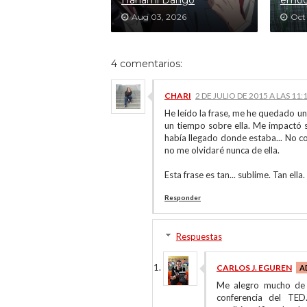
Hanami Dango
emoc
Aug 03, 2026
Oct 
4 comentarios:
CHARI
2 DE JULIO DE 2015 A LAS 11:
He leído la frase, me he quedado u
un tiempo sobre ella. Me impactó s
había llegado donde estaba... No c
no me olvidaré nunca de ella.
Esta frase es tan... sublime. Tan ella
Responder
Respuestas
CARLOS J. EGUREN
Me alegro mucho de 
conferencia del TED