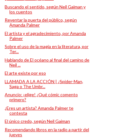
Buscando el sentido, según Neil Gaiman y
los cuentos
Reventar la puerta del público, según
Amanda Palmer
El artista y el agradecimiento, por Amanda
Palmer
Sobre el uso de la magia en la literatura, por
Ter...
Hablando de El océano al final del camino de
Neil ...
El arte existe por eso
LLAMADA A LA ACCIÓN | ¿Spider-Man,
Saga o The Umbr...
Anuncio: ¡elige! ¿Qué cómic comento
primero?
¿Eres un artista? Amanda Palmer te
contesta
El único credo, según Neil Gaiman
Recomendando libros en la radio a partir del
jueves