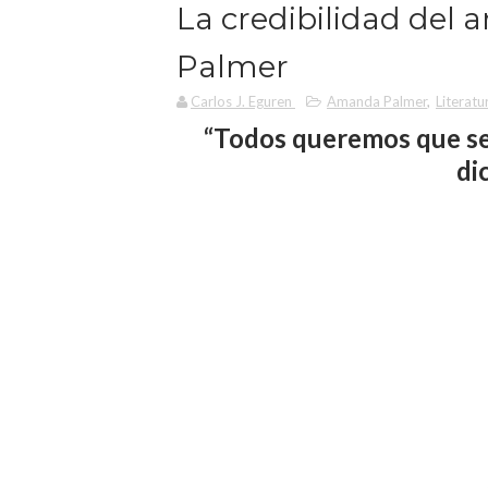
La credibilidad del 
Palmer
Carlos J. Eguren
Amanda Palmer
,
Literatu
“Todos queremos que se 
di