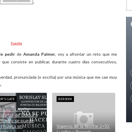
Fuente
de pedir
de
Amanda Palmer
, voy a afrontar un reto que me
 que consiste en publicar, durante cuatro días consecutivos,
verdad, pronunciada (o escrita) por una música que me cae muy
.
R'S GATE
BERSERK
SLAV SLAVOV
ositor de Baldur’s
3): «No se puede
 música sin
Viajeros de la Noche 2×10: