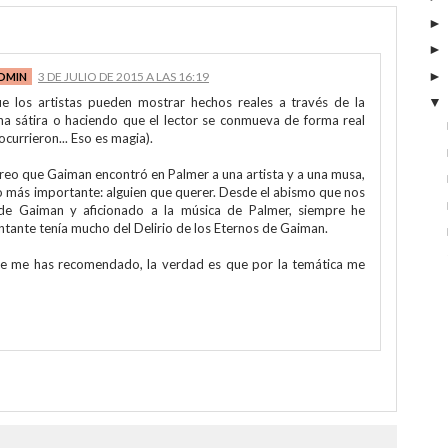
3 DE JULIO DE 2015 A LAS 16:19
 los artistas pueden mostrar hechos reales a través de la
na sátira o haciendo que el lector se conmueva de forma real
currieron... Eso es magia).
reo que Gaiman encontró en Palmer a una artista y a una musa,
o más importante: alguien que querer. Desde el abismo que nos
de Gaiman y aficionado a la música de Palmer, siempre he
tante tenía mucho del Delirio de los Eternos de Gaiman.
ue me has recomendado, la verdad es que por la temática me