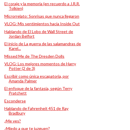
El coraje y la memoria (en recuerdo a J.R.R.
Tolkien)
Microrrelato: Sonrisas que nunca llegaron
VLOG: Mis sentimientos hacia Inside Out
Hablando de El Lobo de Wall Street de
Jordan Belfort
El inicio de La guerra de las salamandras de
Karel...
Missed Me de The Dresden Dolls
VLOG: Los mejores momentos de Harry
Potter (2 de 3)
Escribir como única escapatoria, por
Amanda Palmer
El enfoque de la fantasía, según Terry
Pratchett
Esconderse
Hablando de Fahrenheit 451 de Ray
Bradbury
¿Me ves?
¿Miedo a que te juzguen?