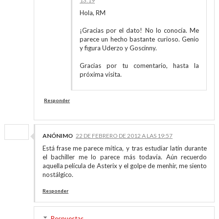
13:19
Hola, RM
¡Gracias por el dato! No lo conocía. Me
parece un hecho bastante curioso. Genio
y figura Uderzo y Goscinny.
Gracias por tu comentario, hasta la
próxima visita.
Responder
ANÓNIMO
22 DE FEBRERO DE 2012 A LAS 19:57
Está frase me parece mítica, y tras estudiar latín durante
el bachiller me lo parece más todavía. Aún recuerdo
aquella película de Asterix y el golpe de menhir, me siento
nostálgico.
Responder
Respuestas