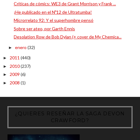
Críticas de cómics: WE3 de Grant Morrison y Frank ...
¡He publicado en el Nº12 de Ultratumba!
Microrrelato 92: Y el superhombre pensó
Sobre ser ateo, por Garth Ennis
Desolation Row de Bob Dylan (+ cover de My Chemica...
enero
(32)
►
2011
(440)
►
2010
(237)
►
2009
(6)
►
2008
(1)
►
¿QUIERES RESEÑAR LA SAGA DEVON
CRAWFORD?