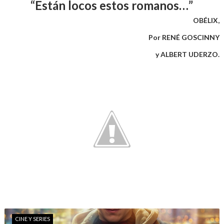
“Est
á
n locos estos romanos…”
OBÉLIX,
Por RENÉ GOSCINNY
y ALBERT UDERZO.
CINE Y SERIES