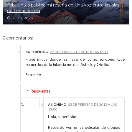
Fabulantes publica mi reseña de Una voz entre las olas
de Ferran Varela
Jul 30, 2026
6 comentarios:
SUPERÑOÑO
22 DE FEBRERO DE 2012 A LAS 16:16
Frase mítica donde las haya del comic europeo. Que
recuerdos de la infancia me dan Asterix y Obelix.
Responder
Respuestas
ANÓNIMO
23 DE FEBRERO DE 2012 A LAS
13:06
Hola, superñoño
Recuerdo verme las películas de dibujos