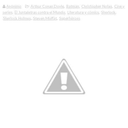
Anónimo
Arthur Conan Doyle
,
Batman
,
Christopher Nolan
,
Cine y
series
,
El Juntaletras contra el Mundo
,
Literatura y cómics
,
Sherlock
,
Sherlock Holmes
,
Steven Moffat
,
Superhéroes