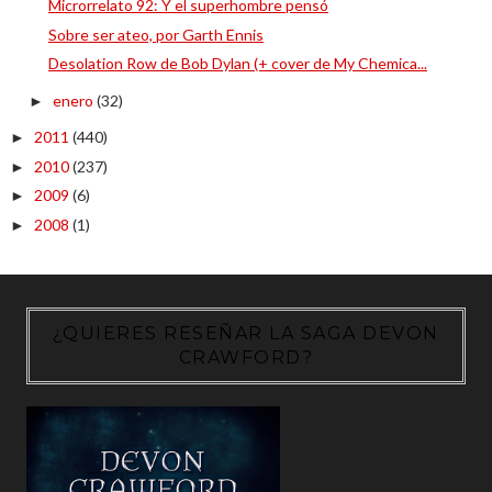
Microrrelato 92: Y el superhombre pensó
Sobre ser ateo, por Garth Ennis
Desolation Row de Bob Dylan (+ cover de My Chemica...
enero
(32)
►
2011
(440)
►
2010
(237)
►
2009
(6)
►
2008
(1)
►
¿QUIERES RESEÑAR LA SAGA DEVON
CRAWFORD?