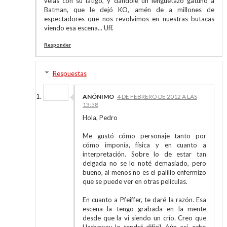
velas con su látigo, y dándole un lengüetazo gatuno a
Batman, que le dejó KO, amén de a millones de
espectadores que nos revolvimos en nuestras butacas
viendo esa escena... Uff.
Responder
Respuestas
ANÓNIMO
4 DE FEBRERO DE 2012 A LAS
13:58
Hola, Pedro
Me gustó cómo personaje tanto por
cómo imponía, física y en cuanto a
interpretación. Sobre lo de estar tan
delgada no se lo noté demasiado, pero
bueno, al menos no es el palillo enfermizo
que se puede ver en otras películas.
En cuanto a Pfeiffer, te daré la razón. Esa
escena la tengo grabada en la mente
desde que la vi siendo un crío. Creo que