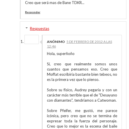
Creo que será mas de Bane TDKR...
Responder
Respuestas
ANÓNIMO
5 DE FEBRERO DE 2012 A LAS
12:46
Hola, superñoño
Sí, creo que realmente somos unos
cuantos que pensamos eso. Creo que
Moffat escribiría bastante bien tebeos, no
es la primera vez que lo pienso.
Sobre su físico, Audrey pegaría y con un
carácter más terrible que el de "Desayuno
con diamantes", tendríamos a Catwoman.
Sobre Pfeifer, me gustó, me parece
icónica, pero creo que no se termina de
expresar toda la fuerza del personaje.
Creo que lo mejor es la escena del baile