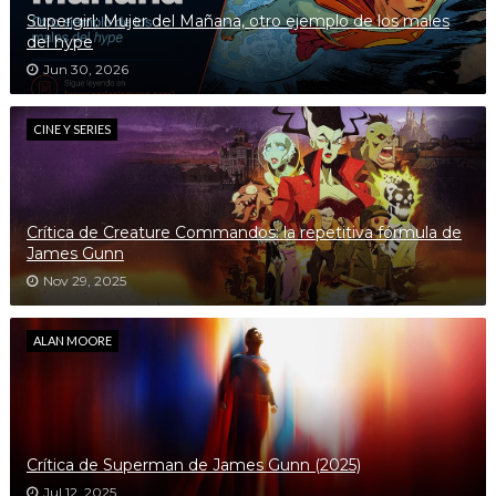
Supergirl: Mujer del Mañana, otro ejemplo de los males
del hype
Jun 30, 2026
CINE Y SERIES
Crítica de Creature Commandos: la repetitiva fórmula de
James Gunn
Nov 29, 2025
ALAN MOORE
Crítica de Superman de James Gunn (2025)
Jul 12, 2025