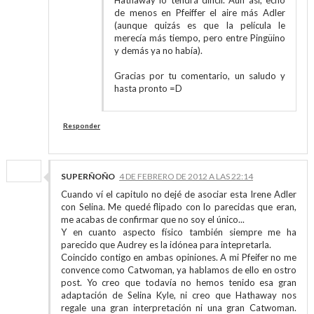
Hathaway lo tendrá difícil. Aún así, echo
de menos en Pfeiffer el aire más Adler
(aunque quizás es que la película le
merecía más tiempo, pero entre Pingüino
y demás ya no había).
Gracias por tu comentario, un saludo y
hasta pronto =D
Responder
SUPERÑOÑO
4 DE FEBRERO DE 2012 A LAS 22:14
Cuando ví el capitulo no dejé de asociar esta Irene Adler
con Selina. Me quedé flipado con lo parecidas que eran,
me acabas de confirmar que no soy el único...
Y en cuanto aspecto físico también siempre me ha
parecido que Audrey es la idónea para intepretarla.
Coincido contigo en ambas opiniones. A mi Pfeifer no me
convence como Catwoman, ya hablamos de ello en ostro
post. Yo creo que todavía no hemos tenido esa gran
adaptación de Selina Kyle, ni creo que Hathaway nos
regale una gran interpretación ni una gran Catwoman.