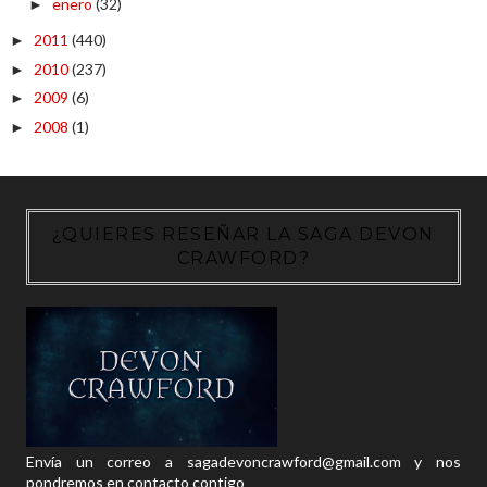
enero
(32)
►
2011
(440)
►
2010
(237)
►
2009
(6)
►
2008
(1)
►
¿QUIERES RESEÑAR LA SAGA DEVON
CRAWFORD?
Envía un correo a sagadevoncrawford@gmail.com y nos
pondremos en contacto contigo