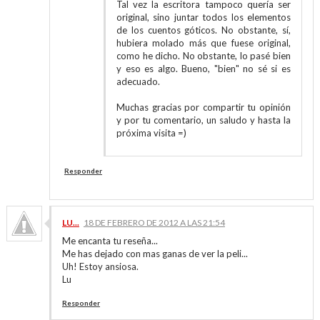
Tal vez la escritora tampoco quería ser
original, sino juntar todos los elementos
de los cuentos góticos. No obstante, sí,
hubiera molado más que fuese original,
como he dicho. No obstante, lo pasé bien
y eso es algo. Bueno, "bien" no sé si es
adecuado.
Muchas gracias por compartir tu opinión
y por tu comentario, un saludo y hasta la
próxima visita =)
Responder
LU...
18 DE FEBRERO DE 2012 A LAS 21:54
Me encanta tu reseña...
Me has dejado con mas ganas de ver la peli...
Uh! Estoy ansiosa.
Lu
Responder