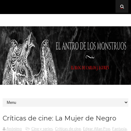
Críticas de cine: La Mujer de Negro
Anónimo
Cine y series
,
Críticas de cine
,
Edgar Allan Poe
,
Fantasía
,