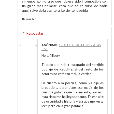
sin embargo, no creo que hubiese sido incompatible con
un guión más brillante, cosa que no es culpa de nadie
aquí, salvo de la escritora. Lo siento, querida.
Responder
Respuestas
ANÓNIMO
19 DE FEBRERO DE 2012 A LAS
0:55
Hola, Misery
Te odio por haber escapado del horrible
doblaje de Radcliffe. El del resto de los
actores no está tan mal, la verdad.
En cuanto a la película, como ya dije es
predecible, pero tiene ese matiz de los
cuentos góticos que me encanta, por eso
esta cinta me ha llegado tanto. Es ese aire
de oscuridad e historia vieja que me gusta
leer, pero en la gran pantalla.