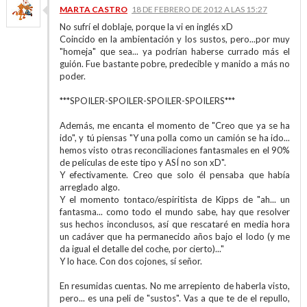
MARTA CASTRO
18 DE FEBRERO DE 2012 A LAS 15:27
No sufrí el doblaje, porque la vi en inglés xD
Coincido en la ambientación y los sustos, pero...por muy
"homeja" que sea... ya podrían haberse currado más el
guión. Fue bastante pobre, predecible y manido a más no
poder.
***SPOILER-SPOILER-SPOILER-SPOILERS***
Además, me encanta el momento de "Creo que ya se ha
ido", y tú piensas "Y una polla como un camión se ha ido...
hemos visto otras reconciliaciones fantasmales en el 90%
de películas de este tipo y ASÍ no son xD".
Y efectivamente. Creo que solo él pensaba que había
arreglado algo.
Y el momento tontaco/espiritista de Kipps de "ah... un
fantasma... como todo el mundo sabe, hay que resolver
sus hechos inconclusos, así que rescataré en media hora
un cadáver que ha permanecido años bajo el lodo (y me
da igual el detalle del coche, por cierto)..."
Y lo hace. Con dos cojones, sí señor.
En resumidas cuentas. No me arrepiento de haberla visto,
pero... es una peli de "sustos". Vas a que te de el repullo,