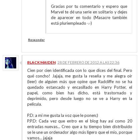
Gracias por tu comentario y espero que
Marvel te dé una serie en solitario y dejes
de aparecer en todo (Masacre también
está pluriempleado -.-)
Responder
BLACK MAIDEN
28 DE FEBRERO DE 2012 A LAS 22:36
Cien por cien identificada con lo que dices del final. Pero
qué concho! Jajaja, me gusta la reseña y me alegra oír
(leer) de alguien más que opine que Radcliffe no se ha
quedado estancado y encasillado en Harry Potter, el
papel, como bien has dicho, está trastornado y
deprimido, pero desde luego no se ve a Harry en la
película.
P.D: a mí me gusta la voz que le ponen;)
P.P.D: Cada vez que entro en el blog hay así como 20
entradas nuevas... Creo que a tu tiempo bien distribuido
se le une un ordenador algo más ligero que el mío, porque
vamos... jajaja