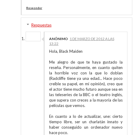
Responder
Respuestas
ANÓNIMO
1 DE MARZO DE 2012 A LAS
13:22
Hola, Black Maiden
Me alegro de que te haya gustado la
reseña. Personalmente, en cuanto quiten
la horrible voz con la que lo doblan
(Radcliffe tiene ya una edad... Hace poco
creíble su papel, en mi opinión), creo que
el actor tiene mucho futuro aunque sea en
las teleseries de la BBC o el teatro inglés,
que supera con creces a la mayoría de las
películas que vemos.
En cuanto a lo de actualizar, une: cierto
tiempo libre, ser un charlatán innato y
haber conseguido un ordenador nuevo
hace poco.