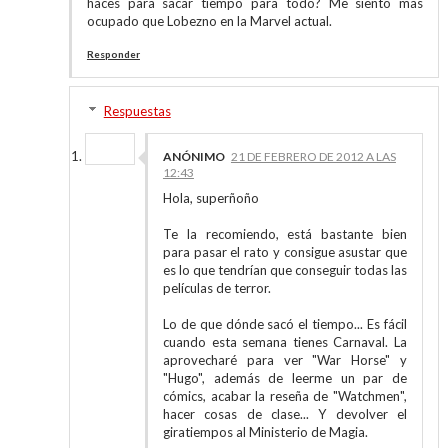
haces para sacar tiempo para todo? Me siento mas
ocupado que Lobezno en la Marvel actual.
Responder
Respuestas
ANÓNIMO
21 DE FEBRERO DE 2012 A LAS
12:43
Hola, superñoño
Te la recomiendo, está bastante bien
para pasar el rato y consigue asustar que
es lo que tendrían que conseguir todas las
películas de terror.
Lo de que dónde sacó el tiempo... Es fácil
cuando esta semana tienes Carnaval. La
aprovecharé para ver "War Horse" y
"Hugo", además de leerme un par de
cómics, acabar la reseña de "Watchmen",
hacer cosas de clase... Y devolver el
giratiempos al Ministerio de Magia.