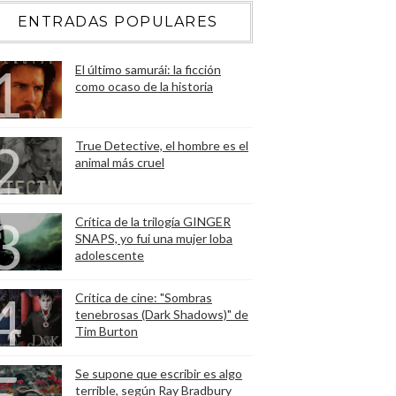
ENTRADAS POPULARES
El último samurái: la ficción
como ocaso de la historia
True Detective, el hombre es el
animal más cruel
Crítica de la trilogía GINGER
SNAPS, yo fui una mujer loba
adolescente
Crítica de cine: "Sombras
tenebrosas (Dark Shadows)" de
Tim Burton
Se supone que escribir es algo
terrible, según Ray Bradbury