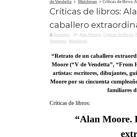
de Vendetta
Watchmen
Críticas de libros:
Críticas de libros: A
caballero extraordin
Anónimo
Alan Moore
,
Críticas de libros
,
Vendetta
,
Watchmen
“Retrato de un caballero extraordi
Moore (“V de Vendetta”, “From H
artistas: escritores, dibujantes, 
Moore por su cincuenta cumpleaños
familiares 
Críticas de libros:
“Alan Moore. R
ext