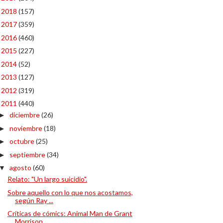
2018
(157)
►
2017
(359)
►
2016
(460)
►
2015
(227)
►
2014
(52)
►
2013
(127)
►
2012
(319)
►
2011
(440)
▼
diciembre
(26)
►
noviembre
(18)
►
octubre
(25)
►
septiembre
(34)
►
agosto
(60)
▼
Relato: "Un largo suicidio".
Sobre aquello con lo que nos acostamos,
según Ray ...
Críticas de cómics: Animal Man de Grant
Morrison