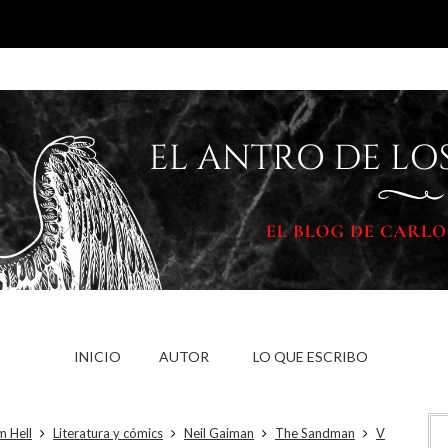
INICIO
AUTOR
LO QUE ESCRIBO
m Hell
Literatura y cómics
Neil Gaiman
The Sandman
V