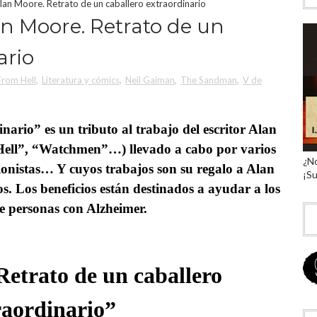
 Alan Moore. Retrato de un caballero extraordinario
lan Moore. Retrato de un
ario
From Hell
,
Literatura y cómics
,
Neil Gaiman
,
The Sandman
,
V de
nario” es un tributo al trabajo del escritor Alan
ell”, “Watchmen”…) llevado a cabo por varios
¿No
guionistas… Y cuyos trabajos son su regalo a Alan
¡Su
. Los beneficios están destinados a ayudar a los
de personas con Alzheimer.
etrato de un caballero
raordinario”