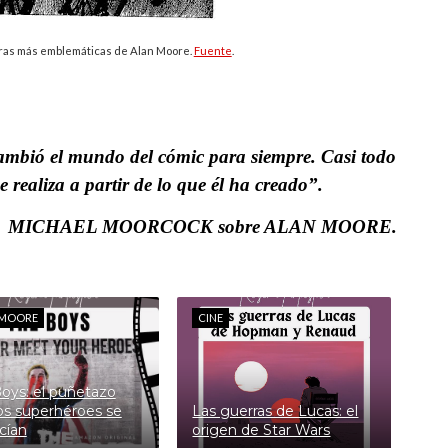
obras más emblemáticas de Alan Moore.
Fuente
.
cambió el mundo del cómic para siempre. Casi todo
e realiza a partir de lo que él ha creado”.
MICHAEL MOORCOCK
sobre ALAN MOORE.
 MOORE
CINE
oys: el puñetazo
os superhéroes se
Las guerras de Lucas: el
cían
origen de Star Wars