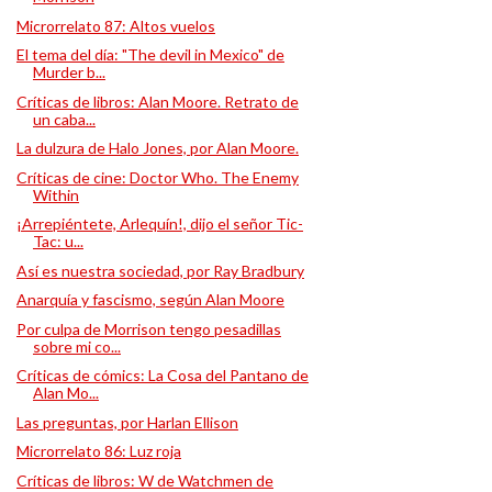
Microrrelato 87: Altos vuelos
El tema del día: "The devil in Mexico" de
Murder b...
Críticas de libros: Alan Moore. Retrato de
un caba...
La dulzura de Halo Jones, por Alan Moore.
Críticas de cine: Doctor Who. The Enemy
Within
¡Arrepiéntete, Arlequín!, dijo el señor Tic-
Tac: u...
Así es nuestra sociedad, por Ray Bradbury
Anarquía y fascismo, según Alan Moore
Por culpa de Morrison tengo pesadillas
sobre mi co...
Críticas de cómics: La Cosa del Pantano de
Alan Mo...
Las preguntas, por Harlan Ellison
Microrrelato 86: Luz roja
Críticas de libros: W de Watchmen de