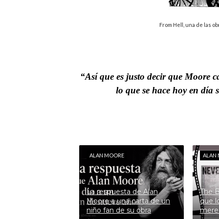
From Hell, una de las 
“Así que es justo decir que Moore 
lo que se hace hoy en día s
ALAN MOORE
ALAN
La respuesta de Alan
The B
Moore a una carta de un
que l
niño fan de su obra
mere