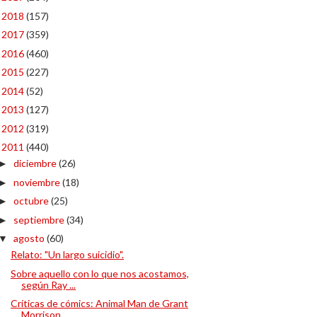
2018
(157)
►
2017
(359)
►
2016
(460)
►
2015
(227)
►
2014
(52)
►
2013
(127)
►
2012
(319)
►
2011
(440)
▼
diciembre
(26)
►
noviembre
(18)
►
octubre
(25)
►
septiembre
(34)
►
agosto
(60)
▼
Relato: "Un largo suicidio".
Sobre aquello con lo que nos acostamos,
según Ray ...
Críticas de cómics: Animal Man de Grant
Morrison