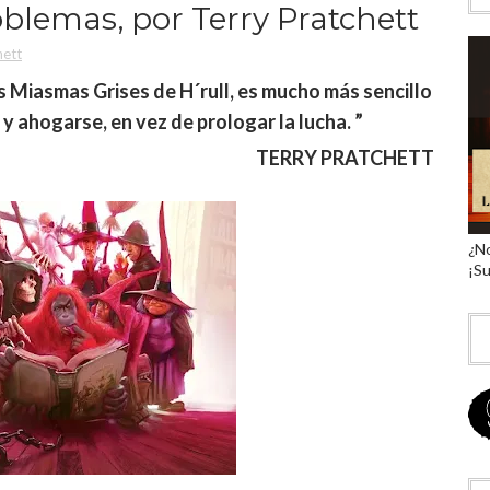
blemas, por Terry Pratchett
hett
s Miasmas Grises de H´rull, es mucho más sencillo
y ahogarse, en vez de prologar la lucha. ”
TERRY PRATCHETT
¿No
¡Su