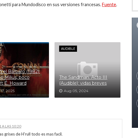
monetti para Mundodisco en sus versiones francesas.
Fuente
.
AUDIBLE
 el Bárbaro (1982):
 Milius, poco
The Sandman. Acto III
t E. Howard
(Audible): vidas breves
17, 2025
Aug 05, 2024
 A LAS 10:20
s grises de H'rull todo es mas facil.