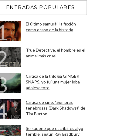
ENTRADAS POPULARES
El último samurái: la ficción
como ocaso de la historia
True Detective, el hombre es el
animal más cruel
Crítica de la trilogía GINGER
SNAPS, yo fui una mujer loba
adolescente
Crítica de cine: "Sombras
tenebrosas (Dark Shadows)" de
Tim Burton
Se supone que escribir es algo
terrible, según Ray Bradbury