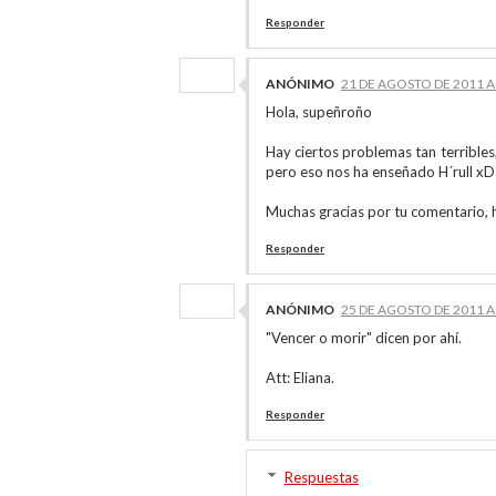
Responder
ANÓNIMO
21 DE AGOSTO DE 2011 A 
Hola, supeñroño
Hay ciertos problemas tan terribles, 
pero eso nos ha enseñado H´rull xD
Muchas gracias por tu comentario, h
Responder
ANÓNIMO
25 DE AGOSTO DE 2011 A 
"Vencer o morir" dicen por ahí.
Att: Eliana.
Responder
Respuestas