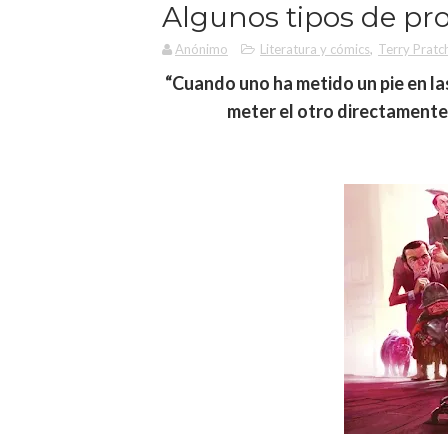
Algunos tipos de pro
Anónimo
Literatura y cómics
,
Terry Pratc
“Cuando uno ha metido un pie en la
meter el otro directamente 