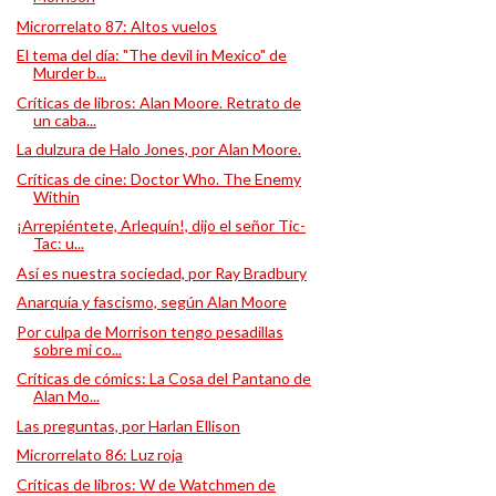
Microrrelato 87: Altos vuelos
El tema del día: "The devil in Mexico" de
Murder b...
Críticas de libros: Alan Moore. Retrato de
un caba...
La dulzura de Halo Jones, por Alan Moore.
Críticas de cine: Doctor Who. The Enemy
Within
¡Arrepiéntete, Arlequín!, dijo el señor Tic-
Tac: u...
Así es nuestra sociedad, por Ray Bradbury
Anarquía y fascismo, según Alan Moore
Por culpa de Morrison tengo pesadillas
sobre mi co...
Críticas de cómics: La Cosa del Pantano de
Alan Mo...
Las preguntas, por Harlan Ellison
Microrrelato 86: Luz roja
Críticas de libros: W de Watchmen de