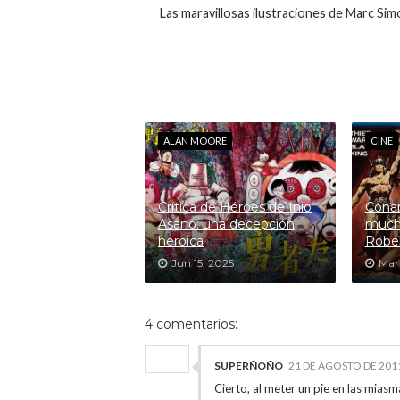
Las maravillosas ilustraciones de Marc Si
ALAN MOORE
CINE
Crítica de Héroes de Inio
Conan
Asano: una decepción
mucho
heroica
Rober
Jun 15, 2025
Mar 
4 comentarios:
SUPERÑOÑO
21 DE AGOSTO DE 2011
Cierto, al meter un pie en las miasma