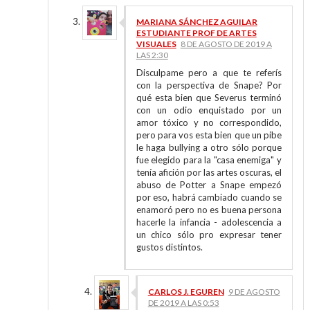
MARIANA SÁNCHEZ AGUILAR
ESTUDIANTE PROF DE ARTES
VISUALES
8 DE AGOSTO DE 2019 A
LAS 2:30
Disculpame pero a que te referís
con la perspectiva de Snape? Por
qué esta bien que Severus terminó
con un odio enquistado por un
amor tóxico y no correspondido,
pero para vos esta bien que un pibe
le haga bullying a otro sólo porque
fue elegido para la "casa enemiga" y
tenía afición por las artes oscuras, el
abuso de Potter a Snape empezó
por eso, habrá cambiado cuando se
enamoró pero no es buena persona
hacerle la infancia - adolescencia a
un chico sólo pro expresar tener
gustos distintos.
CARLOS J. EGUREN
9 DE AGOSTO
DE 2019 A LAS 0:53