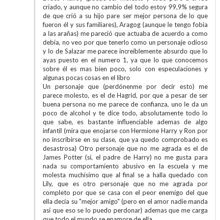
criado, y aunque no cambio del todo estoy 99,9% segura
de que crió a su hijo pare ser mejor persona de lo que
fueron él y sus familiares), Aragog (aunque le tengo fobia
a las arañas) me pareció que actuaba de acuerdo a como
debía, no veo por que tenerlo como un personaje odioso
y lo de Salazar me parece increíblemente absurdo que lo
ayas puesto en el numero 1, ya que lo que conocemos
sobre él es mas bien poco, solo con especulaciones y
algunas pocas cosas en el libro
Un personaje que (perdónenme por decir esto) me
parece molesto, es el de Hagrid, por que a pesar de ser
buena persona no me parece de confianza, uno le da un
poco de alcohol y te dice todo, absolutamente todo lo
que sabe, es bastante influenciable ademas de algo
infantil (mira que enojarse con Hermione Harry y Ron por
no inscribirse en su clase, que ya quedo comprobado es
desastrosa) Otro personaje que no me agrada es el de
James Potter (si, el padre de Harry) no me gusta para
nada su comportamiento abusivo en la escuela y me
molesta muchísimo que al final se a halla quedado con
Lily, que es otro personaje que no me agrada por
completo por que se casa con el peor enemigo del que
ella decía su "mejor amigo" (pero en el amor nadie manda
asi que eso se lo puedo perdonar) ademas que me carga
que todo el mundo se enamore de ella