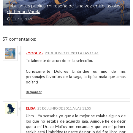
Fabulantes publica mi reseña de Una voz entre las olas
de Ferran Varela
Jul 30, 2026
37 comentarios:
- YOGUR -
23 DE JUNIO DE 2011 A LAS 11:41
Totalmente de acuerdo en la selección.
Curiosamente Dolores Umbridge es uno de mis
personajes favoritos de la saga, la típica mala que amas
odiar ;)
Responder
ELISA
23 DE JUNIO DE 2011 A LAS 11:55
Uhm... Ya pensaba yo que a lo mejor se colaba alguno de
los que no estaba de acuerdo jaja. Aunque he de decir
que a mi Draco Malfoy me encanta y que en mi primer
rankin está Umbridge (a parte de por lo del 5to libro, por