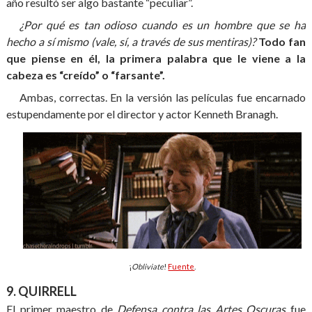
año resultó ser algo bastante “peculiar”.
¿Por qué es tan odioso cuando es un hombre que se ha
hecho a sí mismo (vale, sí, a través de sus mentiras)?
Todo fan
que piense en él, la primera palabra que le viene a la
cabeza es “creído” o “farsante”.
Ambas, correctas. En la versión las películas fue encarnado
estupendamente por el director y actor Kenneth Branagh.
¡
Obliviate
!
Fuente
.
9. QUIRRELL
El primer maestro de
Defensa contra las Artes Oscuras
fue