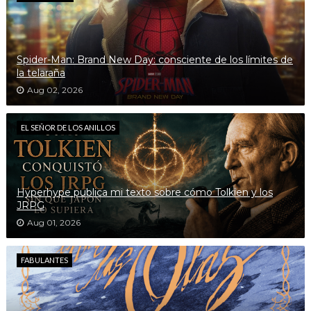
Spider-Man: Brand New Day: consciente de los límites de
la telaraña
Aug 02, 2026
EL SEÑOR DE LOS ANILLOS
Hyperhype publica mi texto sobre cómo Tolkien y los
JRPG
Aug 01, 2026
FABULANTES