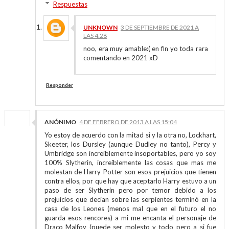
Respuestas
UNKNOWN
3 DE SEPTIEMBRE DE 2021 A
LAS 4:28
noo, era muy amable:( en fin yo toda rara
comentando en 2021 xD
Responder
ANÓNIMO
4 DE FEBRERO DE 2013 A LAS 15:04
Yo estoy de acuerdo con la mitad si y la otra no, Lockhart,
Skeeter, los Dursley (aunque Dudley no tanto), Percy y
Umbridge son increíblemente insoportables, pero yo soy
100% Slytherin, increíblemente las cosas que mas me
molestan de Harry Potter son esos prejuicios que tienen
contra ellos, por que hay que aceptarlo Harry estuvo a un
paso de ser Slytherin pero por temor debido a los
prejuicios que decían sobre las serpientes terminó en la
casa de los Leones (menos mal que en el futuro el no
guarda esos rencores) a mi me encanta el personaje de
Draco Malfoy (puede ser molesto y todo pero a si fue