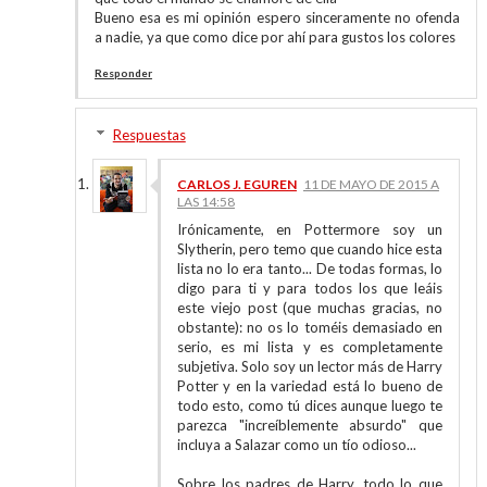
Bueno esa es mi opinión espero sinceramente no ofenda
a nadie, ya que como dice por ahí para gustos los colores
Responder
Respuestas
CARLOS J. EGUREN
11 DE MAYO DE 2015 A
LAS 14:58
Irónicamente, en Pottermore soy un
Slytherin, pero temo que cuando hice esta
lista no lo era tanto... De todas formas, lo
digo para ti y para todos los que leáis
este viejo post (que muchas gracias, no
obstante): no os lo toméis demasiado en
serio, es mi lista y es completamente
subjetiva. Solo soy un lector más de Harry
Potter y en la variedad está lo bueno de
todo esto, como tú dices aunque luego te
parezca "increíblemente absurdo" que
incluya a Salazar como un tío odioso...
Sobre los padres de Harry, todo lo que