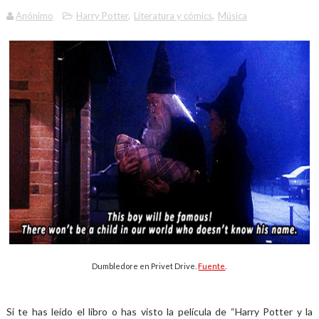
Anónimo
Harry Potter
,
Literatura y cómics
,
Música
Dumbledore en Privet Drive.
Fuente
.
Si te has leído el libro o has visto la película de “Harry Potter y la