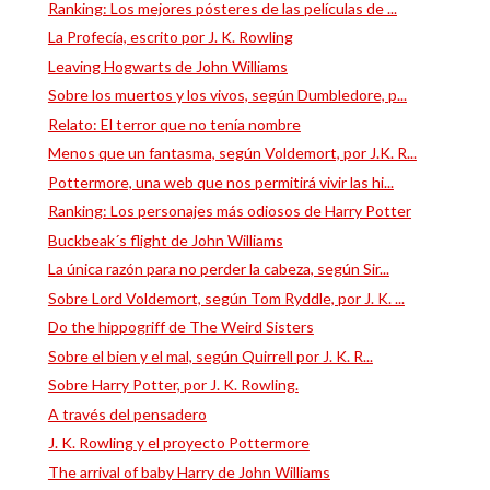
Ranking: Los mejores pósteres de las películas de ...
La Profecía, escrito por J. K. Rowling
Leaving Hogwarts de John Williams
Sobre los muertos y los vivos, según Dumbledore, p...
Relato: El terror que no tenía nombre
Menos que un fantasma, según Voldemort, por J.K. R...
Pottermore, una web que nos permitirá vivir las hi...
Ranking: Los personajes más odiosos de Harry Potter
Buckbeak´s flight de John Williams
La única razón para no perder la cabeza, según Sir...
Sobre Lord Voldemort, según Tom Ryddle, por J. K. ...
Do the hippogriff de The Weird Sisters
Sobre el bien y el mal, según Quirrell por J. K. R...
Sobre Harry Potter, por J. K. Rowling.
A través del pensadero
J. K. Rowling y el proyecto Pottermore
The arrival of baby Harry de John Williams