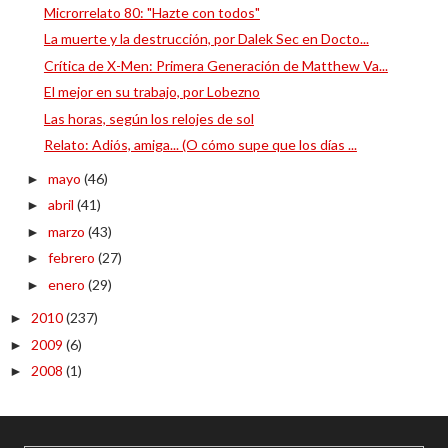
Microrrelato 80: "Hazte con todos"
La muerte y la destrucción, por Dalek Sec en Docto...
Crítica de X-Men: Primera Generación de Matthew Va...
El mejor en su trabajo, por Lobezno
Las horas, según los relojes de sol
Relato: Adiós, amiga... (O cómo supe que los días ...
mayo
(46)
►
abril
(41)
►
marzo
(43)
►
febrero
(27)
►
enero
(29)
►
2010
(237)
►
2009
(6)
►
2008
(1)
►