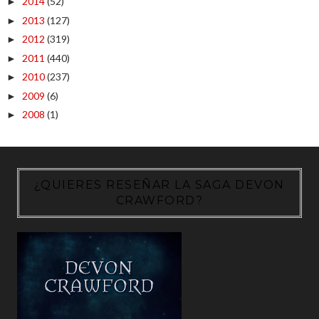
2014
(52)
►
2013
(127)
►
2012
(319)
►
2011
(440)
►
2010
(237)
►
2009
(6)
►
2008
(1)
►
¿QUIERES RESEÑAR LA SAGA DEVON
CRAWFORD?