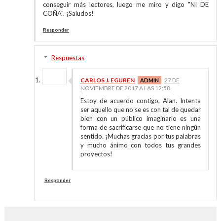
conseguir más lectores, luego me miro y digo "NI DE
COÑA". ¡Saludos!
Responder
Respuestas
CARLOS J. EGUREN
27 DE
NOVIEMBRE DE 2017 A LAS 12:58
Estoy de acuerdo contigo, Alan. Intenta
ser aquello que no se es con tal de quedar
bien con un público imaginario es una
forma de sacrificarse que no tiene ningún
sentido. ¡Muchas gracias por tus palabras
y mucho ánimo con todos tus grandes
proyectos!
Responder