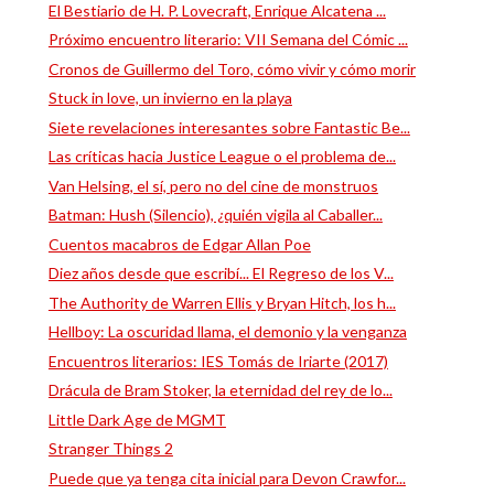
El Bestiario de H. P. Lovecraft, Enrique Alcatena ...
Próximo encuentro literario: VII Semana del Cómic ...
Cronos de Guillermo del Toro, cómo vivir y cómo morir
Stuck in love, un invierno en la playa
Siete revelaciones interesantes sobre Fantastic Be...
Las críticas hacia Justice League o el problema de...
Van Helsing, el sí, pero no del cine de monstruos
Batman: Hush (Silencio), ¿quién vigila al Caballer...
Cuentos macabros de Edgar Allan Poe
Diez años desde que escribí... El Regreso de los V...
The Authority de Warren Ellis y Bryan Hitch, los h...
Hellboy: La oscuridad llama, el demonio y la venganza
Encuentros literarios: IES Tomás de Iriarte (2017)
Drácula de Bram Stoker, la eternidad del rey de lo...
Little Dark Age de MGMT
Stranger Things 2
Puede que ya tenga cita inicial para Devon Crawfor...