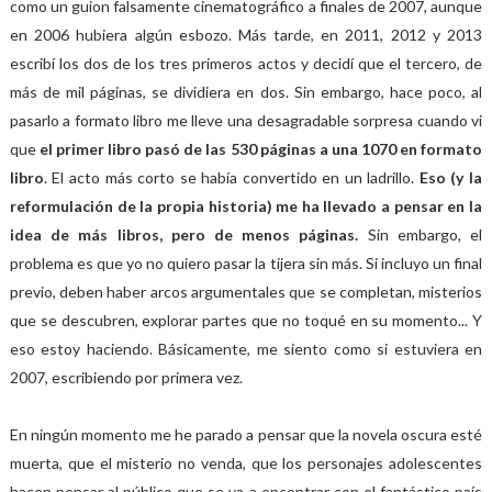
como un guion falsamente cinematográfico a finales de 2007, aunque
en 2006 hubiera algún esbozo. Más tarde, en 2011, 2012 y 2013
escribí los dos de los tres primeros actos y decidí que el tercero, de
más de mil páginas, se dividiera en dos. Sin embargo, hace poco, al
pasarlo a formato libro me lleve una desagradable sorpresa cuando vi
que
el primer libro pasó de las 530 páginas a una 1070 en formato
libro
. El acto más corto se había convertido en un ladrillo.
Eso (y la
reformulación de la propia historia) me ha llevado a pensar en la
idea de más libros, pero de menos páginas.
Sin embargo, el
problema es que yo no quiero pasar la tijera sin más. Si incluyo un final
previo, deben haber arcos argumentales que se completan, misterios
que se descubren, explorar partes que no toqué en su momento... Y
eso estoy haciendo. Básicamente, me siento como si estuviera en
2007, escribiendo por primera vez.
En ningún momento me he parado a pensar que la novela oscura esté
muerta, que el misterio no venda, que los personajes adolescentes
hacen pensar al público que se va a encontrar con el fantástico país