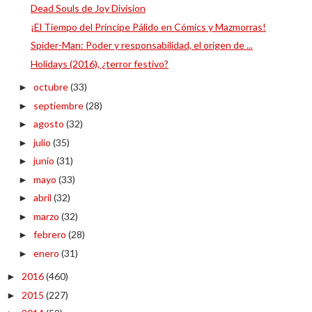
Dead Souls de Joy Division
¡El Tiempo del Príncipe Pálido en Cómics y Mazmorras!
Spider-Man: Poder y responsabilidad, el origen de ...
Holidays (2016), ¿terror festivo?
octubre
(33)
►
septiembre
(28)
►
agosto
(32)
►
julio
(35)
►
junio
(31)
►
mayo
(33)
►
abril
(32)
►
marzo
(32)
►
febrero
(28)
►
enero
(31)
►
2016
(460)
►
2015
(227)
►