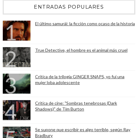
ENTRADAS POPULARES
El último samurái: la ficción como ocaso de la historia
True Detective, el hombre es el animal más cruel
Crítica de la trilogía GINGER SNAPS, yo fui una
mujer loba adolescente
Crítica de cine: "Sombras tenebrosas (Dark
Shadows)" de Tim Burton
Se supone que escribir es algo terrible, según Ray
Bradbury