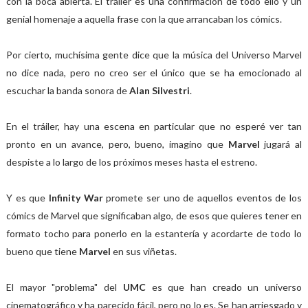
con la boca abierta. El tráiler es una confirmación de todo ello y un
genial homenaje a aquella frase con la que arrancaban los cómics.
Por cierto, muchísima gente dice que la música del Universo Marvel
no dice nada, pero no creo ser el único que se ha emocionado al
escuchar la banda sonora de
Alan Silvestri
.
En el tráiler, hay una escena en particular que no esperé ver tan
pronto en un avance, pero, bueno, imagino que
Marvel
jugará al
despiste a lo largo de los próximos meses hasta el estreno.
Y es que
Infinity War
promete ser uno de aquellos eventos de los
cómics de Marvel que significaban algo, de esos que quieres tener en
formato tocho para ponerlo en la estantería y acordarte de todo lo
bueno que tiene
Marvel
en sus viñetas.
El mayor "problema" del
UMC
es que han creado un universo
cinematográfico y ha parecido fácil, pero no lo es. Se han arriesgado y