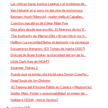
Las críticas hacia Justice League o el problema de...
Van Helsing, el sí, pero no del cine de monstruos
Batman: Hush (Silencio), ¿quién vigila al Caballer...
Cuentos macabros de Edgar Allan Poe
Diez años desde que escribí... El Regreso de los V...
The Authority de Warren Ellis y Bryan Hitch, los h...
Hellboy: La oscuridad llama, el demonio y la venganza
Encuentros literarios: IES Tomás de Iriarte (2017)
Drácula de Bram Stoker, la eternidad del rey de lo...
Little Dark Age de MGMT
Stranger Things 2
Puede que ya tenga cita inicial para Devon Crawfor...
Dead Souls de Joy Division
¡El Tiempo del Príncipe Pálido en Cómics y Mazmorras!
Spider-Man: Poder y responsabilidad, el origen de ...
Holidays (2016), ¿terror festivo?
octubre
(33)
►