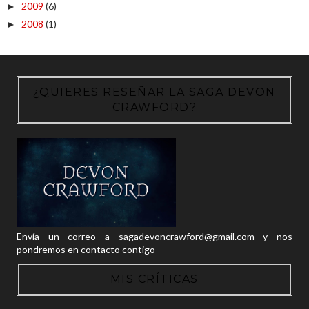
2009
(6)
►
2008
(1)
►
¿QUIERES RESEÑAR LA SAGA DEVON
CRAWFORD?
Envía un correo a sagadevoncrawford@gmail.com y nos
pondremos en contacto contigo
MIS CRÍTICAS