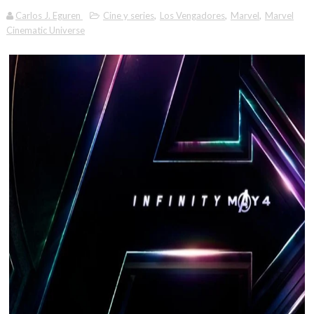
Carlos J. Eguren
Cine y series
,
Los Vengadores
,
Marvel
,
Marvel
Cinematic Universe