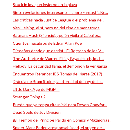
Stuck in love, un invierno en la playa
Siete revelaciones interesantes sobre Fantastic Be...
Las críticas hacia Justice League o el problema de...
Van Helsing, el sí, pero no del cine de monstruos
Batman: Hush (Silencio), ¿quién vigila al Caballer...
Cuentos macabros de Edgar Allan Poe
Diez años desde que escribí... El Regreso de los V...
The Authority de Warren Ellis y Bryan Hitch, los h...
Hellboy: La oscuridad llama, el demonio y la venganza
Encuentros literarios: IES Tomás de Iriarte (2017)
Drácula de Bram Stoker, la eternidad del rey de lo...
Little Dark Age de MGMT
Stranger Things 2
Puede que ya tenga cita inicial para Devon Crawfor...
Dead Souls de Joy Division
¡El Tiempo del Príncipe Pálido en Cómics y Mazmorras!
Spider-Man: Poder y responsabilidad, el origen de ...