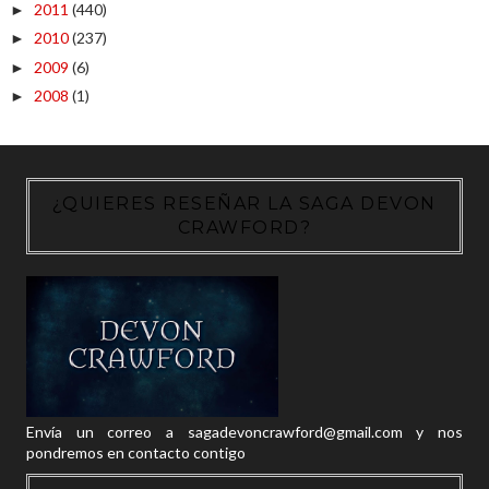
2011
(440)
►
2010
(237)
►
2009
(6)
►
2008
(1)
►
¿QUIERES RESEÑAR LA SAGA DEVON
CRAWFORD?
Envía un correo a sagadevoncrawford@gmail.com y nos
pondremos en contacto contigo