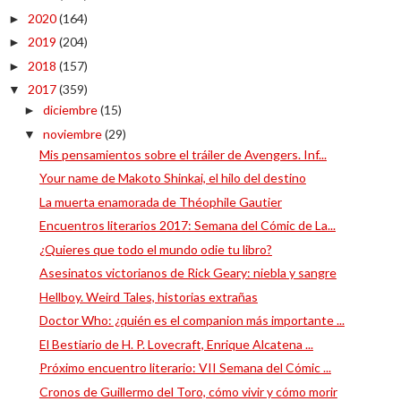
2020
(164)
►
2019
(204)
►
2018
(157)
►
2017
(359)
▼
diciembre
(15)
►
noviembre
(29)
▼
Mis pensamientos sobre el tráiler de Avengers. Inf...
Your name de Makoto Shinkai, el hilo del destino
La muerta enamorada de Théophile Gautier
Encuentros literarios 2017: Semana del Cómic de La...
¿Quieres que todo el mundo odie tu libro?
Asesinatos victorianos de Rick Geary: niebla y sangre
Hellboy. Weird Tales, historias extrañas
Doctor Who: ¿quién es el companion más importante ...
El Bestiario de H. P. Lovecraft, Enrique Alcatena ...
Próximo encuentro literario: VII Semana del Cómic ...
Cronos de Guillermo del Toro, cómo vivir y cómo morir