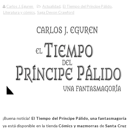
Carlos J. Eguren
Actualidad
,
El Tiempo del Príncipe Pálido
,
Literatura y cómics
,
Saga Devon Crawford
¡Buena noticia!
El Tiempo del Príncipe Pálido, una fantasmagoría
ya está disponible en la tienda
Cómics y mazmorras
de
Santa Cruz