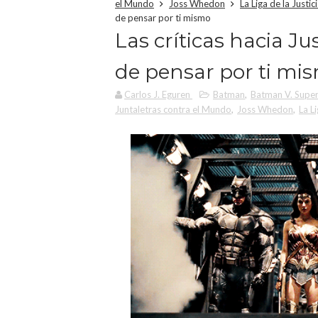
el Mundo
Joss Whedon
La Liga de la Justic
de pensar por ti mismo
Las críticas hacia J
de pensar por ti mi
Carlos J. Eguren
Batman
,
Batman V. Superm
Juntaletras contra el Mundo
,
Joss Whedon
,
La Li