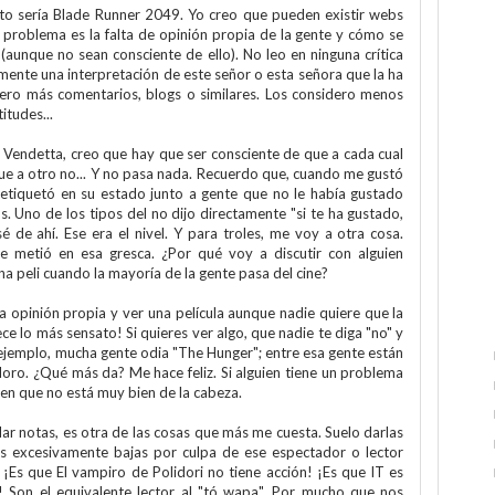
to sería Blade Runner 2049. Yo creo que pueden existir webs
l problema es la falta de opinión propia de la gente y cómo se
 (aunque no sean consciente de ello). No leo en ninguna crítica
mente una interpretación de este señor o esta señora que la ha
fiero más comentarios, blogs o similares. Los considero menos
itudes...
 Vendetta, creo que hay que ser consciente de que a cada cual
ue a otro no... Y no pasa nada. Recuerdo que, cuando me gustó
etiquetó en su estado junto a gente que no le había gustado
. Uno de los tipos del no dijo directamente "si te ha gustado,
é de ahí. Ese era el nivel. Y para troles, me voy a otra cosa.
me metió en esa gresca. ¿Por qué voy a discutir con alguien
na peli cuando la mayoría de la gente pasa del cine?
a opinión propia y ver una película aunque nadie quiere que la
ce lo más sensato! Si quieres ver algo, que nadie te diga "no" y
or ejemplo, mucha gente odia "The Hunger"; entre esa gente están
 adoro. ¿Qué más da? Me hace feliz. Si alguien tiene un problema
ien que no está muy bien de la cabeza.
ar notas, es otra de las cosas que más me cuesta. Suelo darlas
s excesivamente bajas por culpa de ese espectador o lector
¡Es que El vampiro de Polidori no tiene acción! ¡Es que IT es
! Son el equivalente lector al "tó wapa". Por mucho que nos