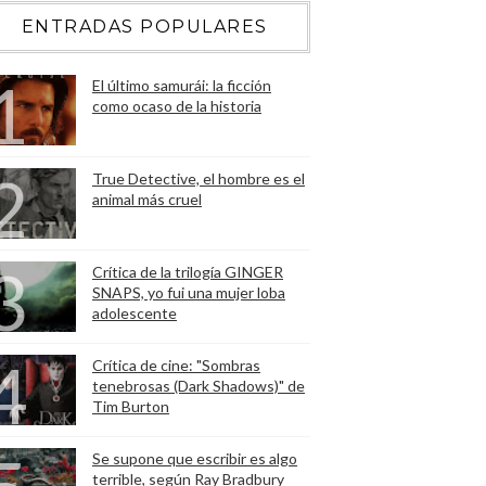
ENTRADAS POPULARES
El último samurái: la ficción
como ocaso de la historia
True Detective, el hombre es el
animal más cruel
Crítica de la trilogía GINGER
SNAPS, yo fui una mujer loba
adolescente
Crítica de cine: "Sombras
tenebrosas (Dark Shadows)" de
Tim Burton
Se supone que escribir es algo
terrible, según Ray Bradbury