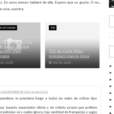
s. En unos meses hablaré de ella. Espero que os guste. O no...
a cosa, vuestra.
A KUROSAWA
300
 Moon. Parte I: La
de fuego, en una
ia muy, muy
300 de Frank Miller:
riana
preparaos para la gloria
 24, 2023
Oct 16, 2023
E NOVIEMBRE DE 2017 A LAS 12:21
pendiese, le prendería fuego a todas las webs de críticas tipo
hay taaanto espectador idiota y sin criterio propio que prefiere
películas ve y cuáles ignora, hay cantidad de franquicias y sagas