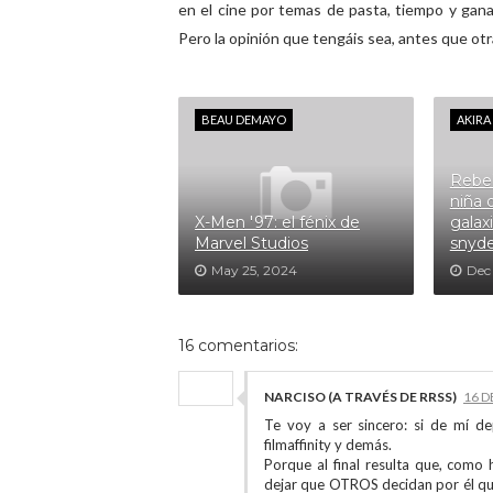
en el cine por temas de pasta, tiempo y gana
Pero la opinión que tengáis sea, antes que otr
BEAU DEMAYO
AKIR
Rebel
niña 
X-Men '97: el fénix de
galax
Marvel Studios
snyde
May 25, 2024
Dec
16 comentarios:
NARCISO (A TRAVÉS DE RRSS)
16 D
Te voy a ser sincero: si de mí de
filmaffinity y demás.
Porque al final resulta que, como 
dejar que OTROS decidan por él qué 