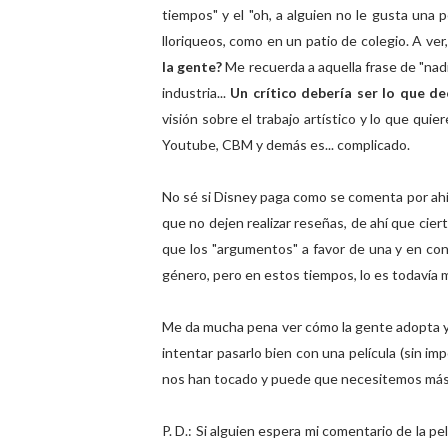
tiempos" y el "oh, a alguien no le gusta una p
lloriqueos, como en un patio de colegio. A ver,
la gente?
Me recuerda a aquella frase de "nad
industria...
Un crítico debería ser lo que d
visión sobre el trabajo artístico y lo que qui
Youtube, CBM y demás es... complicado.
No sé si Disney paga como se comenta por ahí e
que no dejen realizar reseñas, de ahí que cie
que los "argumentos" a favor de una y en con
género, pero en estos tiempos, lo es todavía 
Me da mucha pena ver cómo la gente adopta y 
intentar pasarlo bien con una película (sin im
nos han tocado y puede que necesitemos más
P. D.: Si alguien espera mi comentario de la pe