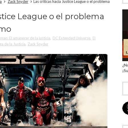
ia
Zack Snyder
Las críticas hacia Justice League o el problema
ustice League o el problema
smo
an: El amanecer de la justicia
,
DC Extended Universe
,
El
ga de la Justicia
,
Zack Snyder
¿No
¡Su