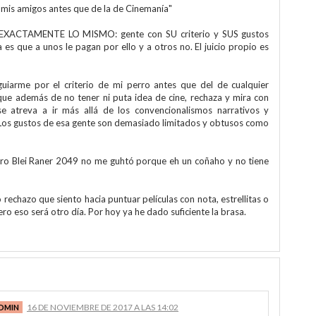
e mis amigos antes que de la de Cinemanía"
es EXACTAMENTE LO MISMO: gente con SU criterio y SUS gustos
a es que a unos le pagan por ello y a otros no. El juicio propio es
uiarme por el criterio de mi perro antes que del de cualquier
ue además de no tener ni puta idea de cine, rechaza y mira con
se atreva a ir más allá de los convencionalismos narrativos y
 Los gustos de esa gente son demasiado limitados y obtusos como
ero Blei Raner 2049 no me guhtó porque eh un coñaho y no tiene
rechazo que siento hacia puntuar películas con nota, estrellitas o
o eso será otro día. Por hoy ya he dado suficiente la brasa.
16 DE NOVIEMBRE DE 2017 A LAS 14:02