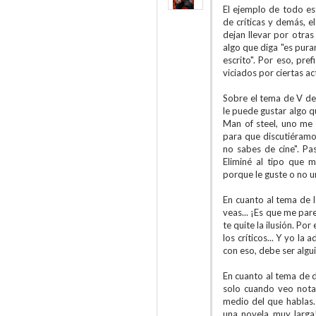
El ejemplo de todo es
de críticas y demás, e
dejan llevar por otras
algo que diga "es pura
escrito". Por eso, pre
viciados por ciertas act
Sobre el tema de V de
le puede gustar algo q
Man of steel, uno me 
para que discutiéramos
no sabes de cine". Pas
Eliminé al tipo que 
porque le guste o no u
En cuanto al tema de l
veas... ¡Es que me pare
te quite la ilusión. P
los críticos... Y yo la
con eso, debe ser algu
En cuanto al tema de d
solo cuando veo nota
medio del que hablas. 
una novela muy larga