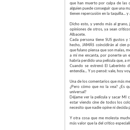
que han muerto por culpa de las c
alguien puede conseguir que una mayor
tienen repercusión en la taquilla... 
Dicho esto, y yendo más al grano, 
opiniones de otros, ya sean crític
Albacete.
Cada persona tiene SUS gustos y SU
hecho, JAMÁS coincidirán al cien 
que fulano piensa que son malas, me
a mí me encanta, por ponerte un e
habría perdido una película que, a mi 
Cuando se estrenó El Laberinto d
entendía... Y yo pensé: vale, hoy voy
Una de los comentarios que más me j
¿Pero cómo que no la vea? ¿Es que
universal?
Déjame ver la película y sacar MI 
estar viendo cine de todos los co
necesito que nadie opine ni decida p
Y otra cosa que me molesta mucho 
más valor que la del crítico especia