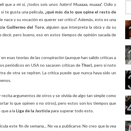
eli que a mí sí, ¡todos sois unos
haters
! Muaaaa, muaaa". Odio y
 si te gusta una película,
¿qué más da lo que opine el resto de
ie nace y su vocación es querer ser crítico". Además, esto es una
ecía Guillermo del Toro
, alguien que interpreta la obra y da su
ere decir, pero bueno, eso en estos tiempos de opinión sacada de
n esas teorías de las conspiración (aunque han salido críticas a
rtos periódicos en USA no sacasen críticas de
Thor
), pero sí noto
tra de otra se repiten. La crítica puede que nunca haya sido un
menos.
recita argumentos de otros y se olvida de algo tan simple como
portar lo que opinen o no otros), pero estos son los tiempos que
 que a la
Liga de la Justicia
para superar todo esto.
lícula este fin de semana... No va a publicarse. No creo que la vea