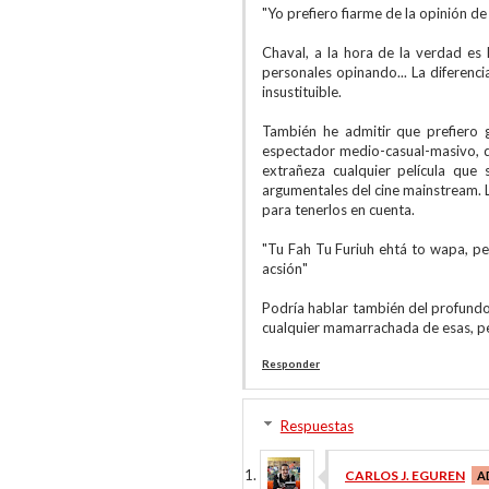
"Yo prefiero fiarme de la opinión d
Chaval, a la hora de la verdad 
personales opinando... La diferenci
insustituible.
También he admitir que prefiero g
espectador medio-casual-masivo, q
extrañeza cualquier película que 
argumentales del cine mainstream.
para tenerlos en cuenta.
"Tu Fah Tu Furiuh ehtá to wapa, p
acsión"
Podría hablar también del profundo 
cualquier mamarrachada de esas, per
Responder
Respuestas
CARLOS J. EGUREN