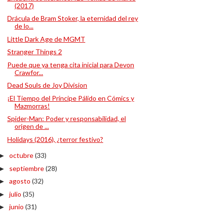
(2017)
Drácula de Bram Stoker, la eternidad del rey
de lo...
Little Dark Age de MGMT
Stranger Things 2
Puede que ya tenga cita inicial para Devon
Crawfor...
Dead Souls de Joy Division
¡El Tiempo del Príncipe Pálido en Cómics y
Mazmorras!
Spider-Man: Poder y responsabilidad, el
origen de ...
Holidays (2016), ¿terror festivo?
octubre
(33)
►
septiembre
(28)
►
agosto
(32)
►
julio
(35)
►
junio
(31)
►