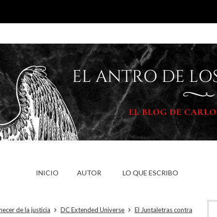
INICIO
AUTOR
LO QUE ESCRIBO
cer de la justicia
DC Extended Universe
El Juntaletras contra