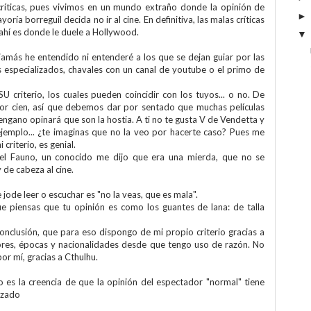
ríticas, pues vivimos en un mundo extraño donde la opinión de
ía borreguil decida no ir al cine. En definitiva, las malas críticas
y ahí es donde le duele a Hollywood.
jamás he entendido ni entenderé a los que se dejan guiar por las
os especializados, chavales con un canal de youtube o el primo de
 criterio, los cuales pueden coincidir con los tuyos... o no. De
por cien, así que debemos dar por sentado que muchas películas
ngano opinará que son la hostia. A ti no te gusta V de Vendetta y
jemplo... ¿te imaginas que no la veo por hacerte caso? Pues me
criterio, es genial.
el Fauno, un conocido me dijo que era una mierda, que no se
 de cabeza al cine.
ode leer o escuchar es "no la veas, que es mala".
 piensas que tu opinión es como los guantes de lana: de talla
conclusión, que para eso dispongo de mi propio criterio gracias a
lores, épocas y nacionalidades desde que tengo uso de razón. No
or mí, gracias a Cthulhu.
es la creencia de que la opinión del espectador "normal" tiene
lizado