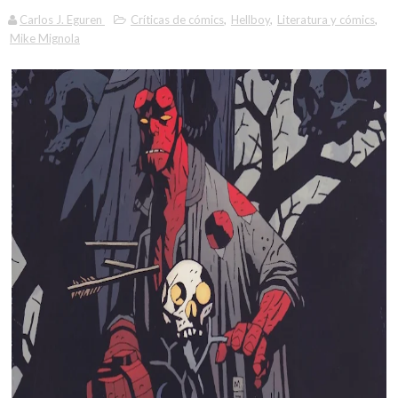
Carlos J. Eguren
Críticas de cómics
,
Hellboy
,
Literatura y cómics
,
Mike Mignola