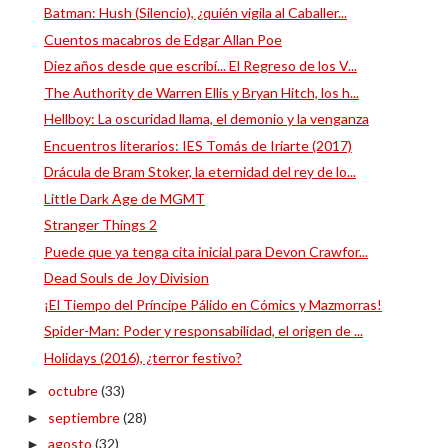
Batman: Hush (Silencio), ¿quién vigila al Caballer...
Cuentos macabros de Edgar Allan Poe
Diez años desde que escribí... El Regreso de los V...
The Authority de Warren Ellis y Bryan Hitch, los h...
Hellboy: La oscuridad llama, el demonio y la venganza
Encuentros literarios: IES Tomás de Iriarte (2017)
Drácula de Bram Stoker, la eternidad del rey de lo...
Little Dark Age de MGMT
Stranger Things 2
Puede que ya tenga cita inicial para Devon Crawfor...
Dead Souls de Joy Division
¡El Tiempo del Príncipe Pálido en Cómics y Mazmorras!
Spider-Man: Poder y responsabilidad, el origen de ...
Holidays (2016), ¿terror festivo?
octubre
(33)
►
septiembre
(28)
►
agosto
(32)
►