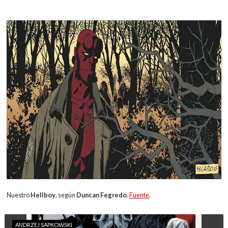
Nuestro
Hellboy
, según
Duncan Fegredo
.
Fuente
.
ANDRZEJ SAPKOWSKI