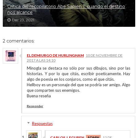
Crítica del recopilatorio Abe Sapien 1: cuando el destino
nos alcance
Dec 23, 2021
2 comentarios:
EL DEMIURGO DE HURLINGHAM
10 DE NOVIEMBRE DE
2017 A LAS 14:10
Minogla se destaca no sólo por sus dibujos, sino por las
historias. Y por lo que citás, escribir poeticamente. Hay
algo de poesía en los conjuros, como el que citás.
Hellboy es un personaje del que se podría ser amigo. Algo
que comparten sus enemigos.
Buena reseña
Responder
Respuestas
CARLOS J. EGUREN
12 DE