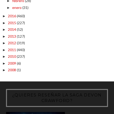
febrero
(28)
►
enero
(31)
►
2016
(460)
►
2015
(227)
►
2014
(52)
►
2013
(127)
►
2012
(319)
►
2011
(440)
►
2010
(237)
►
2009
(6)
►
2008
(1)
►
¿QUIERES RESEÑAR LA SAGA DEVON
CRAWFORD?