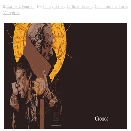
Carlos J. Eguren
Cine y series
,
Críticas de cine
,
Guillermo del Toro
,
Vampiros