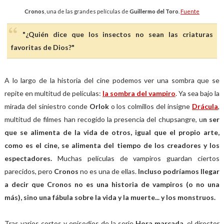
Cronos
, una de las grandes películas de
Guillermo del Toro
.
Fuente
"¿Quién dice que los insectos no sean las criaturas
favoritas de Dios?"
A lo largo de la historia del cine podemos ver una sombra que se
repite en multitud de películas:
la sombra del vampiro
. Ya sea bajo la
mirada del siniestro conde
Orlok
o los colmillos del insigne
Drácula
,
multitud de filmes han recogido la presencia del chupsangre, u
n ser
que se alimenta de la vida de otros, igual que el propio arte,
como es el cine, se alimenta del tiempo de los creadores y los
espectadores.
Muchas películas de vampiros guardan ciertos
parecidos, pero
Cronos
no es una de ellas.
Incluso podríamos llegar
a decir que Cronos no es una historia de vampiros (o no una
más), sino una fábula sobre la vida y la muerte... y los monstruos.
Tras varios cortos y episodios de la serie
Hora marcada
, el director