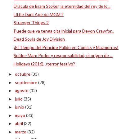
Drácula de Bram Stoker, la eternidad del rey de lo...
Little Dark Age de MGMT
Stranger Things 2
Puede que ya tenga cita inicial para Devon Crawfor...
Dead Souls de Joy Division
¡El Tiempo del Príncipe Pálido en Cómics y Mazmorras!
Spider-Man: Poder y responsabilidad, el origen de ...
Holidays (2016), ¿terror festivo?
octubre
(33)
►
septiembre
(28)
►
agosto
(32)
►
julio
(35)
►
junio
(31)
►
mayo
(33)
►
abril
(32)
►
marzo
(32)
►