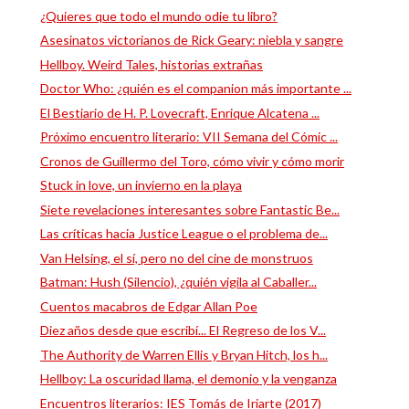
¿Quieres que todo el mundo odie tu libro?
Asesinatos victorianos de Rick Geary: niebla y sangre
Hellboy. Weird Tales, historias extrañas
Doctor Who: ¿quién es el companion más importante ...
El Bestiario de H. P. Lovecraft, Enrique Alcatena ...
Próximo encuentro literario: VII Semana del Cómic ...
Cronos de Guillermo del Toro, cómo vivir y cómo morir
Stuck in love, un invierno en la playa
Siete revelaciones interesantes sobre Fantastic Be...
Las críticas hacia Justice League o el problema de...
Van Helsing, el sí, pero no del cine de monstruos
Batman: Hush (Silencio), ¿quién vigila al Caballer...
Cuentos macabros de Edgar Allan Poe
Diez años desde que escribí... El Regreso de los V...
The Authority de Warren Ellis y Bryan Hitch, los h...
Hellboy: La oscuridad llama, el demonio y la venganza
Encuentros literarios: IES Tomás de Iriarte (2017)