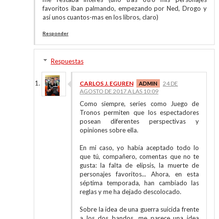
favoritos iban palmando, empezando por Ned, Drogo y
así unos cuantos-mas en los libros, claro)
Responder
Respuestas
CARLOS J. EGUREN
24 DE
AGOSTO DE 2017 A LAS 10:09
Como siempre, series como Juego de
Tronos permiten que los espectadores
posean diferentes perspectivas y
opiniones sobre ella.
En mi caso, yo había aceptado todo lo
que tú, compañero, comentas que no te
gusta: la falta de elipsis, la muerte de
personajes favoritos... Ahora, en esta
séptima temporada, han cambiado las
reglas y me ha dejado descolocado.
Sobre la idea de una guerra suicida frente
a los dos bandos, me parece una idea