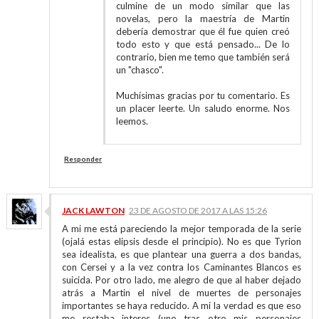
culmine de un modo similar que las
novelas, pero la maestría de Martin
debería demostrar que él fue quien creó
todo esto y que está pensado... De lo
contrario, bien me temo que también será
un "chasco".
Muchísimas gracias por tu comentario. Es
un placer leerte. Un saludo enorme. Nos
leemos.
Responder
JACK LAWTON
23 DE AGOSTO DE 2017 A LAS 15:26
A mi me está pareciendo la mejor temporada de la serie
(ojalá estas elipsis desde el principio). No es que Tyrion
sea idealista, es que plantear una guerra a dos bandas,
con Cersei y a la vez contra los Caminantes Blancos es
suicida. Por otro lado, me alegro de que al haber dejado
atrás a Martin el nivel de muertes de personajes
importantes se haya reducido. A mi la verdad es que eso
me restaba interes (uno tras otro mis personajes