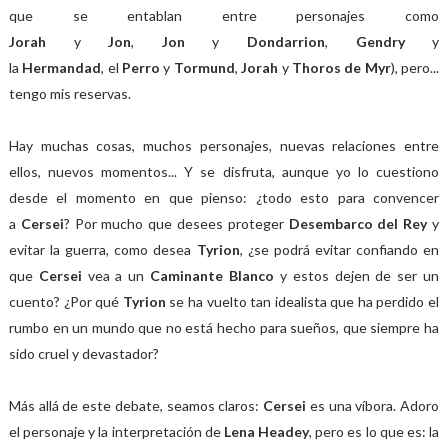
que se entablan entre personajes como
Jorah
y
Jon
,
Jon
y
Dondarrion
,
Gendry
y
la
Hermandad
, el
Perro
y
Tormund
,
Jorah
y
Thoros de Myr
), pero...
tengo mis reservas.
Hay muchas cosas, muchos personajes, nuevas relaciones entre
ellos, nuevos momentos... Y se disfruta, aunque yo lo cuestiono
desde el momento en que pienso: ¿todo esto para convencer
a
Cersei
? Por mucho que desees proteger
Desembarco del Rey
y
evitar la guerra, como desea
Tyrion
, ¿se podrá evitar confiando en
que
Cersei
vea a un
Caminante Blanco
y estos dejen de ser un
cuento? ¿Por qué
Tyrion
se ha vuelto tan idealista que ha perdido el
rumbo en un mundo que no está hecho para sueños, que siempre ha
sido cruel y devastador?
Más allá de este debate, seamos claros:
Cersei
es una víbora. Adoro
el personaje y la interpretación de
Lena Headey
, pero es lo que es: la