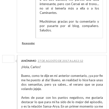
interesante, pero con Cersei en el trono...
no sé si temerla más a ella o a los
Caminantes.
Muchísimas gracias por tu comentario y
por pasarte por el blog, compañero.
Saludos.
Responder
ANÓNIMO
27 DE AGOSTO DE 2017 A LAS 2:12
¡Hola, Carlos!
Bueno, como te dije en mi anterior comentario, ¡ya por fin
me he puesto al día! Bueno, en realidad lo hice hace unas
dos semanitas, pero ya sabes… el verano que se pasa
volando jejeje.
Antes de pasar con los puntos negativos, me gustaría
destacar lo que para mí ha sido de lo mejor del episodio,
y es la relación Sansa-Arya. En un primer momento ya me