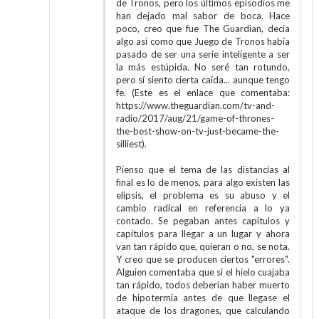
de Tronos, pero los últimos episodios me
han dejado mal sabor de boca. Hace
poco, creo que fue The Guardian, decía
algo así como que Juego de Tronos había
pasado de ser una serie inteligente a ser
la más estúpida. No seré tan rotundo,
pero sí siento cierta caída... aunque tengo
fe. (Este es el enlace que comentaba:
https://www.theguardian.com/tv-and-
radio/2017/aug/21/game-of-thrones-
the-best-show-on-tv-just-became-the-
silliest).
Pienso que el tema de las distancias al
final es lo de menos, para algo existen las
elipsis, el problema es su abuso y el
cambio radical en referencia a lo ya
contado. Se pegaban antes capítulos y
capítulos para llegar a un lugar y ahora
van tan rápido que, quieran o no, se nota.
Y creo que se producen ciertos "errores".
Alguien comentaba que si el hielo cuajaba
tan rápido, todos deberían haber muerto
de hipotermia antes de que llegase el
ataque de los dragones, que calculando