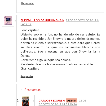
Responder
EL DEMIURGO DE HURLINGHAM
22 DE AGOSTO DE 2017 A
LAS 2:12
Gran capítulo.
Disiento sobre Tyrion, no ha dejado de ser astuto. Es
quien ha reunido a Jon Snow y la madre de los dragones,
por fin ha vuelto a ser razonable. Y está claro que Cercei
se dará cuento de que los caminantes blancos son
peligrosos. Buena escena en que Jon Snow la llama
Danny.
Cerse tiene algo, aunque sea odiosa.
Y el duelo de entre las hermanas Stark es destacable,
Gran capítulo
Responder
Respuestas
CARLOS J. EGUREN
22 DE
AGOSTO DE 2017 A LAS 10:36