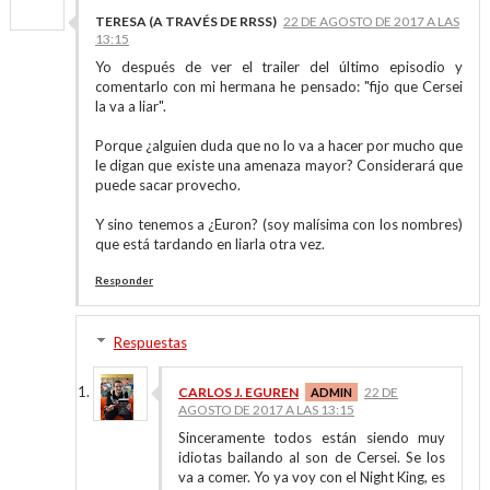
TERESA (A TRAVÉS DE RRSS)
22 DE AGOSTO DE 2017 A LAS
13:15
Yo después de ver el trailer del último episodio y
comentarlo con mi hermana he pensado: "fijo que Cersei
la va a liar".
Porque ¿alguien duda que no lo va a hacer por mucho que
le digan que existe una amenaza mayor? Considerará que
puede sacar provecho.
Y sino tenemos a ¿Euron? (soy malísima con los nombres)
que está tardando en liarla otra vez.
Responder
Respuestas
CARLOS J. EGUREN
22 DE
AGOSTO DE 2017 A LAS 13:15
Sinceramente todos están siendo muy
idiotas bailando al son de Cersei. Se los
va a comer. Yo ya voy con el Night King, es