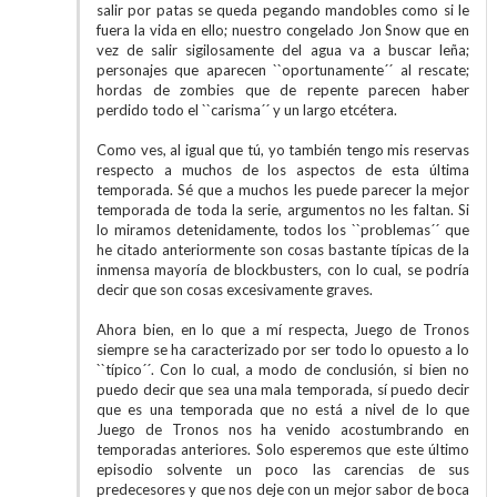
salir por patas se queda pegando mandobles como si le
fuera la vida en ello; nuestro congelado Jon Snow que en
vez de salir sigilosamente del agua va a buscar leña;
personajes que aparecen ``oportunamente´´ al rescate;
hordas de zombies que de repente parecen haber
perdido todo el ``carisma´´ y un largo etcétera.
Como ves, al igual que tú, yo también tengo mis reservas
respecto a muchos de los aspectos de esta última
temporada. Sé que a muchos les puede parecer la mejor
temporada de toda la serie, argumentos no les faltan. Si
lo miramos detenidamente, todos los ``problemas´´ que
he citado anteriormente son cosas bastante típicas de la
inmensa mayoría de blockbusters, con lo cual, se podría
decir que son cosas excesivamente graves.
Ahora bien, en lo que a mí respecta, Juego de Tronos
siempre se ha caracterizado por ser todo lo opuesto a lo
``típico´´. Con lo cual, a modo de conclusión, si bien no
puedo decir que sea una mala temporada, sí puedo decir
que es una temporada que no está a nivel de lo que
Juego de Tronos nos ha venido acostumbrando en
temporadas anteriores. Solo esperemos que este último
episodio solvente un poco las carencias de sus
predecesores y que nos deje con un mejor sabor de boca