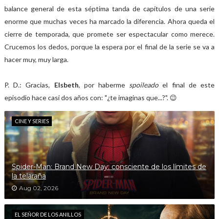
balance general de esta séptima tanda de capítulos de una serie
enorme que muchas veces ha marcado la diferencia. Ahora queda el
cierre de temporada, que promete ser espectacular como merece.
Crucemos los dedos, porque la espera por el final de la serie se va a
hacer muy, muy larga.
P. D.: Gracias,
Elsbeth
, por haberme
spoileado
el final de este
episodio hace casi dos años con: "¿te imaginas que...?". 😉
CINE Y SERIES
Spider-Man: Brand New Day: consciente de los límites de
la telaraña
Aug 02, 2026
EL SEÑOR DE LOS ANILLOS