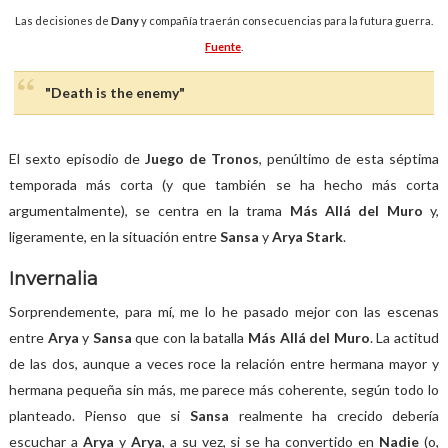
Las decisiones de
Dany
y compañía traerán consecuencias para la futura guerra.
Fuente
.
"Death is the enemy"
El sexto episodio de
Juego de Tronos
, penúltimo de esta séptima
temporada más corta (y que también se ha hecho más corta
argumentalmente), se centra en la trama
Más Allá del Muro
y,
ligeramente, en la situación entre
Sansa
y
Arya Stark
.
Invernalia
Sorprendemente, para mí, me lo he pasado mejor con las escenas
entre
Arya
y
Sansa
que con la batalla
Más Allá del Muro
. La actitud
de las dos, aunque a veces roce la relación entre hermana mayor y
hermana pequeña sin más, me parece más coherente, según todo lo
planteado. Pienso que si
Sansa
realmente ha crecido debería
escuchar a
Arya
y
Arya
, a su vez, si se ha convertido en
Nadie
(o,