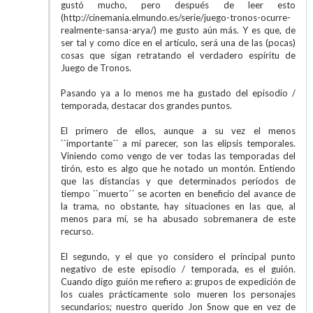
gustó mucho, pero después de leer esto
(http://cinemania.elmundo.es/serie/juego-tronos-ocurre-
realmente-sansa-arya/) me gusto aún más. Y es que, de
ser tal y como dice en el artículo, será una de las (pocas)
cosas que sigan retratando el verdadero espíritu de
Juego de Tronos.
Pasando ya a lo menos me ha gustado del episodio /
temporada, destacar dos grandes puntos.
El primero de ellos, aunque a su vez el menos
``importante´´ a mi parecer, son las elipsis temporales.
Viniendo como vengo de ver todas las temporadas del
tirón, esto es algo que he notado un montón. Entiendo
que las distancias y que determinados períodos de
tiempo ``muerto´´ se acorten en beneficio del avance de
la trama, no obstante, hay situaciones en las que, al
menos para mí, se ha abusado sobremanera de este
recurso.
El segundo, y el que yo considero el principal punto
negativo de este episodio / temporada, es el guión.
Cuando digo guión me refiero a: grupos de expedición de
los cuales prácticamente solo mueren los personajes
secundarios; nuestro querido Jon Snow que en vez de