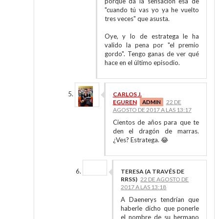
porque da la sensación esa de
"cuando tú vas yo ya he vuelto
tres veces" que asusta.
Oye, y lo de estratega le ha
valido la pena por "el premio
gordo". Tengo ganas de ver qué
hace en el último episodio.
CARLOS J.
EGUREN
22 DE
AGOSTO DE 2017 A LAS 13:17
Cientos de años para que te
den el dragón de marras.
¿Ves? Estratega. 😂
TERESA (A TRAVÉS DE
RRSS)
22 DE AGOSTO DE
2017 A LAS 13:18
A Daenerys tendrían que
haberle dicho que ponerle
el nombre de su hermano