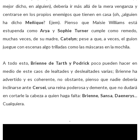
mejor dicho, en alguien), debería ir más allá de la mera venganza y
centrarse en los propios enemigos que tienen en casa (oh, ¿alguien
ha dicho
Meñique
? Ejem). Pienso que Maisie Williams está
estupenda como
Arya
y
Sophie Turner
cumple como remedo,
muchas veces, de su madre,
Catelyn
; pese a que, a veces, el guion
juegue con escenas algo trilladas como las máscaras en la mochila.
A todo esto,
Brienne de Tarth y Podrick
poco pueden hacer en
medio de este caos de lealtades y deslealtades varias; Brienne ha
advertido y es coherente, no obstante, pienso que nadie debería
inclinarse ante
Cersei
, una reina poderosa y demente, que no dudará
en cortarle la cabeza a quien haga falta:
Brienne
,
Sansa
,
Daenerys
...
Cualquiera.
.