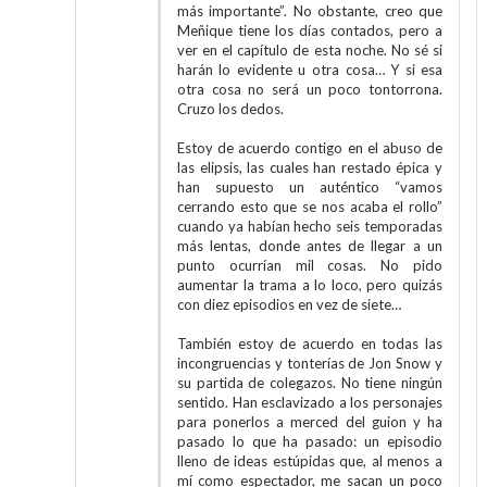
más importante”. No obstante, creo que
Meñique tiene los días contados, pero a
ver en el capítulo de esta noche. No sé si
harán lo evidente u otra cosa… Y si esa
otra cosa no será un poco tontorrona.
Cruzo los dedos.
Estoy de acuerdo contigo en el abuso de
las elipsis, las cuales han restado épica y
han supuesto un auténtico “vamos
cerrando esto que se nos acaba el rollo”
cuando ya habían hecho seis temporadas
más lentas, donde antes de llegar a un
punto ocurrían mil cosas. No pido
aumentar la trama a lo loco, pero quizás
con diez episodios en vez de siete…
También estoy de acuerdo en todas las
incongruencias y tonterías de Jon Snow y
su partida de colegazos. No tiene ningún
sentido. Han esclavizado a los personajes
para ponerlos a merced del guion y ha
pasado lo que ha pasado: un episodio
lleno de ideas estúpidas que, al menos a
mí como espectador, me sacan un poco