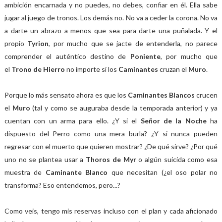
ambición encarnada y no puedes, no debes, confiar en él. Ella sabe
jugar al juego de tronos. Los demás no. No va a ceder la corona. No va
a darte un abrazo a menos que sea para darte una puñalada. Y el
propio
Tyrion
, por mucho que se jacte de entenderla, no parece
comprender el auténtico destino de
Poniente
, por mucho que
el
Trono de Hierro
no importe si los
Caminantes
cruzan el
Muro
.
Porque lo más sensato ahora es que los
Caminantes Blancos
crucen
el
Muro
(tal y como se auguraba desde la temporada anterior) y ya
cuentan con un arma para ello. ¿Y si el
Señor de la Noche
ha
dispuesto del Perro como una mera burla? ¿Y si nunca pueden
regresar con el muerto que quieren mostrar? ¿De qué sirve? ¿Por qué
uno no se plantea usar a
Thoros de Myr
o algún suicida como esa
muestra de
Caminante Blanco
que necesitan (¿el oso polar no
transforma? Eso entendemos, pero...?
Como veis, tengo mis reservas incluso con el plan y cada aficionado