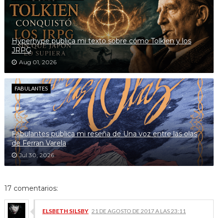
Hyperhype publica mi texto sobre cómo Tolkien y los
JRPG
Aug 01, 2026
FABULANTES
Fabulantes publica mi reseña de Una voz entre las olas
de Ferran Varela
Jul 30, 2026
17 comentarios:
ELSBETH SILSBY
21 DE AGOSTO DE 2017 A LAS 23:11