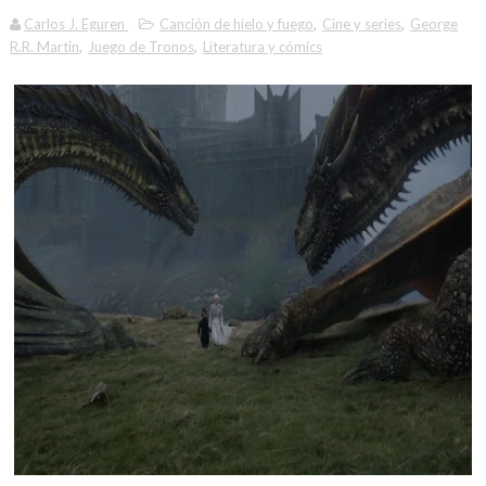
Carlos J. Eguren
Canción de hielo y fuego
,
Cine y series
,
George
R.R. Martin
,
Juego de Tronos
,
Literatura y cómics