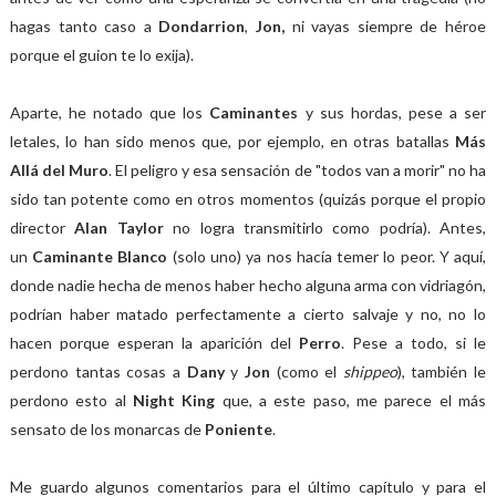
hagas tanto caso a
Dondarrion
,
Jon,
ni vayas siempre de héroe
porque el guion te lo exija).
Aparte, he notado que los
Caminantes
y sus hordas, pese a ser
letales, lo han sido menos que, por ejemplo, en otras batallas
Más
Allá del Muro
. El peligro y esa sensación de "todos van a morir" no ha
sido tan potente como en otros momentos (quizás porque el propio
director
Alan Taylor
no logra transmitirlo como podría). Antes,
un
Caminante Blanco
(solo uno) ya nos hacía temer lo peor. Y aquí,
donde nadie hecha de menos haber hecho alguna arma con vidriagón,
podrían haber matado perfectamente a cierto salvaje y no, no lo
hacen porque esperan la aparición del
Perro
. Pese a todo, si le
perdono tantas cosas a
Dany
y
Jon
(como el
shippeo
), también le
perdono esto al
Night King
que, a este paso, me parece el más
sensato de los monarcas de
Poniente
.
Me guardo algunos comentarios para el último capítulo y para el