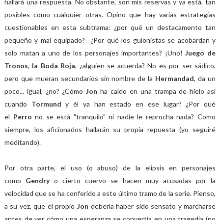
hallará una respuesta. No obstante, son mis reservas y ya está, tan
posibles como cualquier otras. Opino que hay varias estrategias
cuestionables en esta subtrama: ¿por qué un destacamento tan
pequeño y mal equipado? ¿Por qué los guionistas se acobardan y
solo matan a uno de los personajes importantes? ¡Uno!
Juego de
Tronos
,
la Boda Roja
, ¿alguien se acuerda? No es por ser sádico,
pero que mueran secundarios sin nombre de la
Hermandad
, da un
poco... igual, ¿no? ¿Cómo
Jon
ha caído en una trampa de hielo así
cuando
Tormund
y él ya han estado en ese lugar? ¿Por qué
el
Perro
no se está "tranquilo" ni nadie le reprocha nada? Como
siempre, los aficionados hallarán su propia repuesta (yo seguiré
meditando).
Por otra parte, el uso (o abuso) de la elipsis en personajes
como
Gendry
o cierto cuervo se hacen muy acusadas por la
velocidad que se ha conferido a este último tramo de la serie. Pienso,
a su vez, que el propio
Jon
debería haber sido sensato y marcharse
antes de ver cómo una esperanza se convertía en una tragedia (no