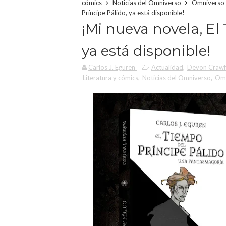
cómics
Noticias del Omniverso
Omniverso
Príncipe Pálido, ya está disponible!
¡Mi nueva novela, El
ya está disponible!
Carlos J. Eguren
Actualidad
,
Devon Crawfo
Literatura y cómics
,
Noticias del Omniverso
,
Omn