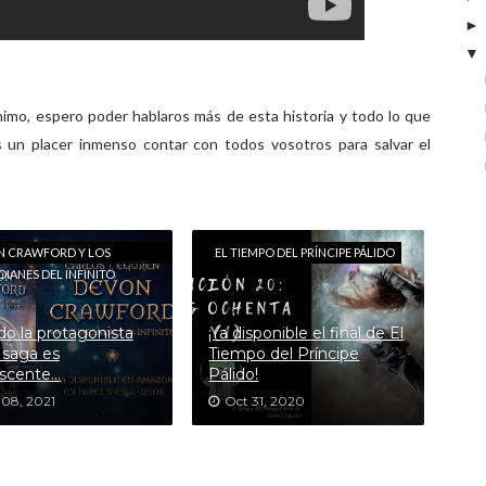
mo, espero poder hablaros más de esta historia y todo lo que
s un placer inmenso contar con todos vosotros para salvar el
N CRAWFORD Y LOS
EL TIEMPO DEL PRÍNCIPE PÁLIDO
IANES DEL INFINITO
o la protagonista
¡Ya disponible el final de El
 saga es
Tiempo del Príncipe
scente...
Pálido!
 08, 2021
Oct 31, 2020