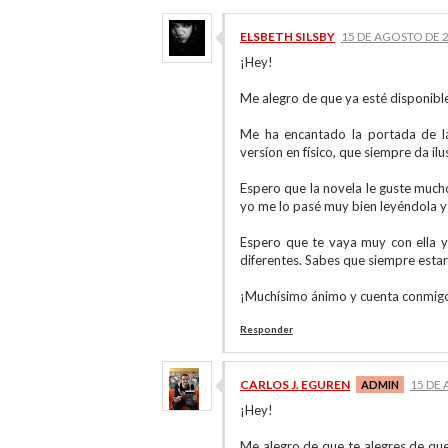
ELSBETH SILSBY
15 DE AGOSTO DE 2
¡Hey!
Me alegro de que ya esté disponible
Me ha encantado la portada de l
versíon en físico, que siempre da ilu
Espero que la novela le guste much
yo me lo pasé muy bien leyéndola y 
Espero que te vaya muy con ella y
diferentes. Sabes que siempre estar
¡Muchísimo ánimo y cuenta conmig
Responder
CARLOS J. EGUREN
15 DE 
¡Hey!
Me alegro de que te alegres de que