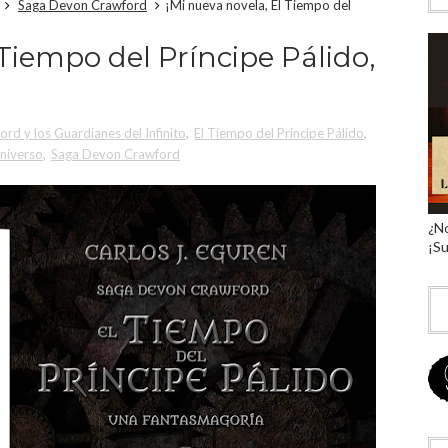
Saga Devon Crawford
¡Mi nueva novela, El Tiempo del
 Tiempo del Príncipe Pálido,
rd y los Guardianes del Infinito
,
El Tiempo del Príncipe Pálido
,
iverso
,
Saga Devon Crawford
¿No
¡Su