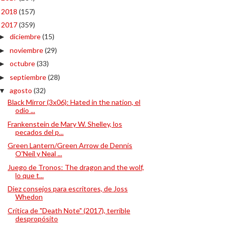
2018
(157)
►
2017
(359)
▼
diciembre
(15)
►
noviembre
(29)
►
octubre
(33)
►
septiembre
(28)
►
agosto
(32)
▼
Black Mirror (3x06): Hated in the nation, el
odio ...
Frankenstein de Mary W. Shelley, los
pecados del p...
Green Lantern/Green Arrow de Dennis
O'Neil y Neal ...
Juego de Tronos: The dragon and the wolf,
lo que t...
Diez consejos para escritores, de Joss
Whedon
Crítica de "Death Note" (2017), terrible
despropósito