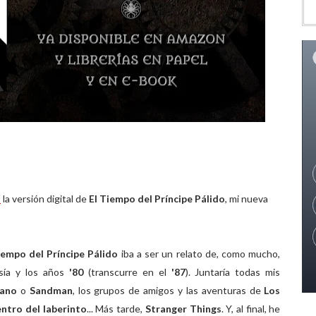
a
la versión digital de
El Tiempo del Príncipe Pálido
, mi nueva
iempo del Príncipe Pálido
iba a ser un relato de, como mucho,
asía y los años
'80
(transcurre en el
'87
). Juntaría todas mis
tano
o
Sandman
, los grupos de amigos y las aventuras de
Los
ntro del laberinto
... Más tarde,
Stranger Things
. Y, al final, he