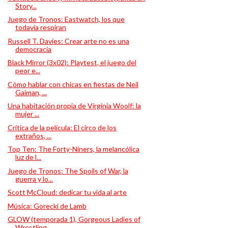
Story...
Juego de Tronos: Eastwatch, los que
todavía respiran
Russell T. Davies: Crear arte no es una
democracia
Black Mirror (3x02): Playtest, el juego del
peor e...
Cómo hablar con chicas en fiestas de Neil
Gaiman, ...
Una habitación propia de Virginia Woolf: la
mujer ...
Crítica de la película: El circo de los
extraños, ...
Top Ten: The Forty-Niners, la melancólica
luz de l...
Juego de Tronos: The Spoils of War, la
guerra y lo...
Scott McCloud: dedicar tu vida al arte
Música: Gorecki de Lamb
GLOW (temporada 1), Gorgeous Ladies of
Wrestling