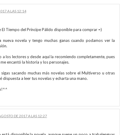
017 A LAS 12:14
 El Tiempo del Príncipe Pálido disponible para comprar =)
a nueva novela y tengo muchas ganas cuando podamos ver la
sión.
o a los lectores y desde aquí la recomiendo completamente, pues
me encantó la historia y los personajes.
 sigas sacando muchas más novelas sobre el Multiverso u otras
é dispuesta a leer tus novelas y echarta una mano.
o!^^
AGOSTO DE 2017 A LAS 12:27
 está disponible la novela, aunque suene un poco a trabalenguas