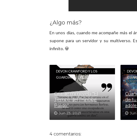
¿Algo más?
En unos días, cuando me acompañe más el áni
supone para un servidor y su multiverso. E
infinito. 💀
DEVON CRAWFORD Y LOS
DEVO
GUARDIANES DEL INFINITO
GUARD
Cita de mi novela "El
Cuand
Tiempo del Príncipe
de tu
Pálido"
adole
Jun 23, 2021
Jun
4 comentarios: