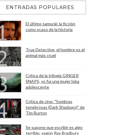
ENTRADAS POPULARES
El último samurái: la ficción
como ocaso de la historia
True Detective, el hombre es el
animal más cruel
Crítica de la trilogía GINGER
SNAPS, yo fui una mujer loba
adolescente
Crítica de cine: "Sombras
tenebrosas (Dark Shadows)" de
Tim Burton
Se supone que escribir es algo
terrible, según Ray Bradbury