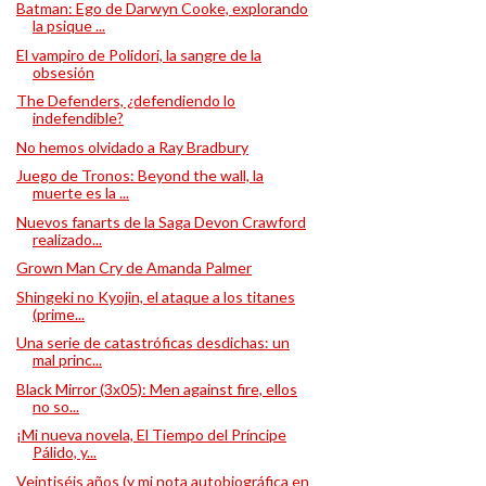
Batman: Ego de Darwyn Cooke, explorando
la psique ...
El vampiro de Polidori, la sangre de la
obsesión
The Defenders, ¿defendiendo lo
indefendible?
No hemos olvidado a Ray Bradbury
Juego de Tronos: Beyond the wall, la
muerte es la ...
Nuevos fanarts de la Saga Devon Crawford
realizado...
Grown Man Cry de Amanda Palmer
Shingeki no Kyojin, el ataque a los titanes
(prime...
Una serie de catastróficas desdichas: un
mal princ...
Black Mirror (3x05): Men against fire, ellos
no so...
¡Mi nueva novela, El Tiempo del Príncipe
Pálido, y...
Veintiséis años (y mi nota autobiográfica en