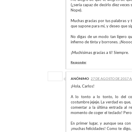
(¿sería capaz de decirlo diez veces 
Nope).
Muchas gracias por tus palabras y 
que supone para mí, y deseo que sign
No digas de un modo tan ligero qu
infierno de tinta y borrones. ¡Nooo
¡Muchísimas gracias a ti! Siempre.
Responder
ANÓNIMO
27 DE AGOSTO DE 2017 A 
¡Hola, Carlos!
A lo tonto a lo tonto, lo del c
costumbre jejeje. La verdad es que,
comentar a la última entrada al r
momento de coger el teclado! Pero 
En primer lugar, y aunque sea con
¡muchas felicidades! Como te digo, 