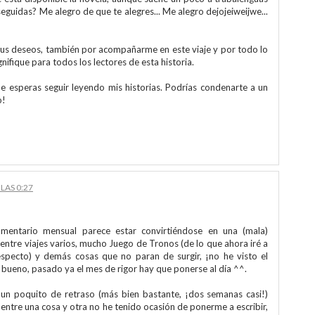
seguidas? Me alegro de que te alegres... Me alegro dejojeiweijwe...
tus deseos, también por acompañarme en este viaje y por todo lo
ifique para todos los lectores de esta historia.
e esperas seguir leyendo mis historias. Podrías condenarte a un
o!
LAS 0:27
omentario mensual parece estar convirtiéndose en una (mala)
 entre viajes varios, mucho Juego de Tronos (de lo que ahora iré a
especto) y demás cosas que no paran de surgir, ¡no he visto el
bueno, pasado ya el mes de rigor hay que ponerse al día ^^.
 un poquito de retraso (más bien bastante, ¡dos semanas casi!)
entre una cosa y otra no he tenido ocasión de ponerme a escribir,