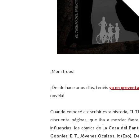
¡Monstruos!
¡Desde hace unos días, tenéis
ya en prevent
novela!
Cuando empecé a escribir esta historia,
El T
cincuenta páginas, que iba a mezclar fant
influencias: los cómics de
La Cosa del Pan
Goonies
,
E. T.
,
Jóvenes Ocultos
,
It (Eso)
,
De