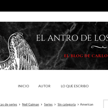
INICIO
AUTOR
LO QUE ESCRIBO
cas de series
Neil Gaiman
Series
Sin categoría
American