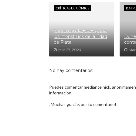
CRÍTICAS DE CÓMICS
BATM
Superman: la Era Espacial,
los monstruos de la Edad
Dune.
de Plata
contr
Mar 27, 2024
Mar
No hay comentarios:
Puedes comentar mediante nick, anónimamente
información.
¡Muchas gracias por tu comentario!