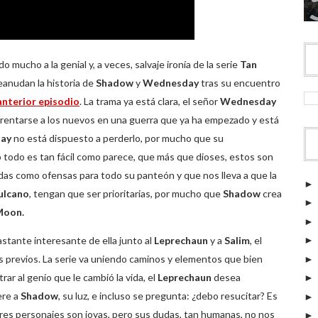
ucho a la genial y, a veces, salvaje ironía de la serie
Tan
reanudan la historia de
Shadow
y
Wednesday
tras su encuentro
anterior episodio
. La trama ya está clara, el señor
Wednesday
frentarse a los nuevos en una guerra que ya ha empezado y está
day
no está dispuesto a perderlo, por mucho que su
todo es tan fácil como parece, que más que dioses, estos son
as como ofensas para todo su panteón y que nos lleva a que la
ulcano
, tengan que ser prioritarias, por mucho que
Shadow
crea
Moon.
astante interesante de ella junto al
Leprechaun
y a
Salim
, el
s previos. La serie va uniendo caminos y elementos que bien
rar al genio que le cambió la vida, el
Leprechaun
desea
ere a
Shadow
, su luz, e incluso se pregunta: ¿debo resucitar? Es
res personajes son joyas, pero sus dudas, tan humanas, no nos