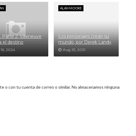
AN
ALAN MOORE
 Parte 2: Villeneuve
Los personajes crean su
a el destino
mundo, por Derek Landy
 16, 2024
Aug 25, 2021
 o con tu cuenta de correo o similar. No almacenamos ninguna