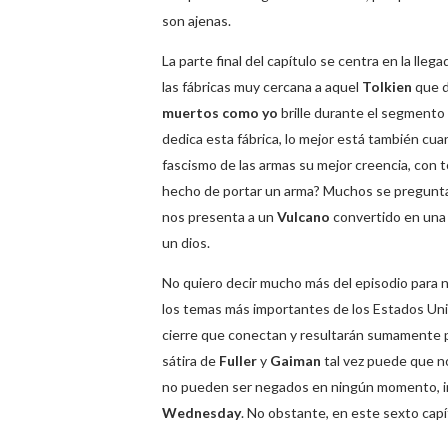
son ajenas.
La parte final del capítulo se centra en la llega
las fábricas muy cercana a aquel
Tolkien
que d
muertos como yo
brille durante el segmento
dedica esta fábrica, lo mejor está también c
fascismo de las armas su mejor creencia, con
hecho de portar un arma? Muchos se pregunt
nos presenta a un
Vulcano
convertido en una 
un dios.
No quiero decir mucho más del episodio para n
los temas más importantes de los Estados Unido
cierre que conectan y resultarán sumamente p
sátira de
Fuller
y
Gaiman
tal vez puede que no 
no pueden ser negados en ningún momento, inc
Wednesday
. No obstante, en este sexto cap