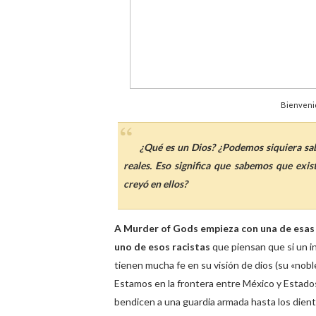
Bienvenid
¿Qué es un Dios? ¿Podemos siquiera sabe
reales. Eso significa que sabemos que exis
creyó en ellos?
A Murder of Gods empieza con una de esas h
uno de esos racistas
que piensan que si un in
tienen mucha fe en su visión de dios (su «nobl
Estamos en la frontera entre México y Estado
bendicen a una guardia armada hasta los dient