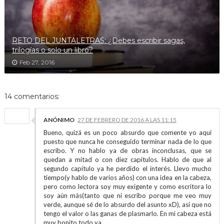
RETO DEL JUNTALETRAS: ¿Debes escribir sagas,
trilogías o solo un libro?
Feb 27, 2016
14 comentarios:
ANÓNIMO
27 DE FEBRERO DE 2016 A LAS 11:15
Bueno, quizá es un poco absurdo que comente yo aquí
puesto que nunca he conseguido terminar nada de lo que
escribo. Y no hablo ya de obras inconclusas, que se
quedan a mitad o con diez capítulos. Hablo de que al
segundo capítulo ya he perdido el interés. Llevo mucho
tiempo(y hablo de varios años) con una idea en la cabeza,
pero como lectora soy muy exigente y como escritora lo
soy aún más(tanto que ni escribo porque me veo muy
verde, aunque sé de lo absurdo del asunto xD), así que no
tengo el valor o las ganas de plasmarlo. En mi cabeza está
muy bonito todo ya.