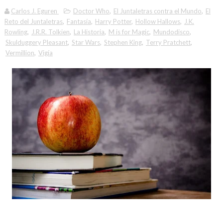
Carlos J. Eguren
Doctor Who
,
El Juntaletras contra el Mundo
,
El
Reto del Juntaletras
,
Fantasía
,
Harry Potter
,
Hollow Hallows
,
J.K.
Rowling
,
J.R.R. Tolkien
,
La Historia
,
M is for Magic
,
Mundodisco
,
Skulduggery Pleasant
,
Star Wars
,
Stephen King
,
Terry Pratchett
,
Vermillion
,
Vigía