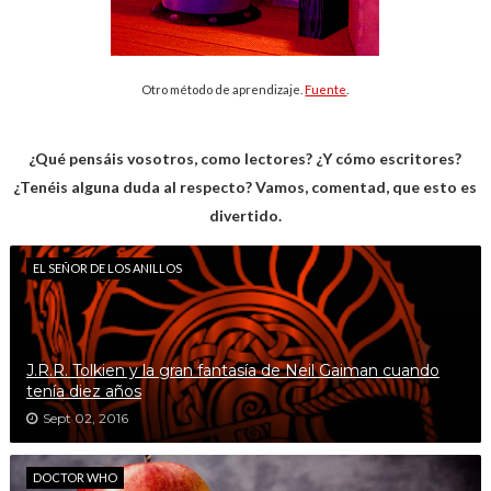
Otro método de aprendizaje.
Fuente
.
¿Qué pensáis vosotros, como lectores? ¿Y cómo escritores?
¿Tenéis alguna duda al respecto? Vamos, comentad, que esto es
divertido.
EL SEÑOR DE LOS ANILLOS
J.R.R. Tolkien y la gran fantasía de Neil Gaiman cuando
tenía diez años
Sept 02, 2016
DOCTOR WHO