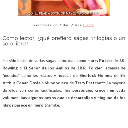
Y escribirás uno... O dos... ¡O tres!
Fuente
.
Como lector, ¿qué prefiero: sagas, trilogías o un
solo libro?
He sido lector de varias sagas conocidas como
Harry Potter
de
J.K.
Rowling
o
El Señor de los Anillos
de
J.R.R. Tolkien
, además de
"mundos" como los relatos y novelas de
Sherlock Holmes
de
Sir
Arthur Conan Doyle
o
Mundodisco
de
Terry Pratchett
. La mayoría
de ellos son series justificadas:
los personajes crecen en cada
volumen, hay algunos nexos que se desarrollan y ninguno de los
libros parece un mero trámite.