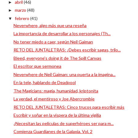
abril
(46)
►
marzo
(48)
►
febrero
(41)
▼
Neverwhere, algo más que una reseña
La importancia de desarrollar a los personajes (Th...
No tener miedo a caer, según Neil Gaiman
RETO DEL JUNTALETRAS: ¿Debes escribir sagas, trilo...
Bleed, everyone's doing it de The Spill Canvas
El escritor que sermonea
Neverwhere de Neil Gaiman: una puerta a la imagina...
En la tele, hablando de Deadpool
The Magicians: magia, humanidad, kriptonita
La verdad, el mentiroso y Joe Abercrombie
RETO DEL JUNTALETRAS: Cinco trucos para escribir más
Escribir y soñar en la víspera de la última vigilia
¿Necesitan las películas de superhéroes ser para m...
Comienza Guardianes de la Galaxia. Vol. 2