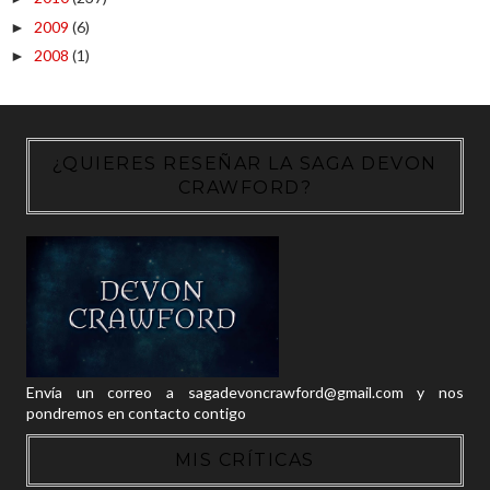
2009
(6)
►
2008
(1)
►
¿QUIERES RESEÑAR LA SAGA DEVON
CRAWFORD?
Envía un correo a sagadevoncrawford@gmail.com y nos
pondremos en contacto contigo
MIS CRÍTICAS