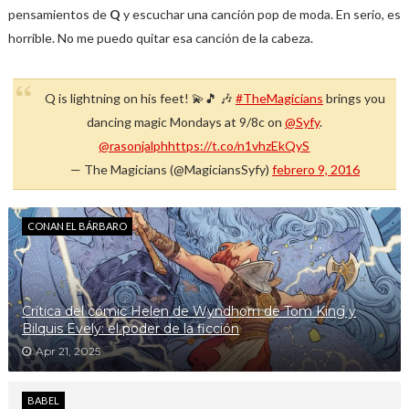
pensamientos de
Q
y escuchar una canción pop de moda. En serio, es
horrible. No me puedo quitar esa canción de la cabeza.
Q is lightning on his feet! 💫🎵 🎶
#TheMagicians
brings you
dancing magic Mondays at 9/8c on
@Syfy
.
@rasonjalph
https://t.co/n1vhzEkQyS
— The Magicians (@MagiciansSyfy)
febrero 9, 2016
CONAN EL BÁRBARO
Crítica del cómic Helen de Wyndhorn de Tom King y
Bilquis Evely: el poder de la ficción
Apr 21, 2025
BABEL