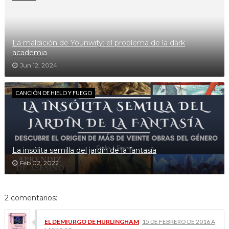
La maldición de Younwity: el problema de la dark
academia
Jun 12, 2024
CANCIÓN DE HIELO Y FUEGO
La insólita semilla del jardín de la fantasía
Feb 02, 2022
2 comentarios:
EL DEMIURGO DE HURLINGHAM
15 DE FEBRERO DE 2016 A