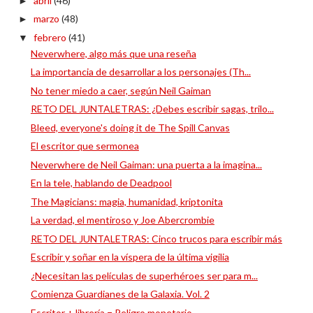
abril
(46)
►
marzo
(48)
►
febrero
(41)
▼
Neverwhere, algo más que una reseña
La importancia de desarrollar a los personajes (Th...
No tener miedo a caer, según Neil Gaiman
RETO DEL JUNTALETRAS: ¿Debes escribir sagas, trilo...
Bleed, everyone's doing it de The Spill Canvas
El escritor que sermonea
Neverwhere de Neil Gaiman: una puerta a la imagina...
En la tele, hablando de Deadpool
The Magicians: magia, humanidad, kriptonita
La verdad, el mentiroso y Joe Abercrombie
RETO DEL JUNTALETRAS: Cinco trucos para escribir más
Escribir y soñar en la víspera de la última vigilia
¿Necesitan las películas de superhéroes ser para m...
Comienza Guardianes de la Galaxia. Vol. 2
Escritor + librería = Peligro monetario