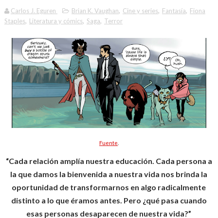
Carlos J. Eguren
Brian K. Vaughan
,
Cine y series
,
Fantasía
,
Fiona
Staples
,
Literatura y cómics
,
Saga
,
Terror
Fuente
.
“Cada relación amplía nuestra educación. Cada persona a
la que damos la bienvenida a nuestra vida nos brinda la
oportunidad de transformarnos en algo radicalmente
distinto a lo que éramos antes. Pero ¿qué pasa cuando
esas personas desaparecen de nuestra vida?”