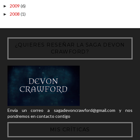
2009
(6)
►
2008
(1)
►
¿QUIERES RESEÑAR LA SAGA DEVON
CRAWFORD?
Envía un correo a sagadevoncrawford@gmail.com y nos
pondremos en contacto contigo
MIS CRÍTICAS