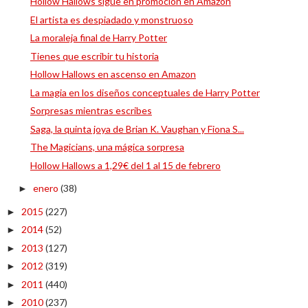
Hollow Hallows sigue en promoción en Amazon
El artista es despiadado y monstruoso
La moraleja final de Harry Potter
Tienes que escribir tu historia
Hollow Hallows en ascenso en Amazon
La magia en los diseños conceptuales de Harry Potter
Sorpresas mientras escribes
Saga, la quinta joya de Brian K. Vaughan y Fiona S...
The Magicians, una mágica sorpresa
Hollow Hallows a 1,29€ del 1 al 15 de febrero
enero
(38)
►
2015
(227)
►
2014
(52)
►
2013
(127)
►
2012
(319)
►
2011
(440)
►
2010
(237)
►