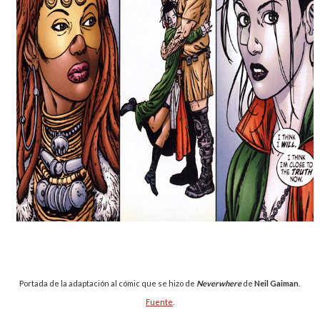
Portada de la adaptación al cómic que se hizo de
Neverwhere
de
Neil Gaiman
.
Fuente
.