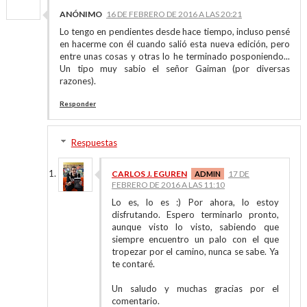
ANÓNIMO
16 DE FEBRERO DE 2016 A LAS 20:21
Lo tengo en pendientes desde hace tiempo, incluso pensé
en hacerme con él cuando salió esta nueva edición, pero
entre unas cosas y otras lo he terminado posponiendo...
Un tipo muy sabio el señor Gaiman (por diversas
razones).
Responder
Respuestas
CARLOS J. EGUREN
17 DE
FEBRERO DE 2016 A LAS 11:10
Lo es, lo es :) Por ahora, lo estoy
disfrutando. Espero terminarlo pronto,
aunque visto lo visto, sabiendo que
siempre encuentro un palo con el que
tropezar por el camino, nunca se sabe. Ya
te contaré.
Un saludo y muchas gracias por el
comentario.