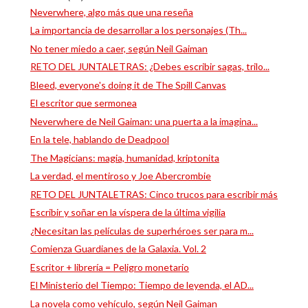
Neverwhere, algo más que una reseña
La importancia de desarrollar a los personajes (Th...
No tener miedo a caer, según Neil Gaiman
RETO DEL JUNTALETRAS: ¿Debes escribir sagas, trilo...
Bleed, everyone's doing it de The Spill Canvas
El escritor que sermonea
Neverwhere de Neil Gaiman: una puerta a la imagina...
En la tele, hablando de Deadpool
The Magicians: magia, humanidad, kriptonita
La verdad, el mentiroso y Joe Abercrombie
RETO DEL JUNTALETRAS: Cinco trucos para escribir más
Escribir y soñar en la víspera de la última vigilia
¿Necesitan las películas de superhéroes ser para m...
Comienza Guardianes de la Galaxia. Vol. 2
Escritor + librería = Peligro monetario
El Ministerio del Tiempo: Tiempo de leyenda, el AD...
La novela como vehículo, según Neil Gaiman