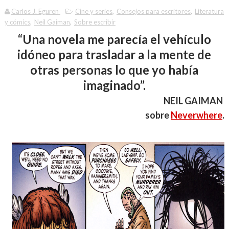
Carlos J. Eguren
Cine y series
,
Consejos para escritores
,
Literatura
y cómics
,
Neil Gaiman
,
Sobre escribir
“Una novela me parecía el vehículo
idóneo para trasladar a la mente de
otras personas lo que yo había
imaginado”.
NEIL GAIMAN
sobre
Neverwhere
.