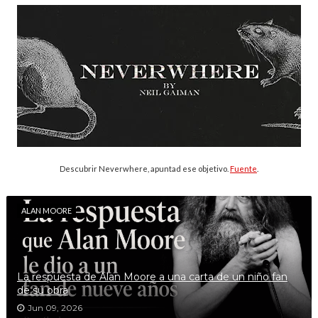
Descubrir Neverwhere, apuntad ese objetivo.
Fuente
.
ALAN MOORE
La respuesta de Alan Moore a una carta de un niño fan
de su obra
Jun 09, 2026