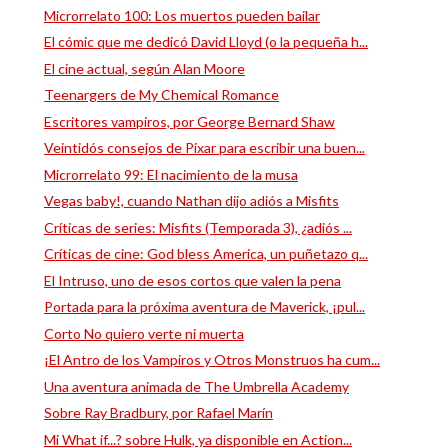
Microrrelato 100: Los muertos pueden bailar
El cómic que me dedicó David Lloyd (o la pequeña h...
El cine actual, según Alan Moore
Teenargers de My Chemical Romance
Escritores vampiros, por George Bernard Shaw
Veintidós consejos de Pixar para escribir una buen...
Microrrelato 99: El nacimiento de la musa
Vegas baby!, cuando Nathan dijo adiós a Misfits
Críticas de series: Misfits (Temporada 3), ¿adiós ...
Críticas de cine: God bless America, un puñetazo q...
El Intruso, uno de esos cortos que valen la pena
Portada para la próxima aventura de Maverick, ¡pul...
Corto No quiero verte ni muerta
¡El Antro de los Vampiros y Otros Monstruos ha cum...
Una aventura animada de The Umbrella Academy
Sobre Ray Bradbury, por Rafael Marín
Mi What if...? sobre Hulk, ya disponible en Action...