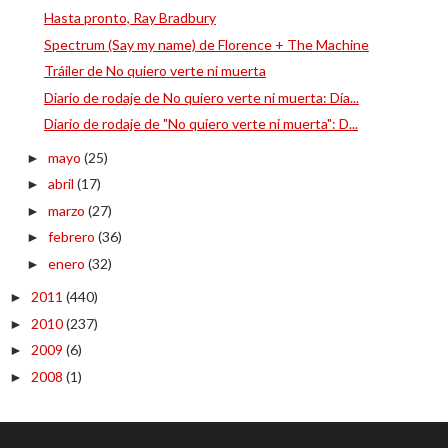
Hasta pronto, Ray Bradbury
Spectrum (Say my name) de Florence + The Machine
Tráiler de No quiero verte ni muerta
Diario de rodaje de No quiero verte ni muerta: Día...
Diario de rodaje de "No quiero verte ni muerta": D...
mayo
(25)
►
abril
(17)
►
marzo
(27)
►
febrero
(36)
►
enero
(32)
►
2011
(440)
►
2010
(237)
►
2009
(6)
►
2008
(1)
►