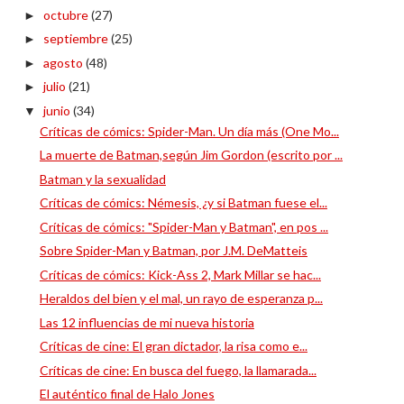
octubre
(27)
►
septiembre
(25)
►
agosto
(48)
►
julio
(21)
►
junio
(34)
▼
Críticas de cómics: Spider-Man. Un día más (One Mo...
La muerte de Batman,según Jim Gordon (escrito por ...
Batman y la sexualidad
Críticas de cómics: Némesis, ¿y si Batman fuese el...
Críticas de cómics: "Spider-Man y Batman", en pos ...
Sobre Spider-Man y Batman, por J.M. DeMatteis
Críticas de cómics: Kick-Ass 2, Mark Millar se hac...
Heraldos del bien y el mal, un rayo de esperanza p...
Las 12 influencias de mi nueva historia
Críticas de cine: El gran dictador, la risa como e...
Críticas de cine: En busca del fuego, la llamarada...
El auténtico final de Halo Jones