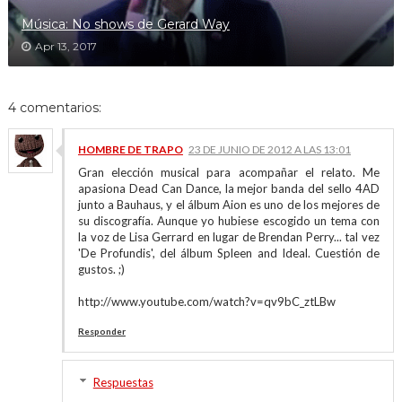
Música: No shows de Gerard Way
Apr 13, 2017
4 comentarios:
HOMBRE DE TRAPO
23 DE JUNIO DE 2012 A LAS 13:01
Gran elección musical para acompañar el relato. Me
apasiona Dead Can Dance, la mejor banda del sello 4AD
junto a Bauhaus, y el álbum Aion es uno de los mejores de
su discografía. Aunque yo hubiese escogido un tema con
la voz de Lisa Gerrard en lugar de Brendan Perry... tal vez
'De Profundis', del álbum Spleen and Ideal. Cuestión de
gustos. ;)
http://www.youtube.com/watch?v=qv9bC_ztLBw
Responder
Respuestas