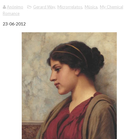
Anónimo
Gerard Way
,
Microrrelatos
,
Música
,
My Chemical
Romance
23-06-2012