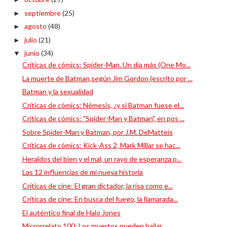
septiembre
(25)
►
agosto
(48)
►
julio
(21)
►
junio
(34)
▼
Críticas de cómics: Spider-Man. Un día más (One Mo...
La muerte de Batman,según Jim Gordon (escrito por ...
Batman y la sexualidad
Críticas de cómics: Némesis, ¿y si Batman fuese el...
Críticas de cómics: "Spider-Man y Batman", en pos ...
Sobre Spider-Man y Batman, por J.M. DeMatteis
Críticas de cómics: Kick-Ass 2, Mark Millar se hac...
Heraldos del bien y el mal, un rayo de esperanza p...
Las 12 influencias de mi nueva historia
Críticas de cine: El gran dictador, la risa como e...
Críticas de cine: En busca del fuego, la llamarada...
El auténtico final de Halo Jones
Microrrelato 100: Los muertos pueden bailar