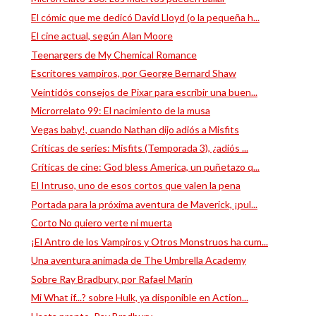
El cómic que me dedicó David Lloyd (o la pequeña h...
El cine actual, según Alan Moore
Teenargers de My Chemical Romance
Escritores vampiros, por George Bernard Shaw
Veintidós consejos de Pixar para escribir una buen...
Microrrelato 99: El nacimiento de la musa
Vegas baby!, cuando Nathan dijo adiós a Misfits
Críticas de series: Misfits (Temporada 3), ¿adiós ...
Críticas de cine: God bless America, un puñetazo q...
El Intruso, uno de esos cortos que valen la pena
Portada para la próxima aventura de Maverick, ¡pul...
Corto No quiero verte ni muerta
¡El Antro de los Vampiros y Otros Monstruos ha cum...
Una aventura animada de The Umbrella Academy
Sobre Ray Bradbury, por Rafael Marín
Mi What if...? sobre Hulk, ya disponible en Action...