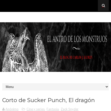
Corto de Sucker Punch, El dragón
Anónimo
Cine y series
,
Fantasía
,
Zack Snyder