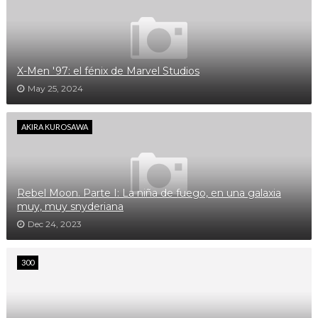
X-Men '97: el fénix de Marvel Studios
May 25, 2024
AKIRA KUROSAWA
Rebel Moon. Parte I: La niña de fuego, en una galaxia
muy, muy snyderiana
Dec 24, 2023
300