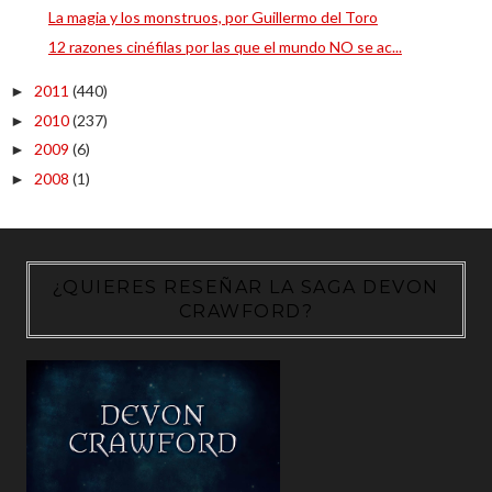
La magia y los monstruos, por Guillermo del Toro
12 razones cinéfilas por las que el mundo NO se ac...
2011
(440)
►
2010
(237)
►
2009
(6)
►
2008
(1)
►
¿QUIERES RESEÑAR LA SAGA DEVON
CRAWFORD?