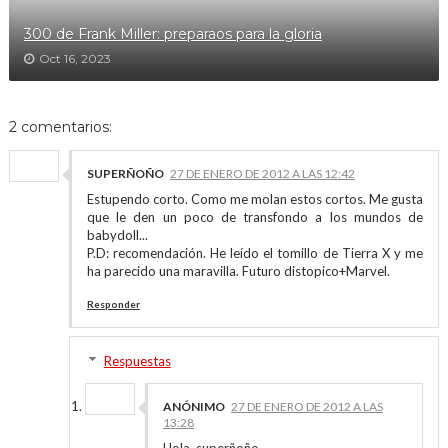
300 de Frank Miller: preparaos para la gloria
Oct 16, 2023
2 comentarios:
SUPERÑOÑO
27 DE ENERO DE 2012 A LAS 12:42
Estupendo corto. Como me molan estos cortos. Me gusta
que le den un poco de transfondo a los mundos de
babydoll...
P.D: recomendación. He leído el tomillo de Tierra X y me
ha parecido una maravilla. Futuro distopico+Marvel.
Responder
Respuestas
ANÓNIMO
27 DE ENERO DE 2012 A LAS
13:28