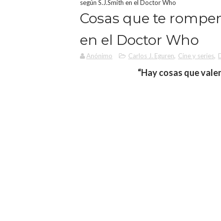
según S.J.Smith en el Doctor Who
Cosas que te rompen
en el Doctor Who
Anónimo
Carlos J. Eguren
,
Cine y series
,
“Hay cosas que valen