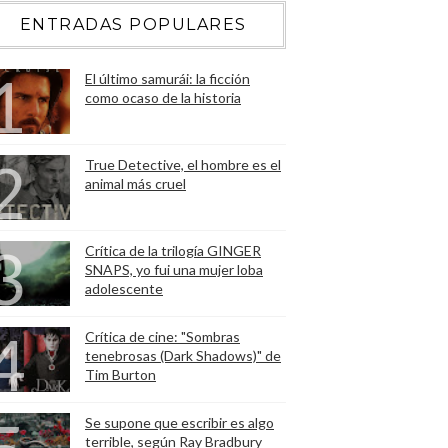
ENTRADAS POPULARES
El último samurái: la ficción
como ocaso de la historia
True Detective, el hombre es el
animal más cruel
Crítica de la trilogía GINGER
SNAPS, yo fui una mujer loba
adolescente
Crítica de cine: "Sombras
tenebrosas (Dark Shadows)" de
Tim Burton
Se supone que escribir es algo
terrible, según Ray Bradbury