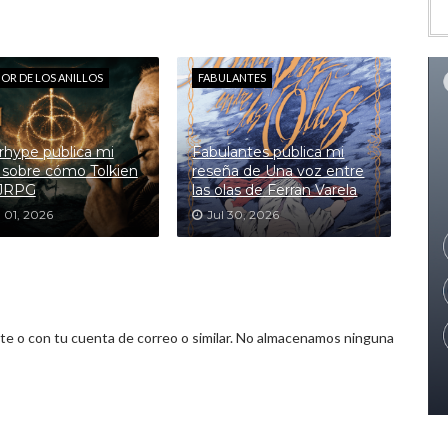
ÑOR DE LOS ANILLOS
FABULANTES
hype publica mi
Fabulantes publica mi
 sobre cómo Tolkien
reseña de Una voz entre
 JRPG
las olas de Ferran Varela
 01, 2026
Jul 30, 2026
 o con tu cuenta de correo o similar. No almacenamos ninguna