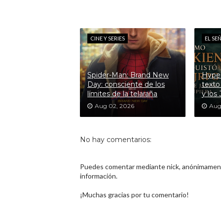
CINE Y SERIES
EL SE
Spider-Man: Brand New
Hyper
Day: consciente de los
texto
límites de la telaraña
y los
Aug 02, 2026
Aug
No hay comentarios:
Puedes comentar mediante nick, anónimamente
información.
¡Muchas gracias por tu comentario!