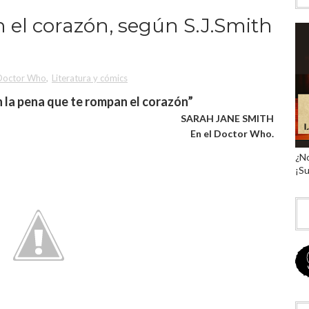
 el corazón, según S.J.Smith
Doctor Who
,
Literatura y cómics
 la pena que te rompan el coraz
ó
n”
SARAH JANE SMITH
En el Doctor Who.
¿No
¡Su