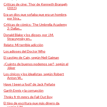
Críticas de cine: Thor de Kenneth Branagh
(2011)
Era un dios que soñaba que era un hombre,
por Stra...
Críticas de cómics: The Umbrella Academy
2: Dallas...
Donald Blake y los dioses, por J.M.
Straczynsky en...
Relato: Mi terrible adicción
Los adioses del Doctor Who
El castigo de Caín, según Neil Gaiman
¿Cuánto de buenos podemos ser?, según el
Jóker
Los cínicos y los idealistas, según Robert
Anton W...
Have I been a fool? de Jack Peñate
Garth Ennis y la corrupción
Thnks fr th mmrs de Fall Out Boy
El tipo de escritura que más dinero da,
según H.N....