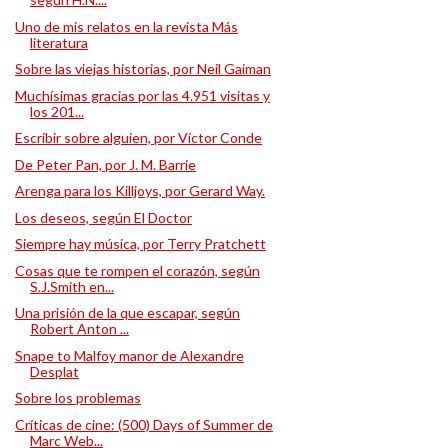
Uno de mis relatos en la revista Más
literatura
Sobre las viejas historias, por Neil Gaiman
Muchísimas gracias por las 4.951 visitas y
los 201...
Escribir sobre alguien, por Víctor Conde
De Peter Pan, por J. M. Barrie
Arenga para los Killjoys, por Gerard Way.
Los deseos, según El Doctor
Siempre hay música, por Terry Pratchett
Cosas que te rompen el corazón, según
S.J.Smith en...
Una prisión de la que escapar, según
Robert Anton ...
Snape to Malfoy manor de Alexandre
Desplat
Sobre los problemas
Críticas de cine: (500) Days of Summer de
Marc Web...