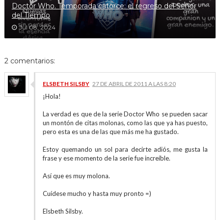
Doctor Who. Temporada catorce: el regreso del Señor
del Tiempo
Jul 08, 2024
2 comentarios:
ELSBETH SILSBY
27 DE ABRIL DE 2011 A LAS 8:20
¡Hola!
La verdad es que de la serie Doctor Who se pueden sacar
un montón de citas molonas, como las que ya has puesto,
pero esta es una de las que más me ha gustado.
Estoy quemando un sol para decirte adiós, me gusta la
frase y ese momento de la serie fue increíble.
Así que es muy molona.
Cuídese mucho y hasta muy pronto =)
Elsbeth Silsby.