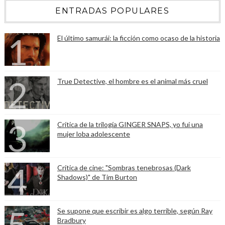
ENTRADAS POPULARES
El último samurái: la ficción como ocaso de la historia
True Detective, el hombre es el animal más cruel
Crítica de la trilogía GINGER SNAPS, yo fui una
mujer loba adolescente
Crítica de cine: "Sombras tenebrosas (Dark
Shadows)" de Tim Burton
Se supone que escribir es algo terrible, según Ray
Bradbury