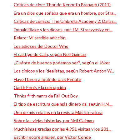
Críticas de cine: Thor de Kenneth Branagh (2011)
Era un dios que soñaba que era un hombre, por Stra...
Críticas de cómics: The Umbrella Academy 2: Dallas...
Donald Blake y los dioses, por J.M. Straczynsky en...
Relato: Mi terrible adicción
Los adioses del Doctor Who
El castigo de Caín, según Neil Gaiman
¿Cuánto de buenos podemos ser?, según el Jóker
Los cínicos y los idealistas, según Robert Anton W...
Have I been a fool? de Jack Peñate
Garth Ennis y la corrupción
Thnks fr th mmrs de Fall Out Boy
El tipo de escritura que más dinero da, según H.N....
Uno de mis relatos en la revista Más literatura
Sobre las viejas historias, por Neil Gaiman
Muchísimas gracias por las 4.951 visitas y los 201...
Escribir sobre alguien, por Víctor Conde