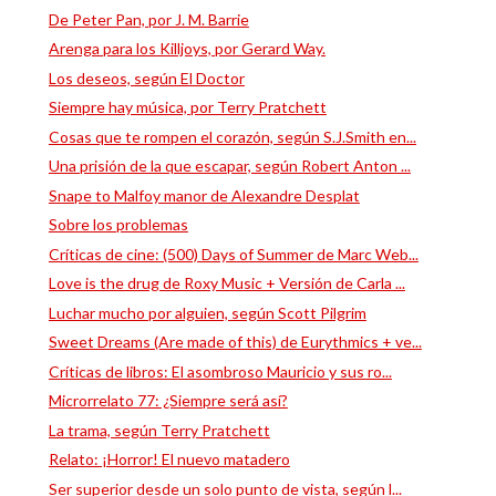
De Peter Pan, por J. M. Barrie
Arenga para los Killjoys, por Gerard Way.
Los deseos, según El Doctor
Siempre hay música, por Terry Pratchett
Cosas que te rompen el corazón, según S.J.Smith en...
Una prisión de la que escapar, según Robert Anton ...
Snape to Malfoy manor de Alexandre Desplat
Sobre los problemas
Críticas de cine: (500) Days of Summer de Marc Web...
Love is the drug de Roxy Music + Versión de Carla ...
Luchar mucho por alguien, según Scott Pilgrim
Sweet Dreams (Are made of this) de Eurythmics + ve...
Críticas de libros: El asombroso Mauricio y sus ro...
Microrrelato 77: ¿Siempre será así?
La trama, según Terry Pratchett
Relato: ¡Horror! El nuevo matadero
Ser superior desde un solo punto de vista, según l...