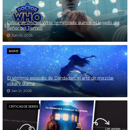
Crítica de Doctor Who: temporada quince, el legado del
Señor del Tiempo
Jun 01, 2025
ANIME
El séptimo episodio de Dandadan: el arte de mezclar
yokai y drama
Jan 21, 2025
CRÍTICAS DE SERIES