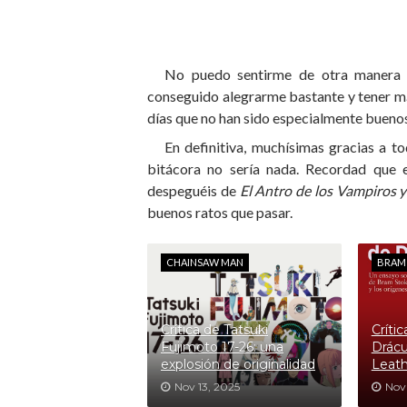
No puedo sentirme de otra manera
conseguido alegrarme bastante y tener má
días que no han sido especialmente buenos.
En definitiva, muchísimas gracias a to
bitácora no sería nada. Recordad que e
despeguéis de
El Antro de los Vampiros 
buenos ratos que pasar.
CHAINSAW MAN
BRAM
Crítica de Tatsuki
Críti
Fujimoto 17-26: una
Drácu
explosión de originalidad
Leath
Nov 13, 2025
Nov