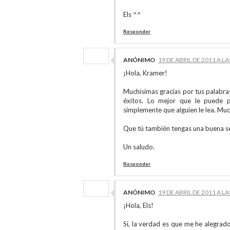
Els ^^
Responder
ANÓNIMO
19 DE ABRIL DE 2011 A LA
¡Hola, Kramer!
Muchísimas gracias por tus palabra
éxitos. Lo mejor que le puede p
simplemente que alguien le lea. Muc
Que tú también tengas una buena 
Un saludo.
Responder
ANÓNIMO
19 DE ABRIL DE 2011 A LA
¡Hola, Els!
Sí, la verdad es que me he alegrad