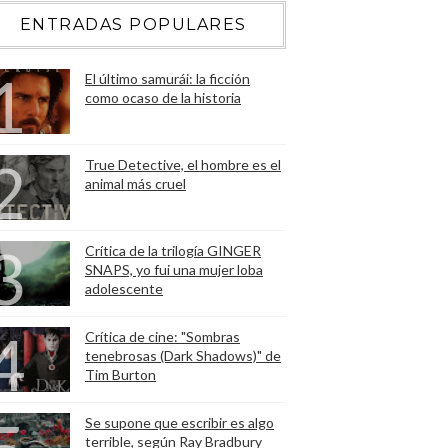
ENTRADAS POPULARES
El último samurái: la ficción
como ocaso de la historia
True Detective, el hombre es el
animal más cruel
Crítica de la trilogía GINGER
SNAPS, yo fui una mujer loba
adolescente
Crítica de cine: "Sombras
tenebrosas (Dark Shadows)" de
Tim Burton
Se supone que escribir es algo
terrible, según Ray Bradbury