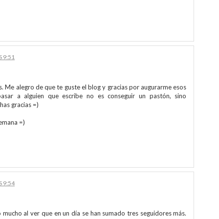
S 9:51
s. Me alegro de que te guste el blog y gracias por augurarme esos
asar a alguien que escribe no es conseguir un pastón, sino
has gracias =)
semana =)
S 9:54
o mucho al ver que en un día se han sumado tres seguidores más.