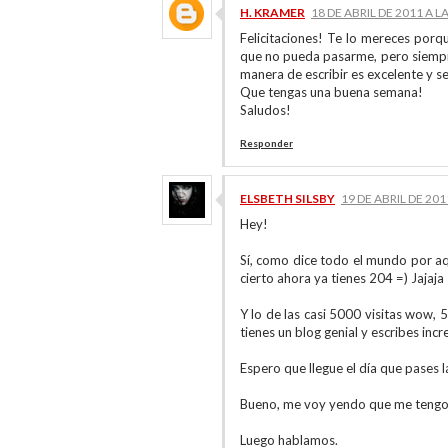
H. KRAMER
18 DE ABRIL DE 2011 A L
Felicitaciones! Te lo mereces por
que no pueda pasarme, pero siempre 
manera de escribir es excelente y 
Que tengas una buena semana!
Saludos!
Responder
ELSBETH SILSBY
19 DE ABRIL DE 201
Hey!
Sí, como dice todo el mundo por aq
cierto ahora ya tienes 204 =) Jajaja
Y lo de las casi 5000 visitas wow,
tienes un blog genial y escribes inc
Espero que llegue el día que pases l
Bueno, me voy yendo que me tengo q
Luego hablamos.