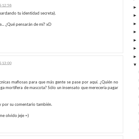
S 12:58
 guardando tu identidad secreta).
... ¿Qué pensarán de mí? xD
S 13:00
écnicas mafiosas para que más gente se pase por aquí. ¿Quién no
tuga mortífera de mascota? Sólo un insensato que merecería pagar
 y por su comentario también.
me olvido jeje =)