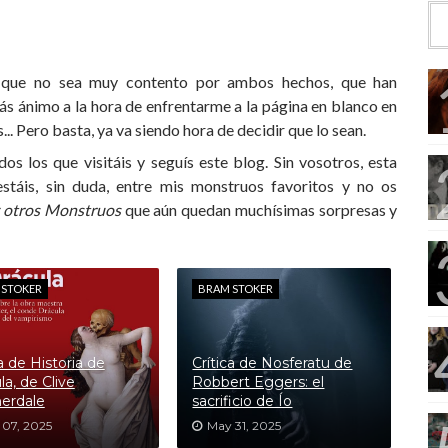
 que no sea muy contento por ambos hechos, que han
s ánimo a la hora de enfrentarme a la página en blanco en
.. Pero basta, ya va siendo hora de decidir que lo sean.
dos los que visitáis y seguís este blog. Sin vosotros, esta
stáis, sin duda, entre mis monstruos favoritos y no os
y otros Monstruos
que aún quedan muchísimas sorpresas y
 STOKER
BRAM STOKER
ca de Historia de
Crítica de Nosferatu de
la, de Clive
Robbert Eggers: el
erdale
sacrificio de Ío
 07, 2025
May 31, 2025