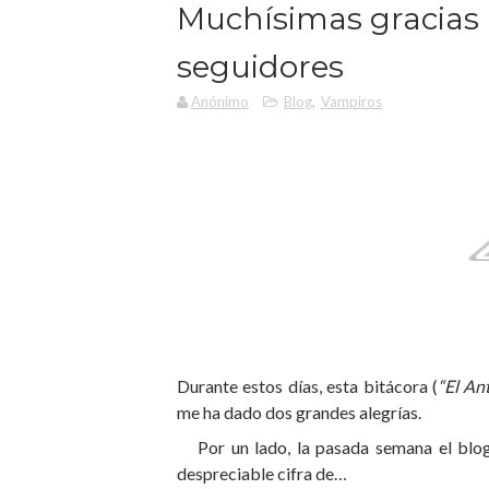
Muchísimas gracias po
seguidores
Anónimo
Blog
,
Vampiros
Durante estos días, esta bitácora (
“El An
me ha dado dos grandes alegrías.
Por un lado, la pasada semana el blog
despreciable cifra de…