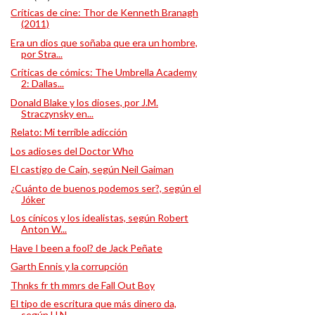
Críticas de cine: Thor de Kenneth Branagh
(2011)
Era un dios que soñaba que era un hombre,
por Stra...
Críticas de cómics: The Umbrella Academy
2: Dallas...
Donald Blake y los dioses, por J.M.
Straczynsky en...
Relato: Mi terrible adicción
Los adioses del Doctor Who
El castigo de Caín, según Neil Gaiman
¿Cuánto de buenos podemos ser?, según el
Jóker
Los cínicos y los idealistas, según Robert
Anton W...
Have I been a fool? de Jack Peñate
Garth Ennis y la corrupción
Thnks fr th mmrs de Fall Out Boy
El tipo de escritura que más dinero da,
según H.N....