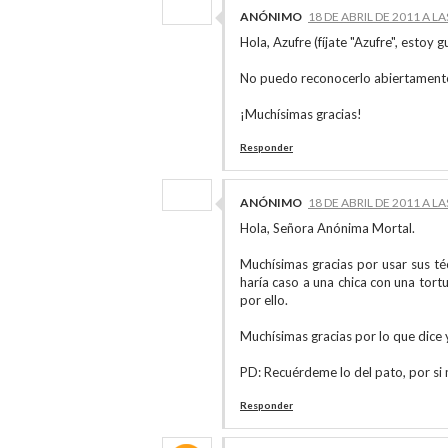
ANÓNIMO
18 DE ABRIL DE 2011 A LA
Hola, Azufre (fíjate "Azufre", estoy
No puedo reconocerlo abiertamente
¡Muchísimas gracias!
Responder
ANÓNIMO
18 DE ABRIL DE 2011 A LA
Hola, Señora Anónima Mortal.
Muchísimas gracias por usar sus t
haría caso a una chica con una tor
por ello.
Muchísimas gracias por lo que dice
PD: Recuérdeme lo del pato, por si 
Responder