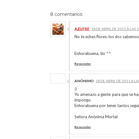
8 comentarios:
AZUFRE
18 DE ABRIL DE 2011 A LAS 
No te eches flores: los dos sabemos
Enhorabuena, tio ^^
Responder
ANÓNIMO
18 DE ABRIL DE 2011 A LA
:)
Yo amenazo a gente para que se hag
impongo.
Enhorabuena por tener tantos segui
Señora Anónima Mortal
Responder