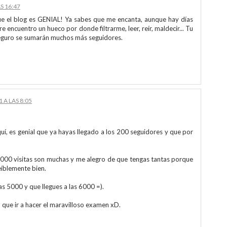
AS 16:47
que el blog es GENIAL! Ya sabes que me encanta, aunque hay días
encuentro un hueco por donde filtrarme, leer, reír, maldecir... Tu
seguro se sumarán muchos más seguidores.
1 A LAS 8:05
uí, es genial que ya hayas llegado a los 200 seguidores y que por
 5000 visitas son muchas y me alegro de que tengas tantas porque
reíblemente bien.
as 5000 y que llegues a las 6000 =).
ue ir a hacer el maravilloso examen xD.