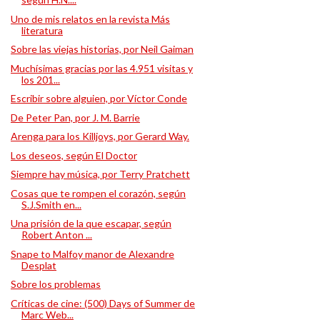
Uno de mis relatos en la revista Más
literatura
Sobre las viejas historias, por Neil Gaiman
Muchísimas gracias por las 4.951 visitas y
los 201...
Escribir sobre alguien, por Víctor Conde
De Peter Pan, por J. M. Barrie
Arenga para los Killjoys, por Gerard Way.
Los deseos, según El Doctor
Siempre hay música, por Terry Pratchett
Cosas que te rompen el corazón, según
S.J.Smith en...
Una prisión de la que escapar, según
Robert Anton ...
Snape to Malfoy manor de Alexandre
Desplat
Sobre los problemas
Críticas de cine: (500) Days of Summer de
Marc Web...