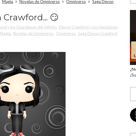
Magia
Novelas de Omniverso
Omniverso
Saga Devon
Crawford... 😏
rd y los Guardianes del Infinito
,
Devon Crawford y los Hacedores
Magia
,
Novelas de Omniverso
,
Omniverso
,
Saga Devon Crawford
¿No
¡Su