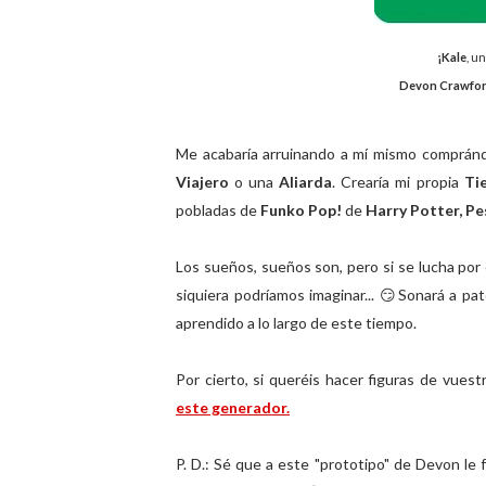
¡Kale
, u
Devon Crawford
Me acabaría arruinando a mí mismo compránd
Viajero
o una
Aliarda
. Crearía mi propia
Tie
pobladas de
Funko Pop!
de
Harry Potter, Pe
Los sueños, sueños son, pero si se lucha por 
siquiera podríamos imaginar... 😏Sonará a p
aprendido a lo largo de este tiempo.
Por cierto, si queréis hacer figuras de vues
este generador.
P. D.: Sé que a este "prototipo" de Devon le f