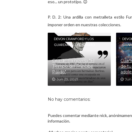
eso... un prototipo. 😉
P. D. 2: Una ardilla con metralleta estilo Fu
imponer orden en nuestras colecciones.
DEVON CRAWFORD Y LOS
DEVO
GUARDIANES DEL INFINITO
GUARD
Cita de mi novela "El
Cuand
Tiempo del Príncipe
de tu
Pálido"
adole
Jun 23, 2021
Jun
No hay comentarios:
Puedes comentar mediante nick, anónimamente
información.