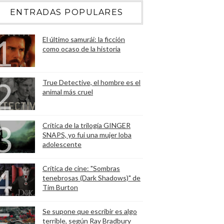
ENTRADAS POPULARES
El último samurái: la ficción
como ocaso de la historia
True Detective, el hombre es el
animal más cruel
Crítica de la trilogía GINGER
SNAPS, yo fui una mujer loba
adolescente
Crítica de cine: "Sombras
tenebrosas (Dark Shadows)" de
Tim Burton
Se supone que escribir es algo
terrible, según Ray Bradbury