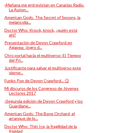
¡Mañana me entrevistan en Canarias Radio.
La Auton...
American Gods: The Secret of Spoons, la
melancolía...
Doctor Who: Knock, knock, ¿quién está
ahí?
Presentación de Devon Crawford en
Agapea: ¡logro d...
Otro portal hacia el multiverso: El Tiempo
del Prí...
Justificante para salvar el multiverso este
vierne...
Funko Pop de Devon Crawford... 😏
Mi discurso de los Congreso de Jóvenes
Lectores 2017
¡Segunda edición de Devon Crawford y los
Guardiane...
American Gods: The Bone Orchard, el
arranque de lo...
Doctor Who: Thin Ice, la fragilidad de la
frialdad