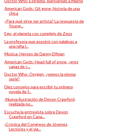
Doctor Who: Extremis, bienvenido a Matrix
American Gods: Git gone, historia de una
chica
¿Para qué sirve ser artista? La respuesta de
Young...
Ego, el planeta con complejo de Zeus
La profesora que asesinó con palabras a
una niña l...
Música: Heroes de Danny Elfman
American Gods: Head full of snow, ¿eres
capaz de c...
Doctor Who: Oxygen, ¿vemos la misma
serie?
Diez consejos para escribir tu primera
novela de f...
¡Nueva ilustración de Devon Crawford,
realizada po...
Escucha la entrevista sobre Devon
Crawford en Cana...
¡Crónica del Congreso de Jóvenes
Lectores y el via...