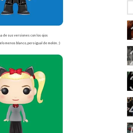
a de sus versiones con los ojos
elo menos blanco, pero igual de molón. :)