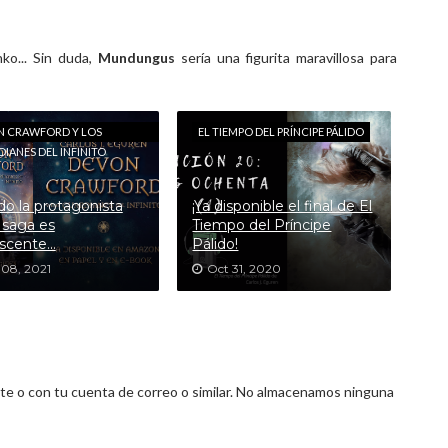
nko... Sin duda,
Mundungus
sería una figurita maravillosa para
N CRAWFORD Y LOS
EL TIEMPO DEL PRÍNCIPE PÁLIDO
IANES DEL INFINITO
o la protagonista
¡Ya disponible el final de El
 saga es
Tiempo del Príncipe
scente...
Pálido!
 08, 2021
Oct 31, 2020
 o con tu cuenta de correo o similar. No almacenamos ninguna