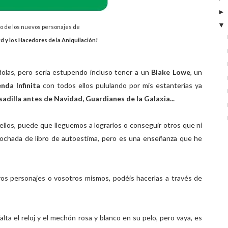
no de los nuevos personajes de
 y los Hacedores de la Aniquilación!
olas, pero sería estupendo incluso tener a un
Blake Lowe
, un
nda Infinita
con todos ellos pululando por mis estanterías ya
sadilla antes de Navidad, Guardianes de la Galaxia...
ellos, puede que lleguemos a lograrlos o conseguir otros que ni
atochada de libro de autoestima, pero es una enseñanza que he
tros personajes o vosotros mismos, podéis hacerlas a través de
alta el reloj y el mechón rosa y blanco en su pelo, pero vaya, es