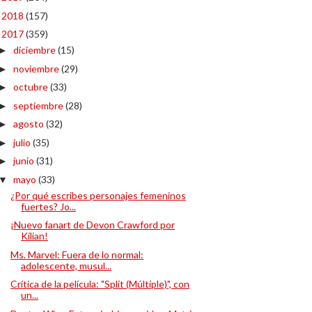
2018
(157)
►
2017
(359)
▼
diciembre
(15)
►
noviembre
(29)
►
octubre
(33)
►
septiembre
(28)
►
agosto
(32)
►
julio
(35)
►
junio
(31)
►
mayo
(33)
▼
¿Por qué escribes personajes femeninos
fuertes? Jo...
¡Nuevo fanart de Devon Crawford por
Kilian!
Ms. Marvel: Fuera de lo normal:
adolescente, musul...
Crítica de la película: "Split (Múltiple)", con
un...