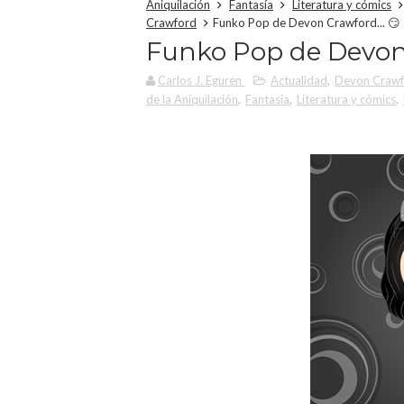
Aniquilación
Fantasía
Literatura y cómics
Crawford
Funko Pop de Devon Crawford... 😏
Funko Pop de Devon 
Carlos J. Eguren
Actualidad
,
Devon Crawfo
de la Aniquilación
,
Fantasía
,
Literatura y cómics
,