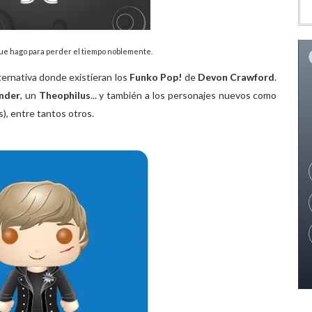
ue hago para perder el tiempo noblemente.
ternativa donde existieran los
Funko Pop!
de
Devon Crawford
.
nder
, un
Theophilus
... y también a los personajes nuevos como
), entre tantos otros.