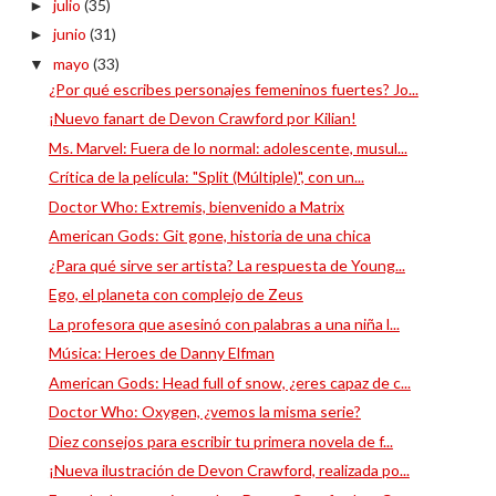
julio
(35)
►
junio
(31)
►
mayo
(33)
▼
¿Por qué escribes personajes femeninos fuertes? Jo...
¡Nuevo fanart de Devon Crawford por Kilian!
Ms. Marvel: Fuera de lo normal: adolescente, musul...
Crítica de la película: "Split (Múltiple)", con un...
Doctor Who: Extremis, bienvenido a Matrix
American Gods: Git gone, historia de una chica
¿Para qué sirve ser artista? La respuesta de Young...
Ego, el planeta con complejo de Zeus
La profesora que asesinó con palabras a una niña l...
Música: Heroes de Danny Elfman
American Gods: Head full of snow, ¿eres capaz de c...
Doctor Who: Oxygen, ¿vemos la misma serie?
Diez consejos para escribir tu primera novela de f...
¡Nueva ilustración de Devon Crawford, realizada po...