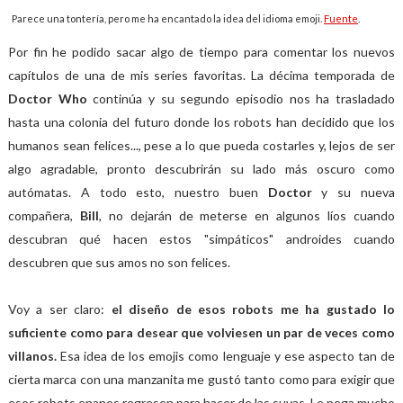
Parece una tontería, pero me ha encantado la idea del idioma emoji.
Fuente
.
Por fin he podido sacar algo de tiempo para comentar los nuevos
capítulos de una de mis series favoritas. La décima temporada de
Doctor Who
continúa y su segundo episodio nos ha trasladado
hasta una colonia del futuro donde los robots han decidido que los
humanos sean felices..., pese a lo que pueda costarles y, lejos de ser
algo agradable, pronto descubrirán su lado más oscuro como
autómatas. A todo esto, nuestro buen
Doctor
y su nueva
compañera,
Bill
, no dejarán de meterse en algunos líos cuando
descubran qué hacen estos "simpáticos" androides cuando
descubren que sus amos no son felices.
Voy a ser claro:
el diseño de esos robots me ha gustado lo
suficiente como para desear que volviesen un par de veces como
villanos.
Esa idea de los emojis como lenguaje y ese aspecto tan de
cierta marca con una manzanita me gustó tanto como para exigir que
esos robots enanos regresen para hacer de las suyas. Le pega mucho