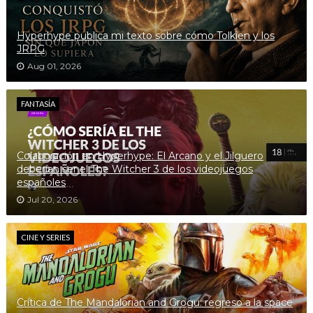
Hyperhype publica mi texto sobre cómo Tolkien y los
JRPG
Aug 01, 2026
FANTASÍA
Colaboración en Hyperhype: El Arcano y el Jilguero
deberían ser el The Witcher 3 de los videojuegos
españoles
Jul 20, 2026
CINE Y SERIES
Crítica de The Mandalorian and Grogu: regreso a la space