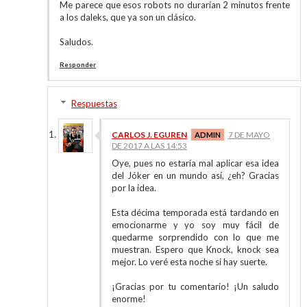
Me parece que esos robots no durarían 2 minutos frente
a los daleks, que ya son un clásico.
Saludos.
Responder
Respuestas
CARLOS J. EGUREN
7 DE MAYO
DE 2017 A LAS 14:53
Oye, pues no estaría mal aplicar esa idea
del Jóker en un mundo así, ¿eh? Gracias
por la idea.
Esta décima temporada está tardando en
emocionarme y yo soy muy fácil de
quedarme sorprendido con lo que me
muestran. Espero que Knock, knock sea
mejor. Lo veré esta noche si hay suerte.
¡Gracias por tu comentario! ¡Un saludo
enorme!