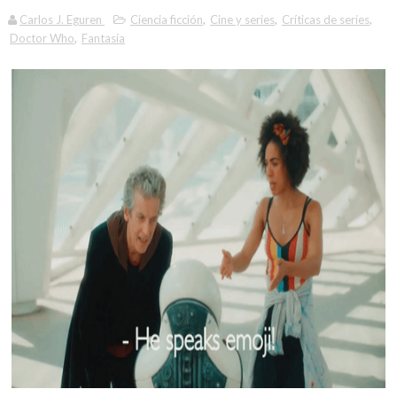
Carlos J. Eguren
Ciencia ficción
,
Cine y series
,
Críticas de series
,
Doctor Who
,
Fantasía