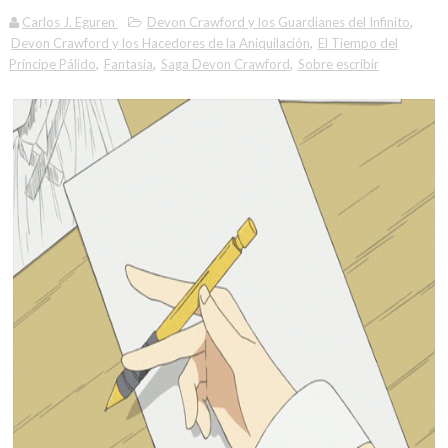
Carlos J. Eguren
Devon Crawford y los Guardianes del Infinito
,
Devon Crawford y los Hacedores de la Aniquilación
,
El Tiempo del
Príncipe Pálido
,
Fantasía
,
Saga Devon Crawford
,
Sobre escribir