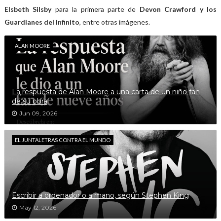
Elsbeth Silsby
para la primera parte de
Devon Crawford y los
Guardianes del Infinito
, entre otras imágenes.
ALAN MOORE
La respuesta de Alan Moore a una carta de un niño fan
de su obra
Jun 09, 2026
EL JUNTALETRAS CONTRA EL MUNDO
Escribir a ordenador o a mano, según Stephen King
May 12, 2026