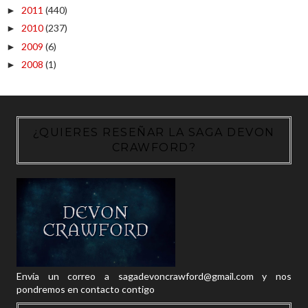
2011
(440)
►
2010
(237)
►
2009
(6)
►
2008
(1)
►
¿QUIERES RESEÑAR LA SAGA DEVON
CRAWFORD?
Envía un correo a sagadevoncrawford@gmail.com y nos
pondremos en contacto contigo