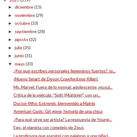
▼
diciembre
(15)
►
noviembre
(29)
►
octubre
(33)
►
septiembre
(28)
►
agosto
(32)
►
julio
(35)
►
junio
(31)
►
mayo
(33)
▼
¿Por qué escribes personajes femeninos fuertes? Jo...
¡Nuevo fanart de Devon Crawford por Kilian!
Ms. Marvel: Fuera de lo normal: adolescente, musul...
Crítica de la película: "Split (Múltiple)", con un...
Doctor Who: Extremis, bienvenido a Matrix
American Gods: Git gone, historia de una chica
¿Para qué sirve ser artista? La respuesta de Young...
Ego, el planeta con complejo de Zeus
La profesora que asesinó con palabras a una niña l...