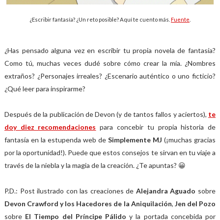
¿Escribir fantasía? ¿Un reto posible? Aquí te cuento más.
Fuente
.
¿Has pensado alguna vez en escribir tu propia novela de fantasía?
Como tú, muchas veces dudé sobre cómo crear la mía. ¿Nombres
extraños? ¿Personajes irreales? ¿Escenario auténtico o uno ficticio?
¿Qué leer para inspirarme?
Después de la publicación de Devon (y de tantos fallos y aciertos),
te
doy diez recomendaciones
para concebir tu propia historia de
fantasía en la estupenda web de
Simplemente MJ
(¡muchas gracias
por la oportunidad!). Puede que estos consejos te sirvan en tu viaje a
través de la niebla y la magia de la creación. ¿Te apuntas? 😀
P.D.: Post ilustrado con las creaciones de
Alejandra Aguado
sobre
Devon Crawford y los Hacedores de la Aniquilación
,
Jen del Pozo
sobre
El Tiempo del Príncipe Pálido
y la portada concebida por