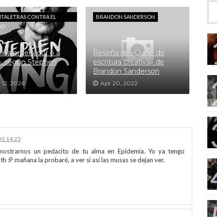
NTALETRAS CONTRA EL
BRANDON SANDERSON
DO
bir a ordenador o a
Reseña de «Curso de
, según Stephen
escritura creativa» de
Brandon Sanderson
 12, 2026
Apr 20, 2022
AS 14:23
 mostrarnos un pedacito de tu alma en Epidemia. Yo ya tengo
 :P mañana la probaré, a ver si así las musas se dejan ver.