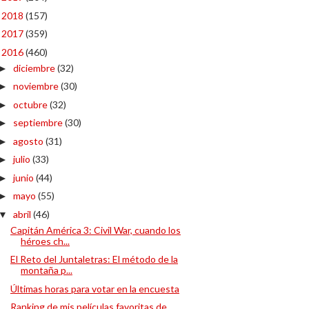
2018
(157)
►
2017
(359)
►
2016
(460)
▼
diciembre
(32)
►
noviembre
(30)
►
octubre
(32)
►
septiembre
(30)
►
agosto
(31)
►
julio
(33)
►
junio
(44)
►
mayo
(55)
►
abril
(46)
▼
Capitán América 3: Civil War, cuando los
héroes ch...
El Reto del Juntaletras: El método de la
montaña p...
Últimas horas para votar en la encuesta
Ranking de mis películas favoritas de