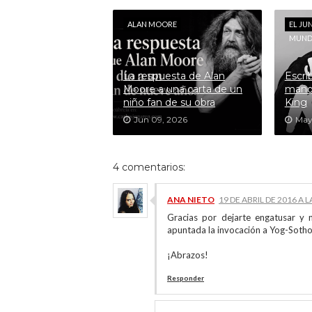
ALAN MOORE
EL JU
MUN
La respuesta de Alan
Escri
Moore a una carta de un
mano
niño fan de su obra
King
Jun 09, 2026
May
4 comentarios:
ANA NIETO
19 DE ABRIL DE 2016 A L
Gracias por dejarte engatusar y
apuntada la invocación a Yog-Sothoth
¡Abrazos!
Responder