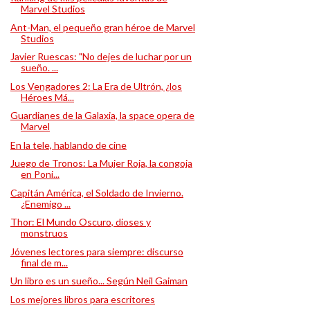
Marvel Studios
Ant-Man, el pequeño gran héroe de Marvel
Studios
Javier Ruescas: "No dejes de luchar por un
sueño. ...
Los Vengadores 2: La Era de Ultrón, ¿los
Héroes Má...
Guardianes de la Galaxia, la space opera de
Marvel
En la tele, hablando de cine
Juego de Tronos: La Mujer Roja, la congoja
en Poni...
Capitán América, el Soldado de Invierno.
¿Enemigo ...
Thor: El Mundo Oscuro, dioses y
monstruos
Jóvenes lectores para siempre: discurso
final de m...
Un libro es un sueño... Según Neil Gaiman
Los mejores libros para escritores