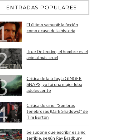
ENTRADAS POPULARES
El último samurái: la ficción
como ocaso de la historia
True Detective, el hombre es el
animal más cruel
Crítica de la trilogía GINGER
SNAPS, yo fui una mujer loba
adolescente
Crítica de cine: "Sombras
tenebrosas (Dark Shadows)" de
Tim Burton
Se supone que escribir es algo
terrible, según Ray Bradbury