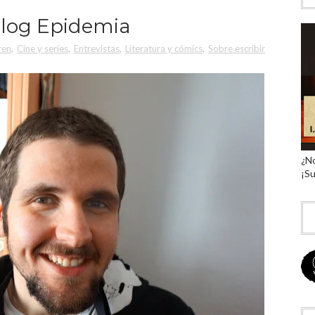
 blog Epidemia
ren
,
Cine y series
,
Entrevistas
,
Literatura y cómics
,
Sobre escribir
¿No
¡Su