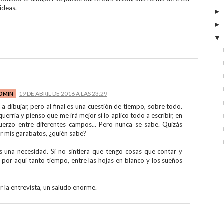
ideas.
19 DE ABRIL DE 2016 A LAS 23:29
a dibujar, pero al final es una cuestión de tiempo, sobre todo.
erría y pienso que me irá mejor si lo aplico todo a escribir, en
fuerzo entre diferentes campos... Pero nunca se sabe. Quizás
er mis garabatos, ¿quién sabe?
es una necesidad. Si no sintiera que tengo cosas que contar y
a por aquí tanto tiempo, entre las hojas en blanco y los sueños
r la entrevista, un saludo enorme.