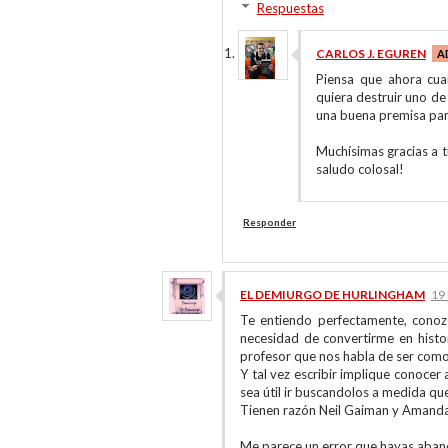
Respuestas
CARLOS J. EGUREN
Piensa que ahora cua
quiera destruir uno de 
una buena premisa para 
Muchísimas gracias a t
saludo colosal!
Responder
EL DEMIURGO DE HURLINGHAM
19
Te entiendo perfectamente, conozc
necesidad de convertirme en histo
profesor que nos habla de ser como 
Y tal vez escribir implique conoce
sea útil ir buscandolos a medida que
Tienen razón Neil Gaiman y Amanda 
Me parece un error que hayas aband