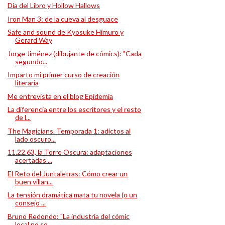
Día del Libro y Hollow Hallows
Iron Man 3: de la cueva al desguace
Safe and sound de Kyosuke Himuro y
Gerard Way
Jorge Jiménez (dibujante de cómics): "Cada
segundo...
Imparto mi primer curso de creación
literaria
Me entrevista en el blog Epidemia
La diferencia entre los escritores y el resto
de l...
The Magicians. Temporada 1: adictos al
lado oscuro...
11.22.63, la Torre Oscura: adaptaciones
acertadas ...
El Reto del Juntaletras: Cómo crear un
buen villan...
La tensión dramática mata tu novela (o un
consejo ...
Bruno Redondo: "La industria del cómic
local no so...