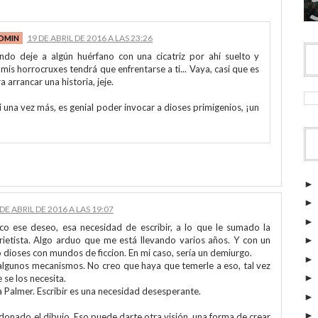
19 DE ABRIL DE 2016 A LAS 23:26
ndo deje a algún huérfano con una cicatriz por ahí suelto y
mis horrocruxes tendrá que enfrentarse a ti... Vaya, casi que es
arrancar una historia, jeje.
i una vez más, es genial poder invocar a dioses primigenios, ¡un
 DE ABRIL DE 2016 A LAS 19:07
o ese deseo, esa necesidad de escribir, a lo que le sumado la
rietista. Algo arduo que me está llevando varios años. Y con un
dioses con mundos de ficcion. En mi caso, sería un demiurgo.
r algunos mecanismos. No creo que haya que temerle a eso, tal vez
 se los necesita.
Palmer. Escribir es una necesidad desesperante.
onado el dibujo. Eso puede darte otra visión, una forma de crear