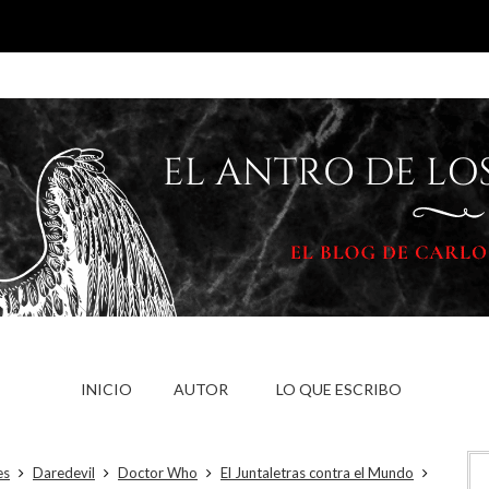
INICIO
AUTOR
LO QUE ESCRIBO
es
Daredevil
Doctor Who
El Juntaletras contra el Mundo