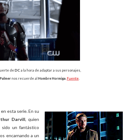
suerte de
DC
a la hora de adaptar a sus personajes,
 Palmer
nos recuerde al
Hombre Hormiga
.
Fuente
.
o
en esta serie. En su
thur Darvill
, quien
 sido un fantástico
mos encarnando a un