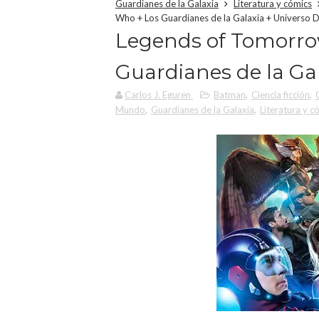
Guardianes de la Galaxia
Literatura y cómics
Who + Los Guardianes de la Galaxia + Universo 
Legends of Tomorro
Guardianes de la Ga
Carlos J. Eguren
Batman
,
Ciencia ficción
,
Mundo
,
Guardianes de la Galaxia
,
Literatura y c