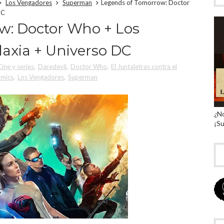
Los Vengadores
Superman
Legends of Tomorrow: Doctor
DC
w: Doctor Who + Los
laxia + Universo DC
Cine y series
,
Daredevil
,
Doctor Who
,
El Juntaletras contra el
ómics
,
Los Vengadores
,
Superman
¿No
¡Su