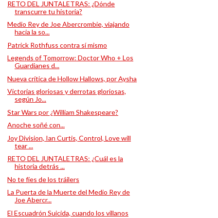
RETO DEL JUNTALETRAS: ¿Dónde
transcurre tu historia?
Medio Rey de Joe Abercrombie, viajando
hacia la so...
Patrick Rothfuss contra sí mismo
Legends of Tomorrow: Doctor Who + Los
Guardianes d...
Nueva crítica de Hollow Hallows, por Aysha
Victorias gloriosas y derrotas gloriosas,
según Jo...
Star Wars por ¿William Shakespeare?
Anoche soñé con...
Joy Division, Ian Curtis, Control, Love will
tear ...
RETO DEL JUNTALETRAS: ¿Cuál es la
historia detrás ...
No te fíes de los tráilers
La Puerta de la Muerte del Medio Rey de
Joe Abercr...
El Escuadrón Suicida, cuando los villanos