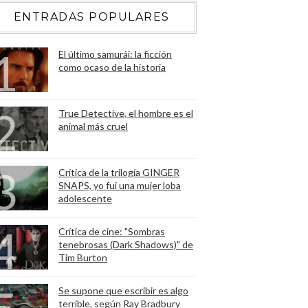
ENTRADAS POPULARES
El último samurái: la ficción
como ocaso de la historia
True Detective, el hombre es el
animal más cruel
Crítica de la trilogía GINGER
SNAPS, yo fui una mujer loba
adolescente
Crítica de cine: "Sombras
tenebrosas (Dark Shadows)" de
Tim Burton
Se supone que escribir es algo
terrible, según Ray Bradbury