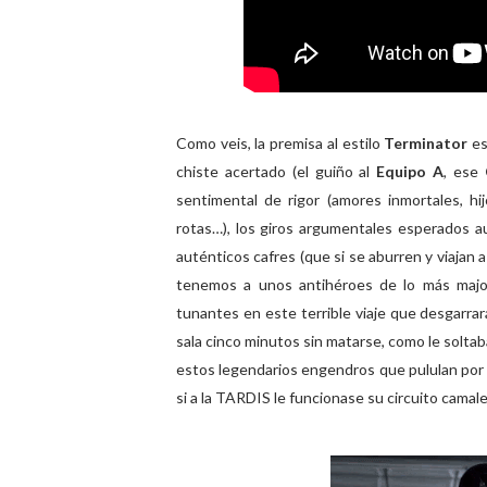
Como veis, la premisa al estilo
Terminator
es
chiste acertado (el guiño al
Equipo A
, ese
sentimental de rigor (amores inmortales, hi
rotas…), los giros argumentales esperados 
auténticos cafres (que si se aburren y viajan a
tenemos a unos antihéroes de lo más majo
tunantes en este terrible viaje que desgarra
sala cinco minutos sin matarse, como le solta
estos legendarios engendros que pululan por
si a la TARDIS le funcionase su circuito camal