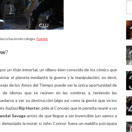
lanco haciendo colegas.
Fuente
.
ow
?
 por un titán inmortal, un villano bien conocido de los cómics que
star el planeta mediante la guerra y la manipulación; es decir,
Consejo de los Amos del Tiempo puede ser la única oportunidad de
o de idiotas que se reúnen en las sombras y, teniendo las
uedarse a ver su destrucción (algo así como la gente que ve los
lés
badass
Rip Hunter
, pide al Consejo que le permita reunir a un
andal Savage
antes de que llegue a ser invencible (un vamos a
demasiado la moral, si John Connor fuera un maldito psicópata