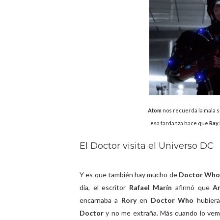
Atom
nos recuerda la mala 
esa tardanza hace que
Ray
El Doctor visita el Universo DC
Y es que también hay mucho de
Doctor Wh
día, el escritor
Rafael Marín
afirmó que
Ar
encarnaba a
Rory
en
Doctor Who
hubiera
Doctor
y no me extraña. Más cuando lo ve