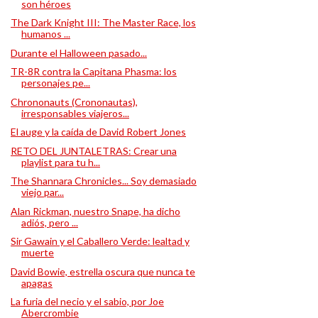
son héroes
The Dark Knight III: The Master Race, los
humanos ...
Durante el Halloween pasado...
TR-8R contra la Capitana Phasma: los
personajes pe...
Chrononauts (Crononautas),
irresponsables viajeros...
El auge y la caída de David Robert Jones
RETO DEL JUNTALETRAS: Crear una
playlist para tu h...
The Shannara Chronicles... Soy demasiado
viejo par...
Alan Rickman, nuestro Snape, ha dicho
adiós, pero ...
Sir Gawain y el Caballero Verde: lealtad y
muerte
David Bowie, estrella oscura que nunca te
apagas
La furia del necio y el sabio, por Joe
Abercrombie