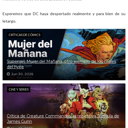
Esperemos que DC haya despertado realmente y para bien de su
letargo.
CRÍTICAS DE CÓMICS
Supergirl: Mujer del Mañana, otro ejemplo de los males
del hype
Jun 30, 2026
CINE Y SERIES
Crítica de Creature Commandos: la repetitiva fórmula de
James Gunn