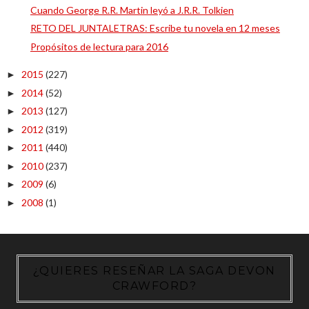
Cuando George R.R. Martin leyó a J.R.R. Tolkien
RETO DEL JUNTALETRAS: Escribe tu novela en 12 meses
Propósitos de lectura para 2016
2015
(227)
►
2014
(52)
►
2013
(127)
►
2012
(319)
►
2011
(440)
►
2010
(237)
►
2009
(6)
►
2008
(1)
►
¿QUIERES RESEÑAR LA SAGA DEVON
CRAWFORD?