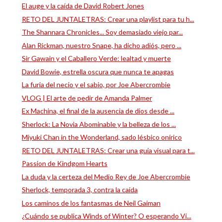
El auge y la caída de David Robert Jones
RETO DEL JUNTALETRAS: Crear una playlist para tu h...
The Shannara Chronicles... Soy demasiado viejo par...
Alan Rickman, nuestro Snape, ha dicho adiós, pero ...
Sir Gawain y el Caballero Verde: lealtad y muerte
David Bowie, estrella oscura que nunca te apagas
La furia del necio y el sabio, por Joe Abercrombie
VLOG | El arte de pedir de Amanda Palmer
Ex Machina, el final de la ausencia de dios desde ...
Sherlock: La Novia Abominable y la belleza de los ...
Miyuki Chan in the Wonderland, sado lésbico onírico
RETO DEL JUNTALETRAS: Crear una guía visual para t...
Passion de Kindgom Hearts
La duda y la certeza del Medio Rey de Joe Abercrombie
Sherlock, temporada 3, contra la caída
Los caminos de los fantasmas de Neil Gaiman
¿Cuándo se publica Winds of Winter? O esperando Vi...