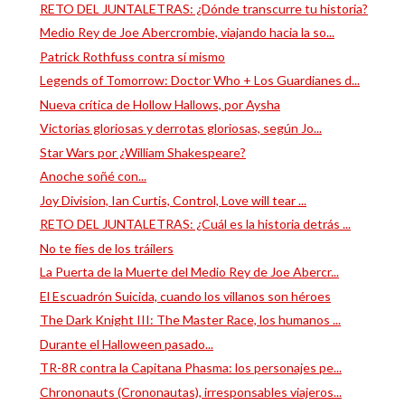
RETO DEL JUNTALETRAS: ¿Dónde transcurre tu historia?
Medio Rey de Joe Abercrombie, viajando hacia la so...
Patrick Rothfuss contra sí mismo
Legends of Tomorrow: Doctor Who + Los Guardianes d...
Nueva crítica de Hollow Hallows, por Aysha
Victorias gloriosas y derrotas gloriosas, según Jo...
Star Wars por ¿William Shakespeare?
Anoche soñé con...
Joy Division, Ian Curtis, Control, Love will tear ...
RETO DEL JUNTALETRAS: ¿Cuál es la historia detrás ...
No te fíes de los tráilers
La Puerta de la Muerte del Medio Rey de Joe Abercr...
El Escuadrón Suicida, cuando los villanos son héroes
The Dark Knight III: The Master Race, los humanos ...
Durante el Halloween pasado...
TR-8R contra la Capitana Phasma: los personajes pe...
Chrononauts (Crononautas), irresponsables viajeros...