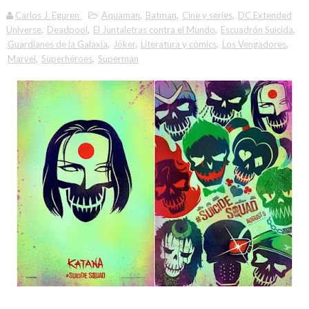
Carlos J. Eguren
Aquaman
,
Batman
,
Cine y series
,
DC Extended
Universe
,
Deadpool
,
El Juntaletras contra el Mundo
,
Escuadrón Suicida
,
Guardianes de la Galaxia
,
Jóker
,
Literatura y cómics
,
Los Vengadores
,
Marvel
,
Superhéroes
,
Superman