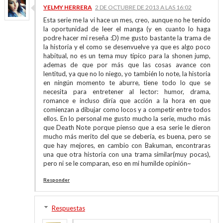
YELMY HERRERA
2 DE OCTUBRE DE 2013 A LAS 16:02
Esta serie me la vi hace un mes, creo, aunque no he tenido
la oportunidad de leer el manga (y en cuanto lo haga
podre hacer mi reseña :D) me gusto bastante la trama de
la historia y el como se desenvuelve ya que es algo poco
habitual, no es un tema muy típico para la shonen jump,
ademas de que por más que las cosas avance con
lentitud, ya que no lo niego, yo también lo note, la historia
en ningún momento te aburre, tiene todo lo que se
necesita para entretener al lector: humor, drama,
romance e incluso diría que acción a la hora en que
comienzan a dibujar como locos y a competir entre todos
ellos. En lo personal me gusto mucho la serie, mucho más
que Death Note porque pienso que a esa serie le dieron
mucho más merito del que se debería, es buena, pero se
que hay mejores, en cambio con Bakuman, encontraras
una que otra historia con una trama similar(muy pocas),
pero ni se le comparan, eso en mi humilde opinión~
Responder
Respuestas