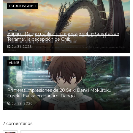
ESTUDIOS GHIBLI
Hanami Dango publica mi reportaje sobre Cuentos de
Terramar, la decepción de Ghibli
Jul 31, 2026
ANIME
Primeras impresiones de 20 Seiki Denki Mokuroku
Eureka Evrika en Hanami Dango
Jul 29, 2026
2 comentarios: