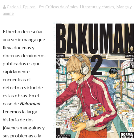
Carlos J. Eguren
Críticas de cómics
,
Literatura y cómics
,
Manga y
anime
El hecho de reseñar
una serie manga que
lleva docenas y
docenas de números
publicados es que
rápidamente
encuentras el
defecto o virtud de
estas obras. En el
caso de
Bakuman
tenemos la larga
historia de dos
jóvenes mangakas y
sus problemas a la