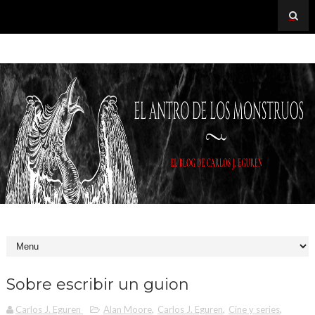
Sobre escribir un guion
Carlos J. Eguren
Alan Moore
,
Carlos J. Eguren
,
Cine y series
,