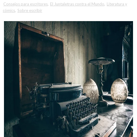
Consejos para escritores
,
El Juntaletras contra el Mundo
,
Literatura y
cómics
,
Sobre escribir