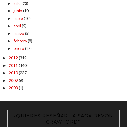
julio
(23)
►
junio
(10)
►
mayo
(10)
►
abril
(5)
►
marzo
(5)
►
febrero
(8)
►
enero
(12)
►
2012
(319)
►
2011
(440)
►
2010
(237)
►
2009
(6)
►
2008
(1)
►
¿QUIERES RESEÑAR LA SAGA DEVON
CRAWFORD?