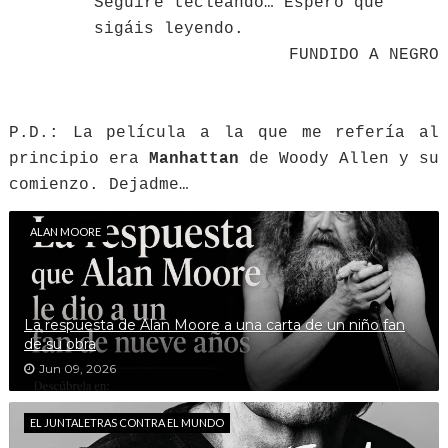
Seguiré tecleando… Espero que
sigáis leyendo.
FUNDIDO A NEGRO
P.D.: La película a la que me refería al
principio era
Manhattan
de Woody Allen y su
comienzo. Dejadme…
ALAN MOORE
La respuesta de Alan Moore a una carta de un niño fan
de su obra
Jun 09, 2026
EL JUNTALETRAS CONTRA EL MUNDO