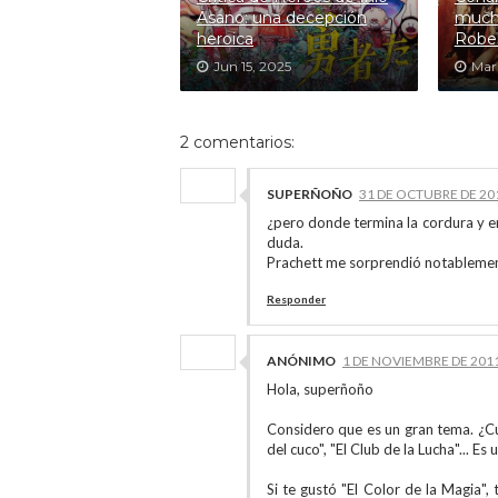
Asano: una decepción
mucho
heroica
Rober
Jun 15, 2025
Mar 
2 comentarios:
SUPERÑOÑO
31 DE OCTUBRE DE 201
¿pero donde termina la cordura y e
duda.
Prachett me sorprendió notablemente
Responder
ANÓNIMO
1 DE NOVIEMBRE DE 2011
Hola, superñoño
Considero que es un gran tema. ¿Cuá
del cuco", "El Club de la Lucha"... Es
Si te gustó "El Color de la Magia",