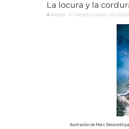
La locura y la cordur
Anónimo
Literatura y cómics
,
Terry Pratc
Ilustración de Marc Simonetti par