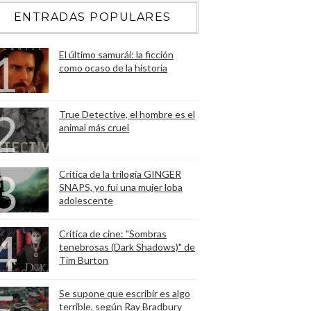
ENTRADAS POPULARES
El último samurái: la ficción
como ocaso de la historia
True Detective, el hombre es el
animal más cruel
Crítica de la trilogía GINGER
SNAPS, yo fui una mujer loba
adolescente
Crítica de cine: "Sombras
tenebrosas (Dark Shadows)" de
Tim Burton
Se supone que escribir es algo
terrible, según Ray Bradbury