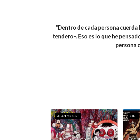
“Dentro de cada persona cuerda ha
tendero–. Eso es lo que he pensad
persona 
ALAN MOORE
CINE
Crítica de Héroes de Inio
Conan