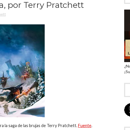
a, por Terry Pratchett
hett
¿No
¡Su
a la saga de las brujas de Terry Pratchett.
Fuente
.