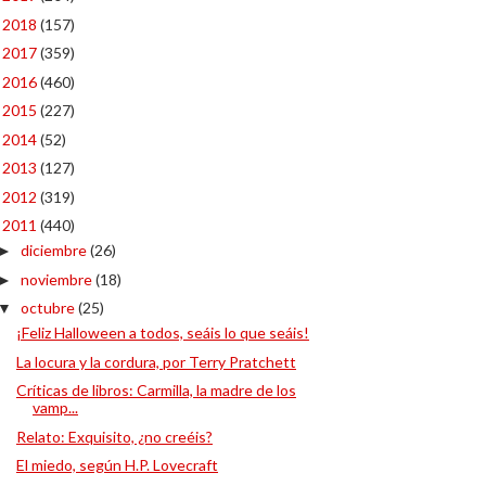
2018
(157)
►
2017
(359)
►
2016
(460)
►
2015
(227)
►
2014
(52)
►
2013
(127)
►
2012
(319)
►
2011
(440)
▼
diciembre
(26)
►
noviembre
(18)
►
octubre
(25)
▼
¡Feliz Halloween a todos, seáis lo que seáis!
La locura y la cordura, por Terry Pratchett
Críticas de libros: Carmilla, la madre de los
vamp...
Relato: Exquisito, ¿no creéis?
El miedo, según H.P. Lovecraft