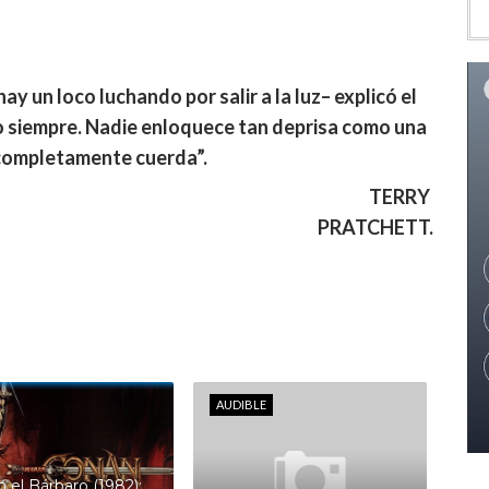
y un loco luchando por salir a la luz– explicó el
o siempre. Nadie enloquece tan deprisa como una
completamente cuerda”.
TERRY
PRATCHETT.
AUDIBLE
 el Bárbaro (1982):