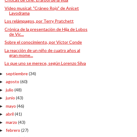
Vídeo musical: "Cráneo Rojo" de Anicet
Lavodrama
Los relámpagos, por Terry Pratchett
Crónica de la presentación de Hija de Lobos
de Víc...
Sobre el conocimiento, por Víctor Conde
La reacción de un niño de cuatro años al
gran mome...
Lo que uno se merece, según Lorenzo Silva
septiembre
(34)
►
agosto
(60)
►
julio
(48)
►
junio
(43)
►
mayo
(46)
►
abril
(41)
►
marzo
(43)
►
febrero
(27)
►