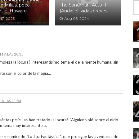
 Milius, poco
The Sandman. Acto III
t E. Howard
(Audible): vidas breves
17, 2025
Aug 05, 2024
1 A LAS 20:35
mpieza la locura? Interesantísimo tema el de la mente humana, sin
 con el color de la magia...
 A LAS 11:54
ntas películas han tratado la locura? "Alguien voló sobre el nido
 un tema muy interesante sí.
 te recomiendo "La Luz Fantástica", que prosigue las aventuras de