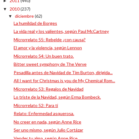
2011
(440)
►
2010
(237)
▼
diciembre
(62)
▼
La humildad de Borges
La vida real y los valientes, según Paul McCartney
Microrrelato 55: Rebelde ¿con causa?
El amor y la violencia, según Lennon
Microrrelato 54: Un buen trato.
Bitter sweet symphony de The Verve
Pesadilla antes de Navidad de Tim Burton, dirigida...
All I want for Christmas is you de My Chemical Rom...
Microrrelato 53: Regalos de Navidad
Lo triste de la Navidad, según Erma Bombeck.
Microrrelato 52: Para ti
Relato: Enfermedad asquerosa.
No creer en nada, según Anne Rice
Ser uno mismo, según Julio Cortázar
Vender tu alma, según Anne Rice.