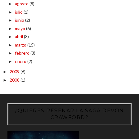
agosto
(8)
►
julio
(1)
►
junio
(2)
►
mayo
(6)
►
abril
(8)
►
marzo
(15)
►
febrero
(3)
►
enero
(2)
►
2009
(6)
►
2008
(1)
►
¿QUIERES RESEÑAR LA SAGA DEVON
CRAWFORD?