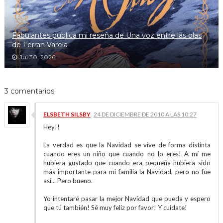
Fabulantes publica mi reseña de Una voz entre las olas
de Ferran Varela
Jul 30, 2026
3 comentarios:
ELSBETH SILSBY
24 DE DICIEMBRE DE 2010 A LAS 10:27
Hey!!
La verdad es que la Navidad se vive de forma distinta
cuando eres un niño que cuando no lo eres! A mí me
hubiera gustado que cuando era pequeña hubiera sido
más importante para mi familia la Navidad, pero no fue
así... Pero bueno.
Yo intentaré pasar la mejor Navidad que pueda y espero
que tú también! Sé muy feliz por favor! Y cuídate!