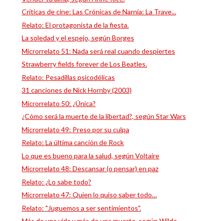
Críticas de cine: Las Crónicas de Narnia: La Trave...
Relato: El protagonista de la fiesta.
La soledad y el espejo, según Borges
Microrrelato 51: Nada será real cuando despiertes
Strawberry fields forever de Los Beatles.
Relato: Pesadillas psicodélicas
31 canciones de Nick Hornby (2003)
Microrrelato 50: ¿Única?
¿Cómo será la muerte de la libertad?, según Star Wars
Microrrelato 49: Preso por su culpa
Relato: La última canción de Rock
Lo que es bueno para la salud, según Voltaire
Microrrelato 48: Descansar (o pensar) en paz
Relato: ¿Lo sabe todo?
Microrrelato 47: Quien lo quiso saber todo…
Relato: "Juguemos a ser sentimientos".
Más de una vida y más de una muerte, según Wilde