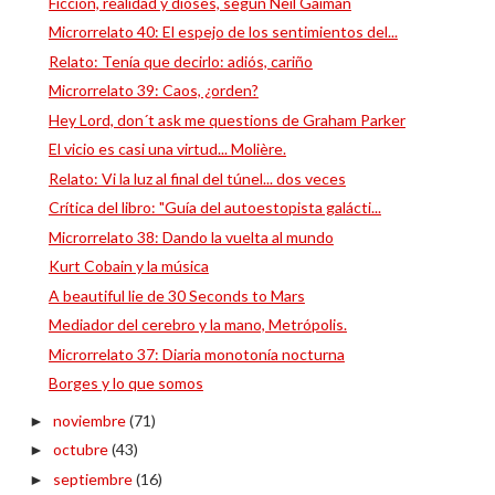
Ficción, realidad y dioses, según Neil Gaiman
Microrrelato 40: El espejo de los sentimientos del...
Relato: Tenía que decirlo: adiós, cariño
Microrrelato 39: Caos, ¿orden?
Hey Lord, don´t ask me questions de Graham Parker
El vicio es casi una virtud... Molière.
Relato: Vi la luz al final del túnel... dos veces
Crítica del libro: "Guía del autoestopista galácti...
Microrrelato 38: Dando la vuelta al mundo
Kurt Cobain y la música
A beautiful lie de 30 Seconds to Mars
Mediador del cerebro y la mano, Metrópolis.
Microrrelato 37: Diaria monotonía nocturna
Borges y lo que somos
noviembre
(71)
►
octubre
(43)
►
septiembre
(16)
►