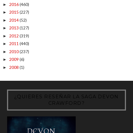
2016
(460)
►
2015
(227)
►
2014
(52)
►
2013
(127)
►
2012
(319)
►
2011
(440)
►
2010
(237)
►
2009
(6)
►
2008
(1)
►
¿QUIERES RESEÑAR LA SAGA DEVON
CRAWFORD?