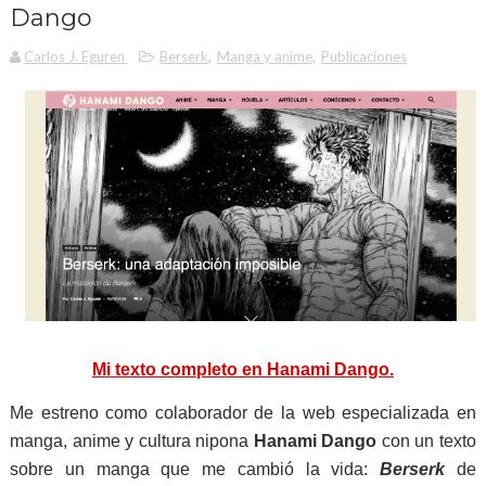
Dango
Carlos J. Eguren
Berserk
,
Manga y anime
,
Publicaciones
Mi texto completo en Hanami Dango.
Me estreno como colaborador de la web especializada en
manga, anime y cultura nipona
Hanami Dango
con un texto
sobre un manga que me cambió la vida:
Berserk
de