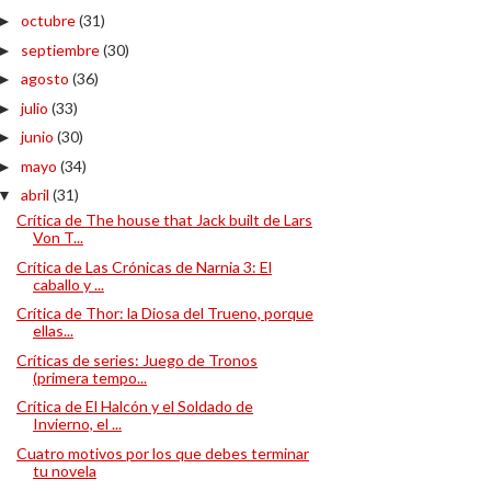
octubre
(31)
►
septiembre
(30)
►
agosto
(36)
►
julio
(33)
►
junio
(30)
►
mayo
(34)
►
abril
(31)
▼
Crítica de The house that Jack built de Lars
Von T...
Crítica de Las Crónicas de Narnia 3: El
caballo y ...
Crítica de Thor: la Diosa del Trueno, porque
ellas...
Críticas de series: Juego de Tronos
(primera tempo...
Crítica de El Halcón y el Soldado de
Invierno, el ...
Cuatro motivos por los que debes terminar
tu novela