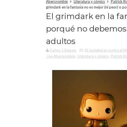
Abercrombie
Literatura y cómics
Patrick R
grimdark en la fantasía no es mejor (ni peor) o 
El grimdark en la fan
porqué no debemos s
adultos
Carlos J. Eguren
El Juntaletras contra el 
Joe Abercrombie
,
Literatura y cómics
,
Patrick R