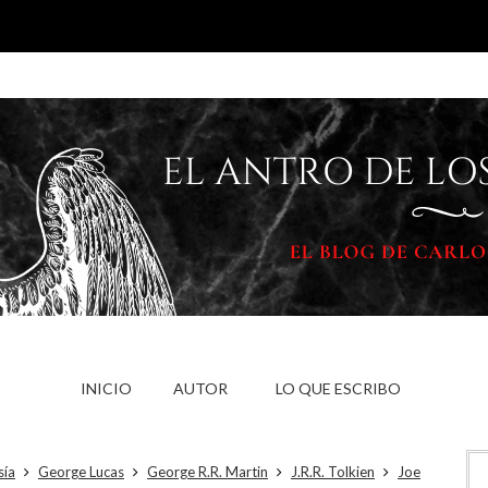
INICIO
AUTOR
LO QUE ESCRIBO
sía
George Lucas
George R.R. Martin
J.R.R. Tolkien
Joe