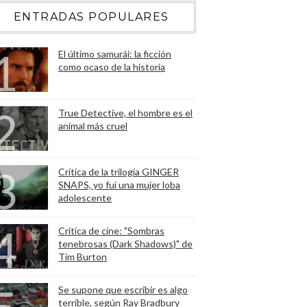
ENTRADAS POPULARES
El último samurái: la ficción
como ocaso de la historia
True Detective, el hombre es el
animal más cruel
Crítica de la trilogía GINGER
SNAPS, yo fui una mujer loba
adolescente
Crítica de cine: "Sombras
tenebrosas (Dark Shadows)" de
Tim Burton
Se supone que escribir es algo
terrible, según Ray Bradbury