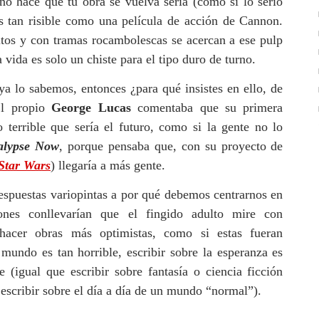
no hace que tu obra se vuelva seria (como si lo serio
s tan risible como una película de acción de Cannon.
ltos y con tramas rocambolescas se acercan a ese pulp
 vida es solo un chiste para el tipo duro de turno.
 ya lo sabemos, entonces ¿para qué insistes en ello, de
El propio
George Lucas
comentaba que su primera
o terrible que sería el futuro, como si la gente no lo
alypse Now
, porque pensaba que, con su proyecto de
Star Wars
) llegaría a más gente.
espuestas variopintas a por qué debemos centrarnos en
iones conllevarían que el fingido adulto mire con
 hacer obras más optimistas, como si estas fueran
 mundo es tan horrible, escribir sobre la esperanza es
le (igual que escribir sobre fantasía o ciencia ficción
escribir sobre el día a día de un mundo “normal”).