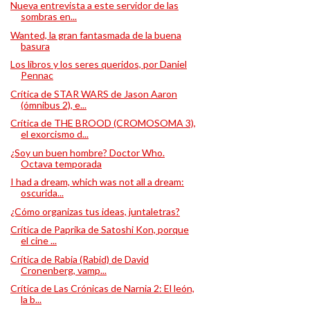
Nueva entrevista a este servidor de las
sombras en...
Wanted, la gran fantasmada de la buena
basura
Los libros y los seres queridos, por Daniel
Pennac
Crítica de STAR WARS de Jason Aaron
(ómnibus 2), e...
Crítica de THE BROOD (CROMOSOMA 3),
el exorcismo d...
¿Soy un buen hombre? Doctor Who.
Octava temporada
I had a dream, which was not all a dream:
oscurida...
¿Cómo organizas tus ideas, juntaletras?
Crítica de Paprika de Satoshi Kon, porque
el cine ...
Crítica de Rabia (Rabid) de David
Cronenberg, vamp...
Crítica de Las Crónicas de Narnia 2: El león,
la b...