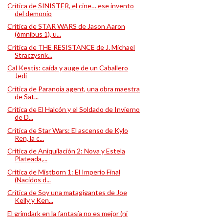
Crítica de SINISTER, el cine… ese invento
del demonio
Crítica de STAR WARS de Jason Aaron
(ómnibus 1), u...
Crítica de THE RESISTANCE de J. Michael
Straczysnk...
Cal Kestis: caída y auge de un Caballero
Jedi
Crítica de Paranoia agent, una obra maestra
de Sat...
Crítica de El Halcón y el Soldado de Invierno
de D...
Crítica de Star Wars: El ascenso de Kylo
Ren, la c...
Crítica de Aniquilación 2: Nova y Estela
Plateada,...
Crítica de Mistborn 1: El Imperio Final
(Nacidos d...
Crítica de Soy una matagigantes de Joe
Kelly y Ken...
El grimdark en la fantasía no es mejor (ni