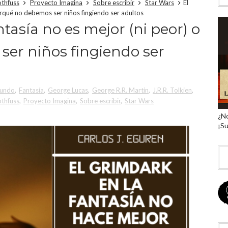
othfuss
Proyecto Imagina
Sobre escribir
Star Wars
El
porqué no debemos ser niños fingiendo ser adultos
tasía no es mejor (ni peor) o
er niños fingiendo ser
Mundo
,
Fantasía
,
George Lucas
,
George R.R. Martin
,
J.R.R. Tolkien
,
othfuss
,
Proyecto Imagina
,
Sobre escribir
,
Star Wars
¿No
¡Su