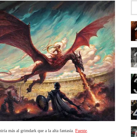
iría más al grimdark que a la alta fantasía.
Fuente
.