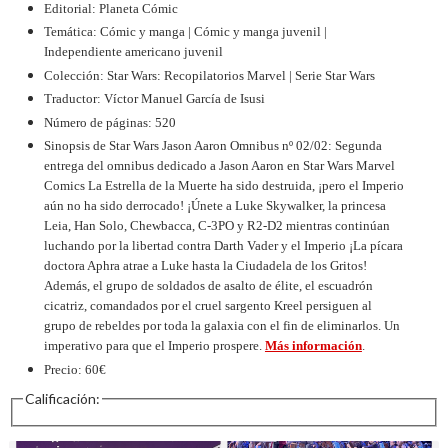
Editorial: Planeta Cómic
Temática: Cómic y manga | Cómic y manga juvenil |
Independiente americano juvenil
Colección: Star Wars: Recopilatorios Marvel | Serie Star Wars
Traductor: Víctor Manuel García de Isusi
Número de páginas: 520
Sinopsis de Star Wars Jason Aaron Omnibus nº 02/02: Segunda
entrega del omnibus dedicado a Jason Aaron en Star Wars Marvel
Comics La Estrella de la Muerte ha sido destruida, ¡pero el Imperio
aún no ha sido derrocado! ¡Únete a Luke Skywalker, la princesa
Leia, Han Solo, Chewbacca, C-3PO y R2-D2 mientras continúan
luchando por la libertad contra Darth Vader y el Imperio ¡La pícara
doctora Aphra atrae a Luke hasta la Ciudadela de los Gritos!
Además, el grupo de soldados de asalto de élite, el escuadrón
cicatriz, comandados por el cruel sargento Kreel persiguen al
grupo de rebeldes por toda la galaxia con el fin de eliminarlos. Un
imperativo para que el Imperio prospere.
Más información
.
Precio: 60€
Calificación: