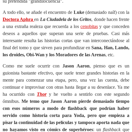
su pretendida "grandilocuencia".
A todo ello, se añade el encuentro de
Luke
(demasiado naíf) con la
Doctora Aphra
en
La Ciudadela de los Gritos
, donde hacen frente
a una extraña realeza que recuerda a los
cenobitas
y que conceden
deseos a aquellos que superan una serie de pruebas. Casi más
interesante resulta las historias cortas que van interconectándose al
final del tomo y que sirven para profundizar en
Sana, Han, Lando,
los droides, Obi-Wan y los Moradores de las Arenas
, etc.
Como me suele ocurrir con
Jason Aaron
, pienso que es un
guionista bastante efectivo, que suele tener grandes historias en la
mente para comenzar una etapa, pero, una vez las cuenta, debe
continuar e improvisar con otras hasta llegar a su desenlace. Ya me
ha ocurrido con
Thor
y he vuelto a sentirlo con este segundo
ómnibus.
Me temo que Jason Aaron pierde demasiado tiempo
con esos números a modo de flashback que podrían haber
servido como historia corta para Yoda, pero que empieza a
pisar la continuidad de las películas y tampoco aporta nada que
no hayamos visto en cómics de superhéroes
: un
flashback
que