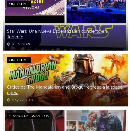
CINE Y SERIES
Star Wars: Una Nueva Esperanza en concierto en
Tenerife
Jul 19, 2026
CINE Y SERIES
Crítica de The Mandalorian and Grogu: regreso a la space
opera
May 22, 2026
EL SEÑOR DE LOS ANILLOS