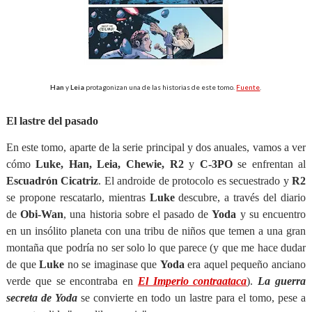
Han
y
Leia
protagonizan una de las historias de este tomo.
Fuente
.
El lastre del pasado
En este tomo, aparte de la serie principal y dos anuales, vamos a ver
cómo
Luke, Han, Leia, Chewie, R2
y
C-3PO
se enfrentan al
Escuadrón Cicatriz
. El androide de protocolo es secuestrado y
R2
se propone rescatarlo, mientras
Luke
descubre, a través del diario
de
Obi-Wan
, una historia sobre el pasado de
Yoda
y su encuentro
en un insólito planeta con una tribu de niños que temen a una gran
montaña que podría no ser solo lo que parece (y que me hace dudar
de que
Luke
no se imaginase que
Yoda
era aquel pequeño anciano
verde que se encontraba en
El Imperio contraataca
).
La guerra
secreta de Yoda
se convierte en todo un lastre para el tomo, pese a