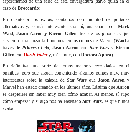
esperaríamos de una serie de esta envergadura (salvo quizá en el
caso de
Broccardo
).
En cuanto a los extras, contamos con multitud de portadas
alternativas y, lo más interesante para mí, una charla con
Mark
Waid, Jason Aaron y Kieron Gillen
, tres de los guionistas que
sirvieron para lanzar la franquicia en los cómics de Marvel (
Waid
a
través de
Princesa Leia
,
Jason Aaron
con
Star Wars
y
Kieron
Gillen
con
Darth Vader
y, más tarde, con
Doctora Aphra
).
En definitiva, una serie de tomos menores recopilados en el
ómnibus, pero que siguen conteniendo algunos puntos muy, muy
interesantes sobre la galaxia de
Star Wars
que
Jason Aaron
y
Marvel han estado creando en los últimos años. Lástima que
Aaron
se despidiese sin saber muy bien cómo acabar. Al menos, sí supo
cómo empezar y si algo nos ha enseñado
Star Wars
, es que nunca
acaba.