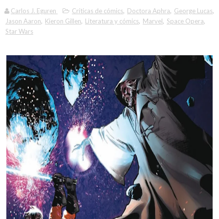
Carlos J. Eguren
Críticas de cómics
,
Doctora Aphra
,
George Lucas
,
Jason Aaron
,
Kieron Gillen
,
Literatura y cómics
,
Marvel
,
Space Opera
,
Star Wars