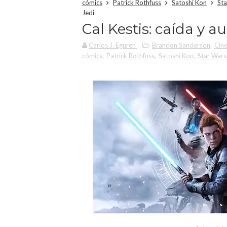
cómics
Patrick Rothfuss
Satoshi Kon
Sta
Jedi
Cal Kestis: caída y a
Carlos J. Eguren
Brandon Sanderson
,
Cine
cómics
,
Patrick Rothfuss
,
Satoshi Kon
,
Star Wars