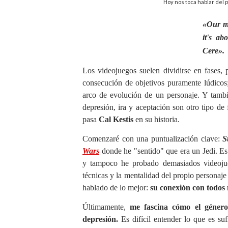
Hoy nos toca hablar del 
«
Our mi
it's ab
Cere
»
.
Los videojuegos suelen dividirse en fases, 
consecución de objetivos puramente lúdicos;
arco de evolución de un personaje. Y tambi
depresión, ira y aceptación son otro tipo de
pasa
Cal Kestis
en su historia.
Comenzaré con una puntualización clave:
S
Wars
donde he "sentido" que era un Jedi. Es
y tampoco he probado demasiados videojueg
técnicas y la mentalidad del propio personaje 
hablado de lo mejor:
su conexión con todos 
Últimamente,
me fascina cómo el género
depresión.
Es difícil entender lo que es suf