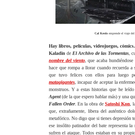
Cal Kestis
emprende el viaje del 
Hay libros, películas, videojuegos, cómic
Kaladin
de
El Archivo de las Tormentas
, c
nombre del viento
, que acaba hundiéndose 
hace que rompa a llorar cuando recuerda a 
que tuvo felices con ellos para luego 
matagigantes
, incapaz de aceptar la enferme
monstruos. Y a estas historias que he leíd
Agent
(de la que espero hablar más) y una qu
Fallen Order
. En la obra de
Satoshi Kon
, 
que, extrañamente, libera del auténtico do
metafórico. No digo que si tienes depresión te
ese insólito patinador del bate representa l
sufren el ataque. Todos estaban en su propio