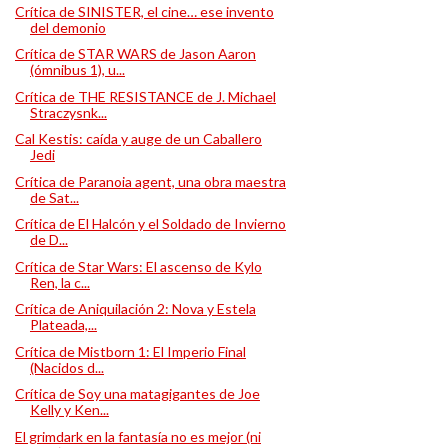
Crítica de SINISTER, el cine… ese invento
del demonio
Crítica de STAR WARS de Jason Aaron
(ómnibus 1), u...
Crítica de THE RESISTANCE de J. Michael
Straczysnk...
Cal Kestis: caída y auge de un Caballero
Jedi
Crítica de Paranoia agent, una obra maestra
de Sat...
Crítica de El Halcón y el Soldado de Invierno
de D...
Crítica de Star Wars: El ascenso de Kylo
Ren, la c...
Crítica de Aniquilación 2: Nova y Estela
Plateada,...
Crítica de Mistborn 1: El Imperio Final
(Nacidos d...
Crítica de Soy una matagigantes de Joe
Kelly y Ken...
El grimdark en la fantasía no es mejor (ni