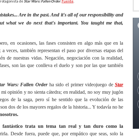
protagonista de
Star Wars: Fallen Order
.
Fuente
.
stakes... Are in the past. And it's all of our responsibility and
out what we do next that's important. You taught me that,
pero, en ocasiones, las fases consisten en algo más que en la
 a veces, también representan el paso por diversas etapas del
én de nuestras vidas. Negación, negociación con la realidad,
 fases, son las que conlleva el duelo y son por las que también
tar Wars: Fallen Order
ha sido el primer videojuego de
Star
 mi opinión y no sienta cátedra; en realidad, no soy muy jugón
os de la saga, pero sí he sentido que la evolución de las
son dos de los mayores regalos de la historia... Y todavía no he
nosotros.
 fantástico trata un tema tan real y tan duro como la
rirla. Desde fuera, puede que, por empático que seas, solo la