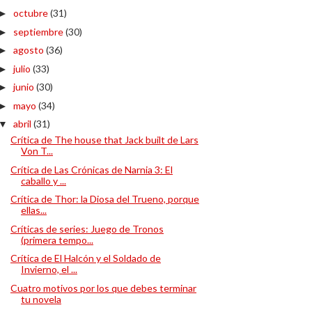
octubre
(31)
►
septiembre
(30)
►
agosto
(36)
►
julio
(33)
►
junio
(30)
►
mayo
(34)
►
abril
(31)
▼
Crítica de The house that Jack built de Lars
Von T...
Crítica de Las Crónicas de Narnia 3: El
caballo y ...
Crítica de Thor: la Diosa del Trueno, porque
ellas...
Críticas de series: Juego de Tronos
(primera tempo...
Crítica de El Halcón y el Soldado de
Invierno, el ...
Cuatro motivos por los que debes terminar
tu novela