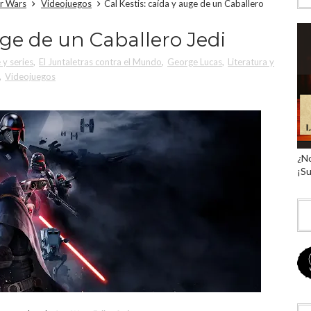
r Wars
Videojuegos
Cal Kestis: caída y auge de un Caballero
uge de un Caballero Jedi
 y series
,
El Juntaletras contra el Mundo
,
George Lucas
,
Literatura y
,
Videojuegos
¿No
¡Su