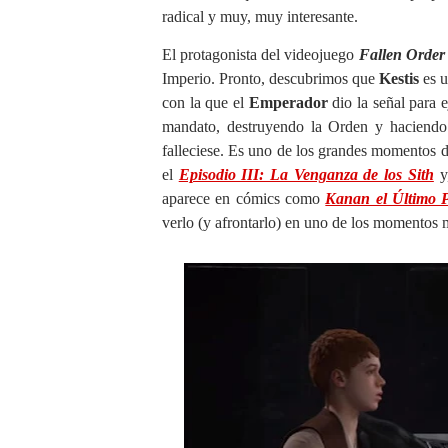
radical y muy, muy interesante.
El protagonista del videojuego
Fallen Order
Imperio. Pronto, descubrimos que
Kestis
es 
con la que el
Emperador
dio la señal para 
mandato, destruyendo la Orden y hacien
falleciese. Es uno de los grandes momentos 
el
Episodio III: La Venganza de los Sith
y,
aparece en cómics como
Kanan el Último
verlo (y afrontarlo) en uno de los momentos