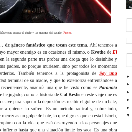
héroe para superar el duelo y los traumas del pasado.
Fuente
.
s… de género fantástico que tocan este tema.
Ahí tenemos a
uyo mayor enemigo es en ocasiones él mismo, o
Kvothe
de
El
en la segunda parte tras probar una droga que lo desinhibe y
sus padres, no porque muriesen, sino por todos los momentos
perderlos. También tenemos a la protagonista de
Soy una
dad terminal de su madre, y que lo exterioriza enfrentándose a
o recientemente, añadiría una que he visto como es
Paranoia
e he jugado, como la historia de
Cal Kestis
en este viaje que es
la clave para superar la depresión es recibir el golpe de un bate,
lor a quienes lo sufren. Es un método radical y, sobre todo,
 merezcas un golpe de bate, lo que digo es que en esta historia,
a ruptura con la vida que está destruyendo a los personajes que
 infierno hasta que una situación límite los saca. Es una obra