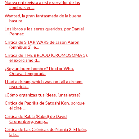
Nueva entrevista a este servidor de las
sombras en...
Wanted, la gran fantasmada de la buena
basura
Los libros y los seres queridos, por Daniel
Pennac
Crítica de STAR WARS de Jason Aaron
(ómnibus 2), e...
Crítica de THE BROOD (CROMOSOMA 3),
el exorcismo d...
¿Soy un buen hombre? Doctor Who.
Octava temporada
I had a dream, which was not all a dream:
oscurida...
¿Cómo organizas tus ideas, juntaletras?
Crítica de Paprika de Satoshi Kon, porque
el cine ...
Crítica de Rabia (Rabid) de David
Cronenberg, vamp...
Crítica de Las Crónicas de Narnia 2: El león,
la b...