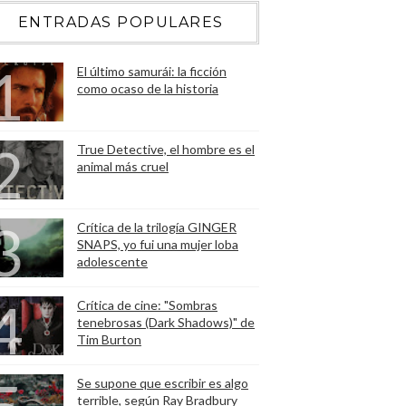
ENTRADAS POPULARES
El último samurái: la ficción
como ocaso de la historia
True Detective, el hombre es el
animal más cruel
Crítica de la trilogía GINGER
SNAPS, yo fui una mujer loba
adolescente
Crítica de cine: "Sombras
tenebrosas (Dark Shadows)" de
Tim Burton
Se supone que escribir es algo
terrible, según Ray Bradbury