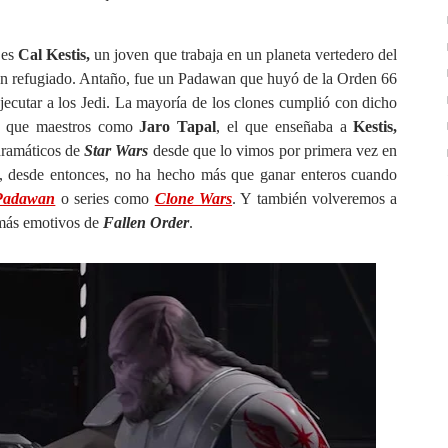
es
Cal Kestis,
un joven que trabaja en un planeta vertedero del
un refugiado. Antaño, fue un Padawan que huyó de la Orden 66
ejecutar a los Jedi. La mayoría de los clones cumplió con dicho
do que maestros como
Jaro Tapal
, el que enseñaba a
Kestis,
dramáticos de
Star Wars
desde que lo vimos por primera vez en
 desde entonces, no ha hecho más que ganar enteros cuando
 Padawan
o series como
Clone Wars
. Y también volveremos a
 más emotivos de
Fallen Order
.