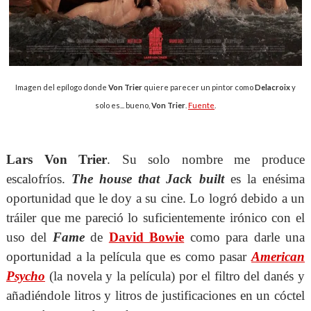
Imagen del epílogo donde
Von Trier
quiere parecer un pintor como
Delacroix
y
solo es... bueno,
Von Trier
.
Fuente
.
Lars Von Trier
. Su solo nombre me produce
escalofríos.
The house that Jack built
es la enésima
oportunidad que le doy a su cine. Lo logró debido a un
tráiler que me pareció lo suficientemente irónico con el
uso del
Fame
de
David Bowie
como para darle una
oportunidad a la película que es como pasar
American
Psycho
(la novela y la película) por el filtro del danés y
añadiéndole litros y litros de justificaciones en un cóctel