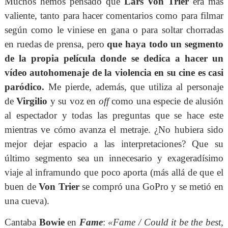
Muchos hemos pensado que
Lars Von Trier
era más
valiente, tanto para hacer comentarios como para filmar
según como le viniese en gana o para soltar chorradas
en ruedas de prensa, pero
que haya todo un segmento
de la propia película donde se dedica a hacer un
vídeo autohomenaje de la violencia en su cine es casi
paródico.
Me pierde, además, que utiliza al personaje
de
Virgilio
y su voz en
off
como una especie de alusión
al espectador y todas las preguntas que se hace este
mientras ve cómo avanza el metraje. ¿No hubiera sido
mejor dejar espacio a las interpretaciones? Que su
último segmento sea un innecesario y exageradísimo
viaje al inframundo que poco aporta (más allá de que el
buen de
Von Trier
se compró una GoPro y se metió en
una cueva).
Cantaba
Bowie
en
Fame
:
«
Fame / Could it be the best,