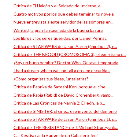
Crítica de El Halcón y el Soldado de Invierno, el ...
Cuatro motivos por los que debes terminar tu novela
Nueva entrevista a este servidor de las sombras en...
Wanted, la gran fantasmada de la buena basura
Los libros y los seres queridos, por Daniel Pennac
Crítica de STAR WARS de Jason Aaron (ómnibus 2), e...
Crítica de THE BROOD (CROMOSOMA 3), el exorcismo d...
¿Soy un buen hombre? Doctor Who. Octava temporada
I had a dream, which was not all a dream: oscurida...
¿Cómo organizas tus ideas, juntaletras?
Crítica de Paprika de Satoshi Kon, porque el cine ...
Crítica de Rabia (Rabid) de David Cronenberg, vamp...
Crítica de Las Crónicas de Narnia 2: El león, la b...
Crítica de SINISTER, el cine… ese invento del demonio
Crítica de STAR WARS de Jason Aaron (ómnibus 1), u...
Crítica de THE RESISTANCE de J. Michael Straczysnk...
Cal Kestis: caída y auge de un Caballero Jedi