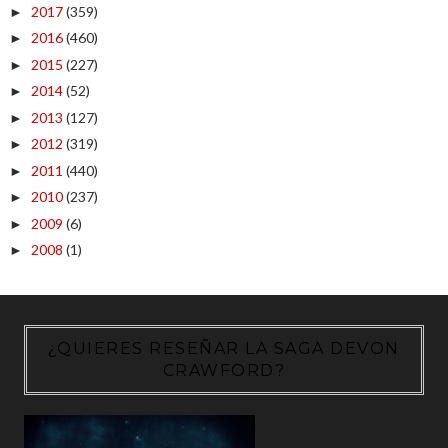
2017
(359)
►
2016
(460)
►
2015
(227)
►
2014
(52)
►
2013
(127)
►
2012
(319)
►
2011
(440)
►
2010
(237)
►
2009
(6)
►
2008
(1)
►
¿QUIERES RESEÑAR LA SAGA DEVON
CRAWFORD?