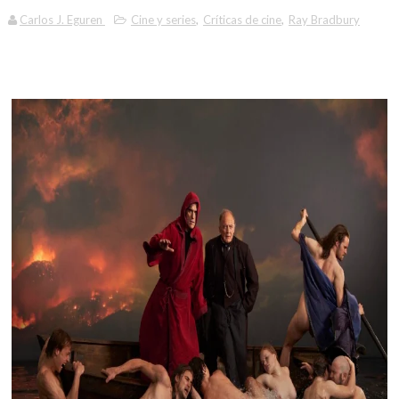
Carlos J. Eguren
Cine y series
,
Críticas de cine
,
Ray Bradbury